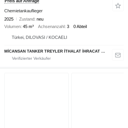
Preis auf Anfrage
Chemietankauflieger
2025
Zustand
neu
Volumen
45 m³
Achsenanzahl
3
0 Abteil
Türkei, DILOVASI / KOCAELI
MİCANSAN TANKER TREYLER İTHALAT İHRACAT SAN.TİC.LTD.ŞTİ.