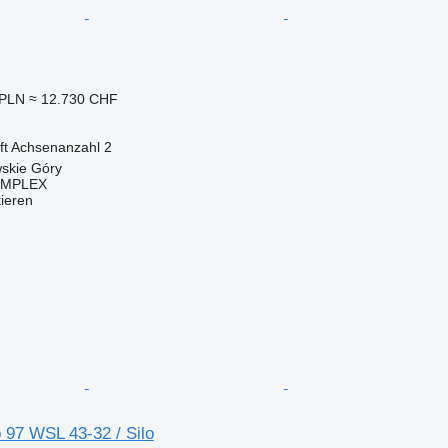
 PLN
≈ 12.730 CHF
ft
Achsenanzahl
2
wskie Góry
OMPLEX
tieren
 97 WSL 43-32 / Silo