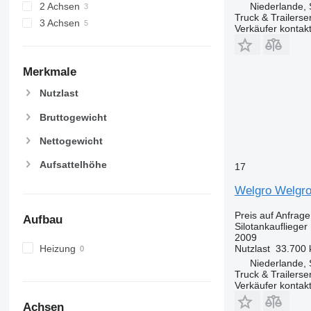
2 Achsen
Niederlande, 
Truck & Trailerse
3 Achsen
Verkäufer kontak
Merkmale
Nutzlast
Bruttogewicht
Nettogewicht
Aufsattelhöhe
17
Welgro Welgro
Preis auf Anfrage
Aufbau
Silotankauflieger
2009
Heizung
Nutzlast
33.700 
Niederlande, 
Truck & Trailerse
Verkäufer kontak
Achsen