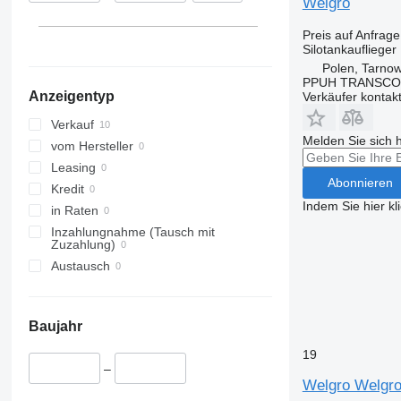
Welgro
Preis auf Anfrage
Silotankauflieger
Polen, Tarno
PPUH TRANSC
Anzeigentyp
Verkäufer kontak
Verkauf
Melden Sie sich 
vom Hersteller
Leasing
Abonnieren
Kredit
Indem Sie hier kl
in Raten
Inzahlungnahme (Tausch mit
Zuzahlung)
Austausch
Baujahr
19
–
Welgro Welgro