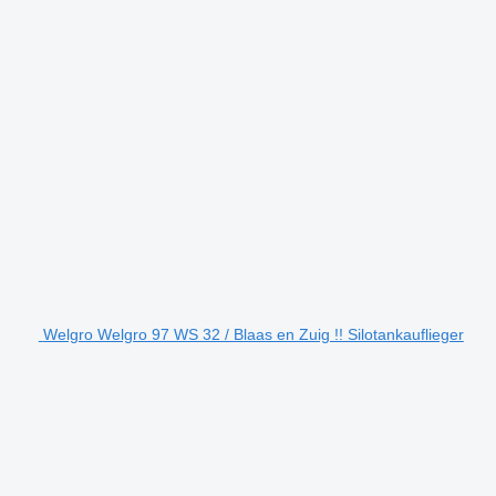
Welgro Welgro 97 WS 32 / Blaas en Zuig !! Silotankauflieger