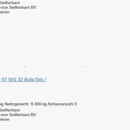
Swifterbant
rvice Swifterbant BV
tieren
 97 WS 32 Bulk/Silo /
kg
Nettogewicht
9.300 kg
Achsenanzahl
3
Swifterbant
rvice Swifterbant BV
tieren