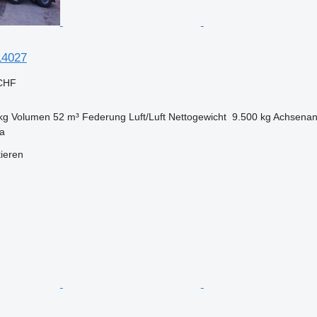
L4027
 CHF
kg
Volumen
52 m³
Federung
Luft/Luft
Nettogewicht
9.500 kg
Achsenan
ia
tieren