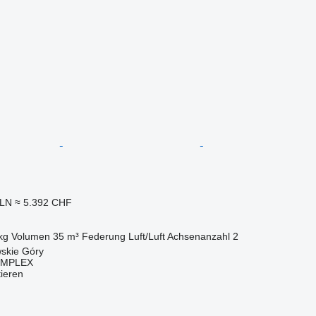
PLN
≈ 5.392 CHF
kg
Volumen
35 m³
Federung
Luft/Luft
Achsenanzahl
2
wskie Góry
OMPLEX
tieren