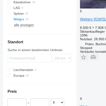
Kässbohrer
EUT
ASW
LAG
KIP
SSK
5
Spitzer
SSL
0-3
CM
SCT
Welgro 91WS
Welgro
STB
SF
alle anzeigen
SK
97
8.500 €
≈ 7.908
Silotankauflieger
1996
Nutzlast
28.950 
Standort
Polen, Bochn
Stosped
Suche in einem bestimmten Umkreis
Verkäufer kontak
Liechtenstein
Europa
Polen
Niederlande
Preis
9
–