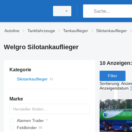
Autoline
Tankfahrzeuge
Tankauflieger
Silotankauflieger
Welgro Silotankauflieger
10 Anzeigen
Kategorie
Filter
Silotankauflieger
Sortierung
:
Anze
Anzeigendatum
T
Marke
Alamen Trailer
Feldbinder
SVM
T-series