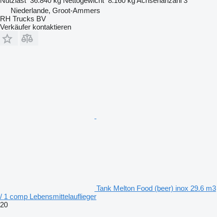
Nutzlast
36.840 kg
Nettogewicht
8.160 kg
Achsenanzahl
3
Niederlande, Groot-Ammers
RH Trucks BV
Verkäufer kontaktieren
Tank Melton Food (beer) inox 29.6 m3
/ 1 comp Lebensmittelauflieger
20