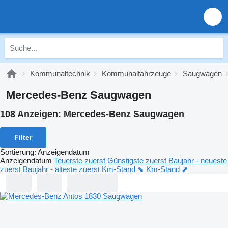
Kommunaltechnik
Kommunalfahrzeuge
Saugwagen
Mercedes-Benz Saugwagen
108 Anzeigen:
Mercedes-Benz Saugwagen
Filter
Sortierung
:
Anzeigendatum
Anzeigendatum
Teuerste zuerst
Günstigste zuerst
Baujahr - neueste
zuerst
Baujahr - älteste zuerst
Km-Stand ⬊
Km-Stand ⬈