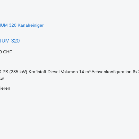
IUM 320
50 CHF
0 PS (235 kW)
Kraftstoff
Diesel
Volumen
14 m³
Achsenkonfiguration
6x
aw
tieren