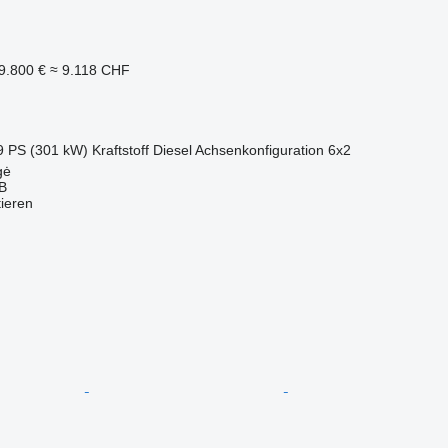
9.800 €
≈ 9.118 CHF
9 PS (301 kW)
Kraftstoff
Diesel
Achsenkonfiguration
6x2
gė
AB
tieren