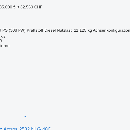
35.000 €
≈ 32.560 CHF
9 PS (308 kW)
Kraftstoff
Diesel
Nutzlast
11.125 kg
Achsenkonfiguratio
kis
AB
tieren
z Actros 2532 NLG 48C