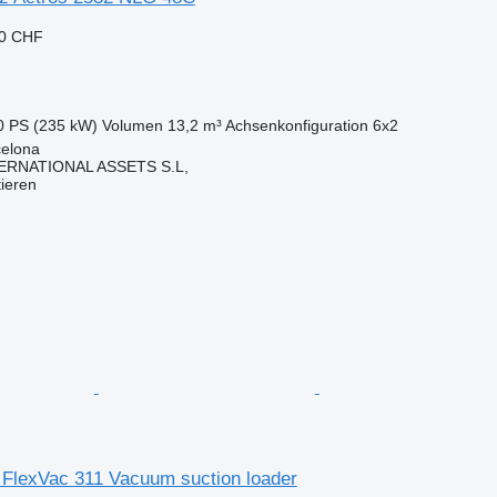
50 CHF
0 PS (235 kW)
Volumen
13,2 m³
Achsenkonfiguration
6x2
celona
ERNATIONAL ASSETS S.L,
tieren
 FlexVac 311 Vacuum suction loader