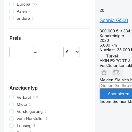
Europa
20
Asien
Polen
andere
Deutschland
Türkei
Scania G500
Niederlande
China
Ukraine
360.000 €
≈ 334
Rumänien
Kanalreiniger
Preis
Litauen
2020
5.000 km
Frankreich
Nutzlast
33.000 
–
Ungarn
Türkei
AKIN EXPORT &
Italien
Verkäufer kontak
alle anzeigen
Melden Sie sich 
Anzeigentyp
Abonnieren
Verkauf
Indem Sie hier kl
Miete
Versteigerung
vom Hersteller
Leasing