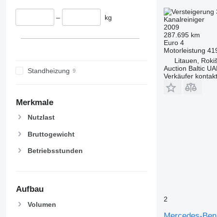
–
kg
Kanalreiniger
2009
287.695 km
Euro 4
Motorleistung
41
Litauen, Rokiš
Auction Baltic U
Standheizung
Verkäufer kontak
Merkmale
Nutzlast
Bruttogewicht
Betriebsstunden
Aufbau
2
Volumen
Mercedes-Ben