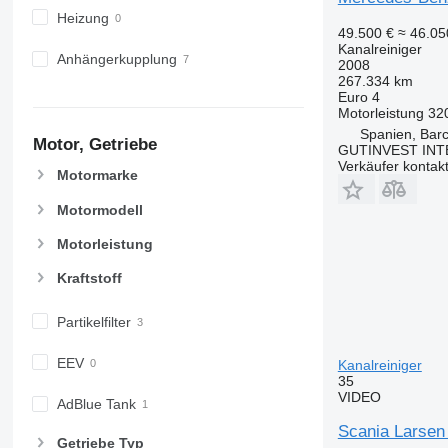
Heizung
49.500 €
≈ 46.0
Kanalreiniger
Anhängerkupplung
2008
267.334 km
Euro 4
Motorleistung
32
Spanien, Bar
Motor, Getriebe
GUTINVEST INT
Verkäufer kontak
Motormarke
Motormodell
Motorleistung
Kraftstoff
Partikelfilter
EEV
Kanalreiniger
35
VIDEO
AdBlue Tank
Scania Larsen
Getriebe Typ