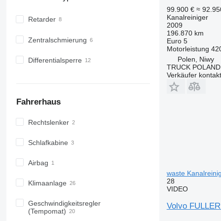
99.900 €
≈ 92.9
Kanalreiniger
Retarder
2009
196.870 km
Zentralschmierung
Euro 5
Motorleistung
42
Polen, Niwy
Differentialsperre
TRUCK POLAND
Verkäufer kontak
Fahrerhaus
Rechtslenker
Schlafkabine
Airbag
waste Kanalreini
28
Klimaanlage
VIDEO
Geschwindigkeitsregler
Volvo FULLER 
(Tempomat)