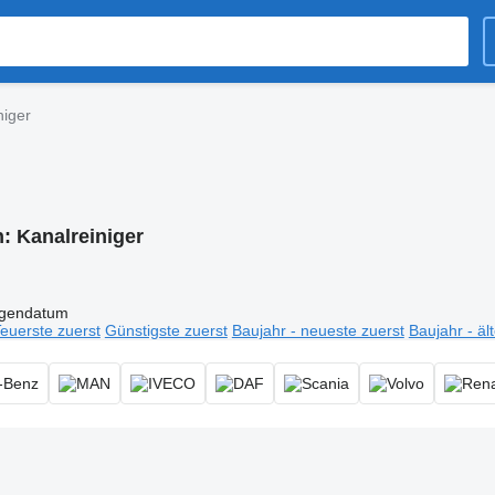
niger
n:
Kanalreiniger
igendatum
euerste zuerst
Günstigste zuerst
Baujahr - neueste zuerst
Baujahr - äl