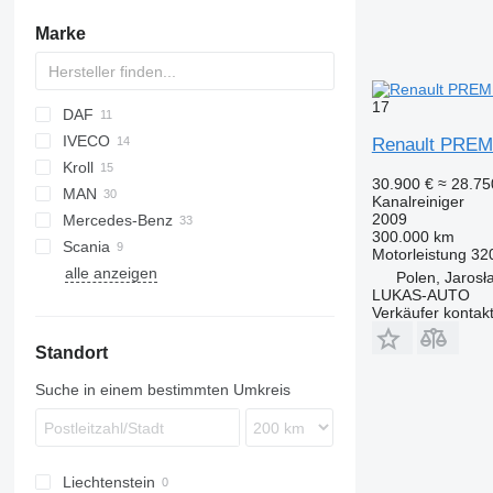
Marke
17
DAF
IVECO
CF
Ranger
X series
Renault PREM
Kroll
LF
Transit
EuroCargo
30.900 €
≈ 28.7
MAN
Magirus
Defender
Kanalreiniger
2009
Mercedes-Benz
Stralis
TGA
300.000 km
Scania
T-Way
TGM
Actros
Canter
M-series
Master
Motorleistung
32
alle anzeigen
Trakker
TGS
Antos
Premium
G-series
LT
815
Crafter
FE
Polen, Jarosł
LUKAS-AUTO
Arocs
P-series
LT
FL
Verkäufer kontak
Axor
FM
Standort
SK
Sprinter
Suche in einem bestimmten Umkreis
Liechtenstein