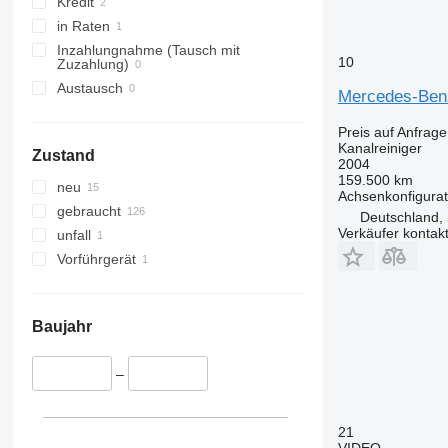
Kredit
in Raten
Inzahlungnahme (Tausch mit
10
Zuzahlung)
Austausch
Mercedes-Benz
Preis auf Anfrage
Kanalreiniger
Zustand
2004
159.500 km
neu
Achsenkonfigurat
gebraucht
Deutschland, 
Verkäufer kontak
unfall
Vorführgerät
Baujahr
–
21
VIDEO