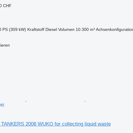
50 CHF
0 PS (309 kW)
Kraftstoff
Diesel
Volumen
10.300 m³
Achsenkonfiguratio
tieren
ger
TANKERS 2008 WUKO for collecting liquid waste