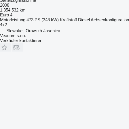
Sattelzugmaschine
2008
1.354.532 km
Euro 4
Motorleistung
473 PS (348 kW)
Kraftstoff
Diesel
Achsenkonfiguration
4x2
Slowakei, Oravská Jasenica
Veacom s.r.o.
Verkäufer kontaktieren