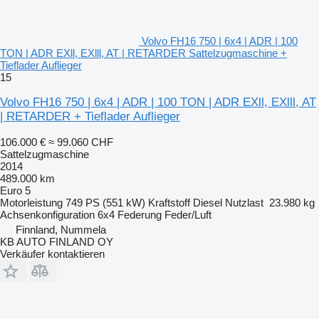
Volvo FH16 750 | 6x4 | ADR | 100
TON | ADR EXll, EXlll, AT | RETARDER Sattelzugmaschine +
Tieflader Auflieger
15
Volvo FH16 750 | 6x4 | ADR | 100 TON | ADR EXll, EXlll, AT
| RETARDER + Tieflader Auflieger
106.000 €
≈ 99.060 CHF
Sattelzugmaschine
2014
489.000 km
Euro 5
Motorleistung
749 PS (551 kW)
Kraftstoff
Diesel
Nutzlast
23.980 kg
Achsenkonfiguration
6x4
Federung
Feder/Luft
Finnland, Nummela
KB AUTO FINLAND OY
Verkäufer kontaktieren