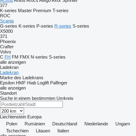
Actros
Antos
Arocs
Atego
Axor
Sprinter
377
K-series
Master
Premium
T-series
ROC
Scania
G-series
K-series
P-series
R-series
S-series
X5000
371
Phoenix
Crafter
Volvo
C
FH
FM
FMX
N-series
S-series
alle anzeigen
Ladekran
Ladekran
Marke des Ladekrans
Epsilon
HMF
Hiab
Loglift
Palfinger
alle anzeigen
Standort
Suche in einem bestimmten Umkreis
Liechtenstein
Europa
Polen
Rumänien
Deutschland
Niederlande
Ungarn
Tschechien
Litauen
Italien
alle anzeigen