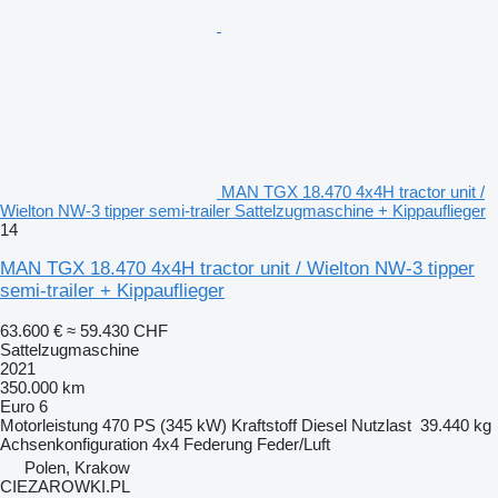
MAN TGX 18.470 4x4H tractor unit /
Wielton NW-3 tipper semi-trailer Sattelzugmaschine + Kippauflieger
14
MAN TGX 18.470 4x4H tractor unit / Wielton NW-3 tipper
semi-trailer + Kippauflieger
63.600 €
≈ 59.430 CHF
Sattelzugmaschine
2021
350.000 km
Euro 6
Motorleistung
470 PS (345 kW)
Kraftstoff
Diesel
Nutzlast
39.440 kg
Achsenkonfiguration
4x4
Federung
Feder/Luft
Polen, Krakow
CIEZAROWKI.PL