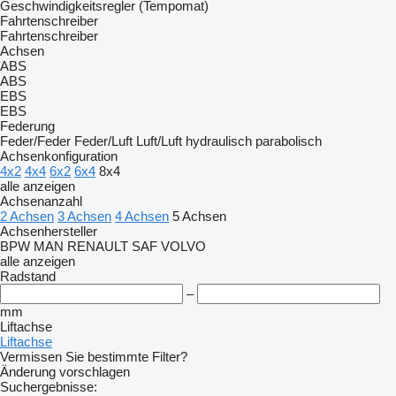
Geschwindigkeitsregler (Tempomat)
Fahrtenschreiber
Fahrtenschreiber
Achsen
ABS
ABS
EBS
EBS
Federung
Feder/Feder
Feder/Luft
Luft/Luft
hydraulisch
parabolisch
Achsenkonfiguration
4x2
4x4
6x2
6x4
8x4
alle anzeigen
Achsenanzahl
2 Achsen
3 Achsen
4 Achsen
5 Achsen
Achsenhersteller
BPW
MAN
RENAULT
SAF
VOLVO
alle anzeigen
Radstand
–
mm
Liftachse
Liftachse
Vermissen Sie bestimmte Filter?
Änderung vorschlagen
Suchergebnisse: