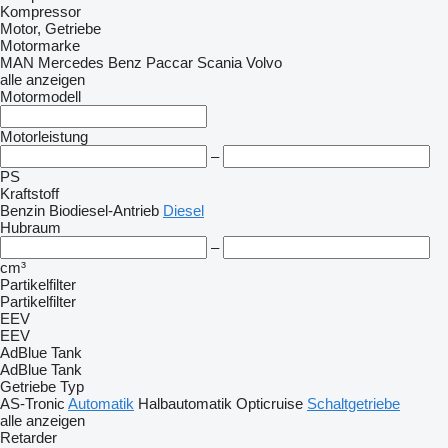
Kompressor
Motor, Getriebe
Motormarke
MAN
Mercedes Benz
Paccar
Scania
Volvo
alle anzeigen
Motormodell
Motorleistung
–
PS
Kraftstoff
Benzin
Biodiesel-Antrieb
Diesel
Hubraum
–
cm³
Partikelfilter
Partikelfilter
EEV
EEV
AdBlue Tank
AdBlue Tank
Getriebe Typ
AS-Tronic
Automatik
Halbautomatik
Opticruise
Schaltgetriebe
alle anzeigen
Retarder