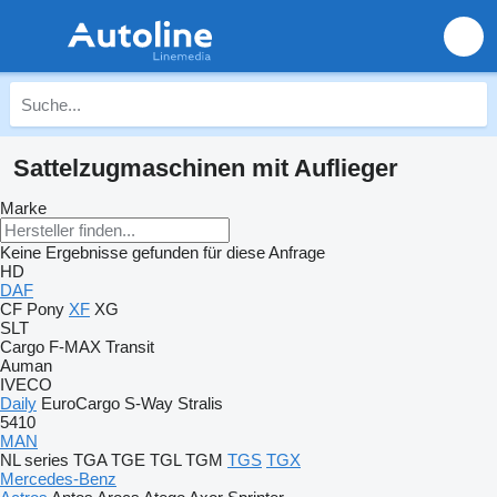
Sattelzugmaschinen mit Auflieger
Marke
Keine Ergebnisse gefunden für diese Anfrage
HD
DAF
CF
Pony
XF
XG
SLT
Cargo
F-MAX
Transit
Auman
IVECO
Daily
EuroCargo
S-Way
Stralis
5410
MAN
NL series
TGA
TGE
TGL
TGM
TGS
TGX
Mercedes-Benz