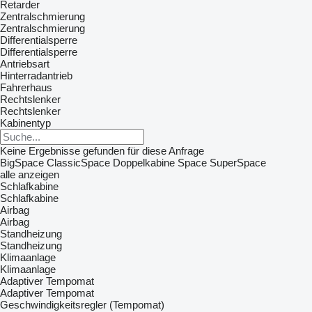
Retarder
Zentralschmierung
Zentralschmierung
Differentialsperre
Differentialsperre
Antriebsart
Hinterradantrieb
Fahrerhaus
Rechtslenker
Rechtslenker
Kabinentyp
Keine Ergebnisse gefunden für diese Anfrage
BigSpace
ClassicSpace
Doppelkabine
Space
SuperSpace
alle anzeigen
Schlafkabine
Schlafkabine
Airbag
Airbag
Standheizung
Standheizung
Klimaanlage
Klimaanlage
Adaptiver Tempomat
Adaptiver Tempomat
Geschwindigkeitsregler (Tempomat)