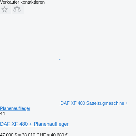
Verkäufer kontaktieren
DAF XF 480 Sattelzugmaschine +
Planenauflieger
44
DAF XF 480 + Planenauflieger
47.000 $
≈ 38.010 CHF
≈ 40.680 €