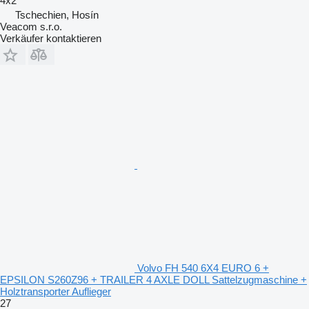
4x2
Tschechien, Hosín
Veacom s.r.o.
Verkäufer kontaktieren
Volvo FH 540 6X4 EURO 6 +
EPSILON S260Z96 + TRAILER 4 AXLE DOLL Sattelzugmaschine +
Holztransporter Auflieger
27