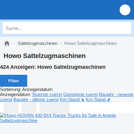
Sattelzugmaschinen
Howo Sattelzugmaschinen
Howo Sattelzugmaschinen
424 Anzeigen:
Howo Sattelzugmaschinen
Filter
Sortierung
:
Anzeigendatum
Anzeigendatum
Teuerste zuerst
Günstigste zuerst
Baujahr - neueste
zuerst
Baujahr - älteste zuerst
Km-Stand ⬊
Km-Stand ⬈