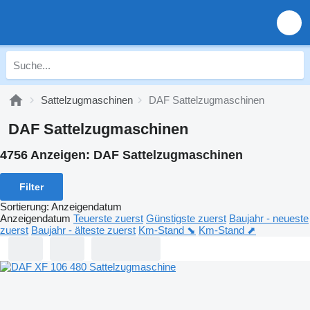
Sattelzugmaschinen
DAF Sattelzugmaschinen
DAF Sattelzugmaschinen
4756 Anzeigen:
DAF Sattelzugmaschinen
Filter
Sortierung
:
Anzeigendatum
Anzeigendatum
Teuerste zuerst
Günstigste zuerst
Baujahr - neueste
zuerst
Baujahr - älteste zuerst
Km-Stand ⬊
Km-Stand ⬈