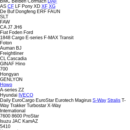
BMC
Beiben
Cormach
DAF
AS
CF
LF
Pony
XD
XF
XG
De Buf
Dongfeng
ERF
FAUN
SLT
FAW
CA
J7
JH6
Fiat
Foden
Ford
1848
Cargo
E-series
F-MAX
Transit
Foton
Auman
BJ
Freightliner
CL
Cascadia
GINAF
Hino
700
Hongyan
GENLYON
Howo
A-series
ZZ
Hyundai
IVECO
Daily
EuroCargo
EuroStar
Eurotech
Magirus
S-Way
Stralis
T-
Way
Trakker
Turbostar
X-Way
International
7600
8600
ProStar
Isuzu
JAC
KamAZ
5410