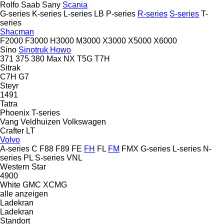
Rolfo
Saab
Sany
Scania
G-series
K-series
L-series
LB
P-series
R-series
S-series
T-
series
Shacman
F2000
F3000
H3000
M3000
X3000
X5000
X6000
Sino
Sinotruk Howo
371
375
380
Max
NX
T5G
T7H
Sitrak
C7H
G7
Steyr
1491
Tatra
Phoenix
T-series
Vang
Veldhuizen
Volkswagen
Crafter
LT
Volvo
A-series
C
F88
F89
FE
FH
FL
FM
FMX
G-series
L-series
N-
series
PL
S-series
VNL
Western Star
4900
White GMC
XCMG
alle anzeigen
Ladekran
Ladekran
Standort