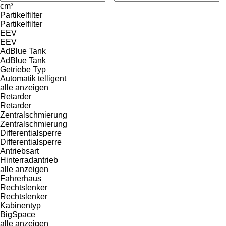
cm³
Partikelfilter
Partikelfilter
EEV
EEV
AdBlue Tank
AdBlue Tank
Getriebe Typ
Automatik
telligent
alle anzeigen
Retarder
Retarder
Zentralschmierung
Zentralschmierung
Differentialsperre
Differentialsperre
Antriebsart
Hinterradantrieb
alle anzeigen
Fahrerhaus
Rechtslenker
Rechtslenker
Kabinentyp
BigSpace
alle anzeigen