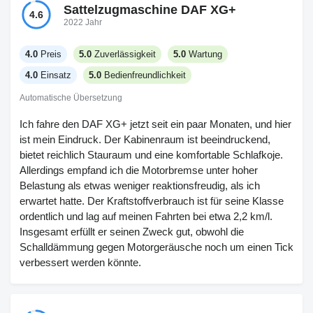
es ist geräumig und der Sitz verursacht keine
Sattelzugmaschine DAF XG+
4.6
Rückenschmerzen nach einer langen Fahrt. Multimedia ist
2022 Jahr
voller Einstellungen, die ich nicht einmal nutze. Der
Kraftstoffverbrauch ist niedriger, was gut ist, aber der LKW
4.0
Preis
5.0
Zuverlässigkeit
5.0
Wartung
ist vorn nicht billig. Über die langfristige Zuverlässigkeit kann
4.0
Einsatz
5.0
Bedienfreundlichkeit
ich noch nichts sagen, habe erst etwa 20.000 km
zurückgelegt. Insgesamt nicht perfekt, aber er erfüllt, was
Automatische Übersetzung
ich brauche, und hält mich nach einer Schicht weniger
Ich fahre den DAF XG+ jetzt seit ein paar Monaten, und hier
müde.
ist mein Eindruck. Der Kabinenraum ist beeindruckend,
bietet reichlich Stauraum und eine komfortable Schlafkoje.
Allerdings empfand ich die Motorbremse unter hoher
Belastung als etwas weniger reaktionsfreudig, als ich
erwartet hatte. Der Kraftstoffverbrauch ist für seine Klasse
ordentlich und lag auf meinen Fahrten bei etwa 2,2 km/l.
Insgesamt erfüllt er seinen Zweck gut, obwohl die
Schalldämmung gegen Motorgeräusche noch um einen Tick
verbessert werden könnte.