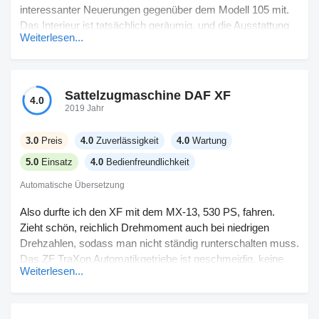
interessanter Neuerungen gegenüber dem Modell 105 mit.
Das Interieur ist tatsächlich geräumig, und die Ausstattung
Weiterlesen...
mit einer Super Space Cab sorgt für reichlich Platz auf
längeren Fahrten. Die ergonomischen Sitzverstellungen
machen einen spürbaren Unterschied, besonders während
längerer Fahrzeiten. Allerdings sind einige Staufächer, wie
Sattelzugmaschine DAF XF
4.0
die Außenfächer, angesichts der Größe des Lkw eher
2019 Jahr
spärlich bemessen. Was das Handling angeht, fährt das
Fahrzeug ruhig, obwohl man sich an einige der neuen
3.0
Preis
4.0
Zuverlässigkeit
4.0
Wartung
elektronischen Assistenzfunktionen gewöhnen muss.
5.0
Einsatz
4.0
Bedienfreundlichkeit
Insgesamt ein verbessertes Erlebnis, wenn auch nicht ohne
kleinere Macken.
Automatische Übersetzung
Also durfte ich den XF mit dem MX-13, 530 PS, fahren.
Zieht schön, reichlich Drehmoment auch bei niedrigen
Drehzahlen, sodass man nicht ständig runterschalten muss.
Das ZF TraXon Automatikgetriebe ist geschmeidig, keine
Weiterlesen...
Beschwerden dort. Die Motorbremse ist leistungsstärker im
Vergleich zum alten XF, hilft bergab, wenn man beladen ist.
Nichts, was einen umhaut, was das Interieur angeht, aber