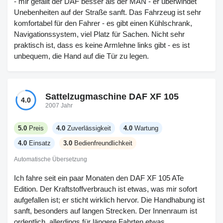
- mir gefällt der DAF besser als der MAN - er überwindet
Unebenheiten auf der Straße sanft. Das Fahrzeug ist sehr
komfortabel für den Fahrer - es gibt einen Kühlschrank,
Navigationssystem, viel Platz für Sachen. Nicht sehr
praktisch ist, dass es keine Armlehne links gibt - es ist
unbequem, die Hand auf die Tür zu legen.
Sattelzugmaschine DAF XF 105
4.0
2007 Jahr
5.0
Preis
4.0
Zuverlässigkeit
4.0
Wartung
4.0
Einsatz
3.0
Bedienfreundlichkeit
Automatische Übersetzung
Ich fahre seit ein paar Monaten den DAF XF 105 ATe
Edition. Der Kraftstoffverbrauch ist etwas, was mir sofort
aufgefallen ist; er sticht wirklich hervor. Die Handhabung ist
sanft, besonders auf langen Strecken. Der Innenraum ist
ordentlich, allerdings für längere Fahrten etwas