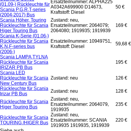
Ersatzteilnummer: ALPHA225
(01.09-) Rückleuchte für
A0342A699900 D14673,
50 €
Scania P,G,R,T-series
Kraftstoff: Diesel
(2004-2017) Bus
Scania Höher, Touring
Zustand: neu,
Rückleuchte für Scania
Ersatzteilnummer: 2064079;
169 €
Higer Touring Bus
2064080; 1919935; 1919939
Scania K-Serie (01.06-)
Rückleuchte für Scania
Ersatzteilnummer: 10949751,
59,68 €
K,N,F-series bus
Kraftstoff: Diesel
(2006-)
Scania LAMPA TYLNA
Rückleuchte für Scania
195 €
IRIZAR PB Bus
Scania LED
Rückleuchte für Scania
Zustand: neu
126 €
New Century Bus
Rückleuchte für Scania
Zustand: neu
128 €
Irizar PB Bus
Zustand: neu,
Rückleuchte für Scania
Ersatzteilnummer: 2064079,
235 €
Higer Touring Bus
1919935
Zustand: neu,
Rückleuchte für Scania
Ersatzteilnummer: SCANIA
220 €
TOURING /HIGER Bus
1919935 1919935, 1919939
Siehe auch