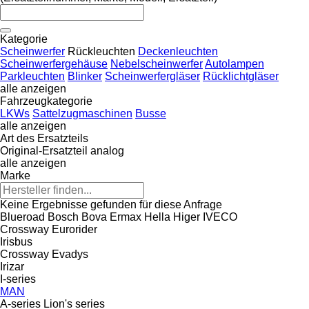
Kategorie
Scheinwerfer
Rückleuchten
Deckenleuchten
Scheinwerfergehäuse
Nebelscheinwerfer
Autolampen
Parkleuchten
Blinker
Scheinwerfergläser
Rücklichtgläser
alle anzeigen
Fahrzeugkategorie
LKWs
Sattelzugmaschinen
Busse
alle anzeigen
Art des Ersatzteils
Original-Ersatzteil
analog
alle anzeigen
Marke
Keine Ergebnisse gefunden für diese Anfrage
Blueroad
Bosch
Bova
Ermax
Hella
Higer
IVECO
Crossway
Eurorider
Irisbus
Crossway
Evadys
Irizar
I-series
MAN
A-series
Lion's series