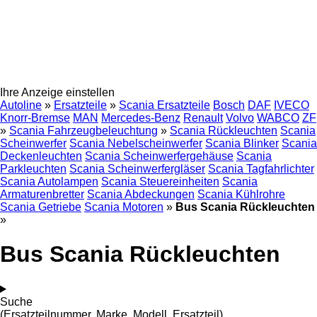
Ihre Anzeige einstellen
Autoline
»
Ersatzteile
»
Scania Ersatzteile
Bosch
DAF
IVECO
Knorr-Bremse
MAN
Mercedes-Benz
Renault
Volvo
WABCO
ZF
»
Scania Fahrzeugbeleuchtung
»
Scania Rückleuchten
Scania
Scheinwerfer
Scania Nebelscheinwerfer
Scania Blinker
Scania
Deckenleuchten
Scania Scheinwerfergehäuse
Scania
Parkleuchten
Scania Scheinwerfergläser
Scania Tagfahrlichter
Scania Autolampen
Scania Steuereinheiten
Scania
Armaturenbretter
Scania Abdeckungen
Scania Kühlrohre
Scania Getriebe
Scania Motoren
»
Bus Scania Rückleuchten
»
Bus Scania Rückleuchten
Suche
(Ersatzteilnummer, Marke, Modell, Ersatzteil)