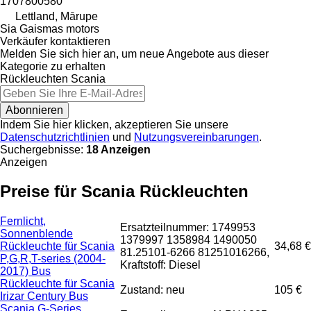
1707800580
Lettland, Mārupe
Sia Gaismas motors
Verkäufer kontaktieren
Melden Sie sich hier an, um neue Angebote aus dieser
Kategorie zu erhalten
Rückleuchten
Scania
Abonnieren
Indem Sie hier klicken, akzeptieren Sie unsere
Datenschutzrichtlinien
und
Nutzungsvereinbarungen
.
Suchergebnisse:
18 Anzeigen
Anzeigen
Preise für Scania Rückleuchten
Fernlicht,
Ersatzteilnummer: 1749953
Sonnenblende
1379997 1358984 1490050
Rückleuchte für Scania
34,68 €
81.25101-6266 81251016266,
P,G,R,T-series (2004-
Kraftstoff: Diesel
2017) Bus
Rückleuchte für Scania
Zustand: neu
105 €
Irizar Century Bus
Scania G-Series