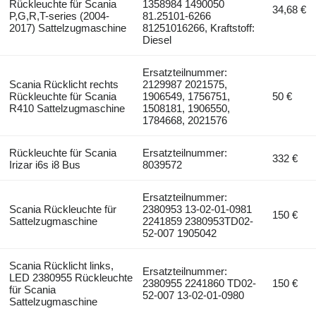
Rückleuchte für Scania
1358984 1490050
34,68 €
P,G,R,T-series (2004-
81.25101-6266
2017) Sattelzugmaschine
81251016266, Kraftstoff:
Diesel
Ersatzteilnummer:
Scania Rücklicht rechts
2129987 2021575,
Rückleuchte für Scania
1906549, 1756751,
50 €
R410 Sattelzugmaschine
1508181, 1906550,
1784668, 2021576
Rückleuchte für Scania
Ersatzteilnummer:
332 €
Irizar i6s i8 Bus
8039572
Ersatzteilnummer:
Scania Rückleuchte für
2380953 13-02-01-0981
150 €
Sattelzugmaschine
2241859 2380953TD02-
52-007 1905042
Scania Rücklicht links,
Ersatzteilnummer:
LED 2380955 Rückleuchte
2380955 2241860 TD02-
150 €
für Scania
52-007 13-02-01-0980
Sattelzugmaschine