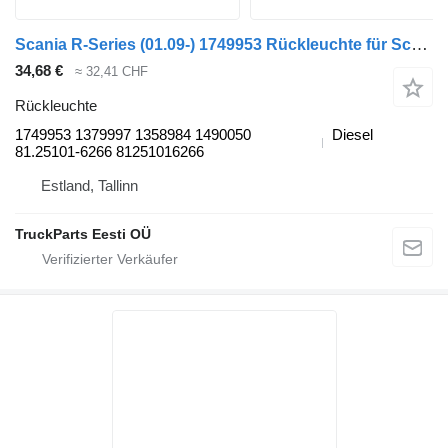
Scania R-Series (01.09-) 1749953 Rückleuchte für Scania P,G,R,T-series (2004-2017) Sattelzugmaschine
34,68 €
≈ 32,41 CHF
Rückleuchte
1749953 1379997 1358984 1490050
Diesel
81.25101-6266 81251016266
Estland, Tallinn
TruckParts Eesti OÜ