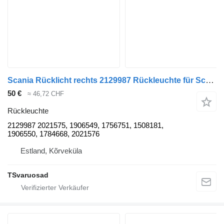
Scania Rücklicht rechts 2129987 Rückleuchte für Scania R410 Sattelzugmaschine
50 €
≈ 46,72 CHF
Rückleuchte
2129987 2021575, 1906549, 1756751, 1508181,
1906550, 1784668, 2021576
Estland, Kõrveküla
TSvaruosad