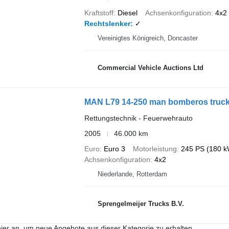
Kraftstoff
Diesel
Achsenkonfiguration
4x2
Rechtslenker
✓
Vereinigtes Königreich, Doncaster
Commercial Vehicle Auctions Ltd
MAN L79 14-250 man bomberos truc
Rettungstechnik - Feuerwehrauto
2005
46.000 km
Euro
Euro 3
Motorleistung
245 PS (180 k
Achsenkonfiguration
4x2
Niederlande, Rotterdam
Sprengelmeijer Trucks B.V.
hier an, um neue Angebote aus dieser Kategorie zu erhalten