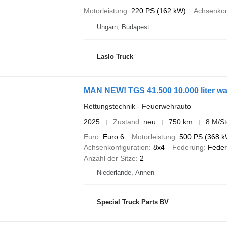
Motorleistung
220 PS (162 kW)
Achsenkon
Ungarn, Budapest
Laslo Truck
MAN NEW! TGS 41.500 10.000 liter wat
Rettungstechnik - Feuerwehrauto
2025
Zustand
neu
750 km
8 M/St
Euro
Euro 6
Motorleistung
500 PS (368 k
Achsenkonfiguration
8x4
Federung
Feder
Anzahl der Sitze
2
Niederlande, Annen
Special Truck Parts BV