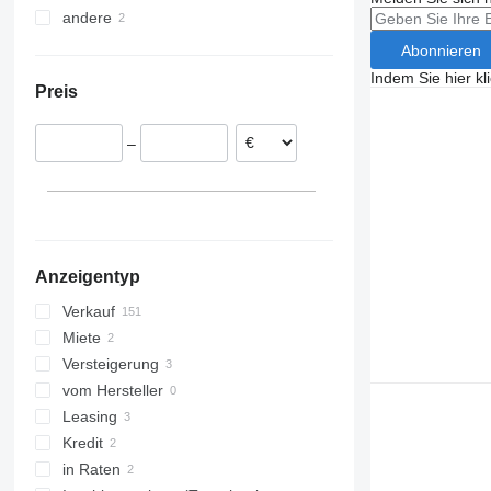
andere
Deutschland
Trafic
TGM 18.340
Polen
Südafrika
Abonnieren
Niederlande
Argentinien
Indem Sie hier kl
Preis
Kroatien
Rumänien
–
Dänemark
Ungarn
Vereinigtes Königreich
alle anzeigen
Anzeigentyp
Verkauf
Miete
Versteigerung
vom Hersteller
Leasing
Kredit
in Raten