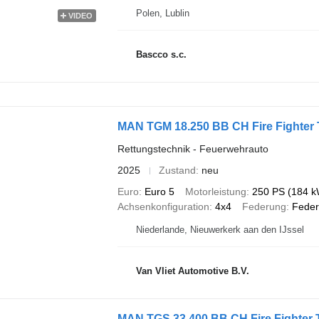
Polen, Lublin
VIDEO
Bascco s.c.
MAN TGM 18.250 BB CH Fire Fighter T
Rettungstechnik - Feuerwehrauto
2025
Zustand
neu
Euro
Euro 5
Motorleistung
250 PS (184 k
Achsenkonfiguration
4x4
Federung
Feder
Niederlande, Nieuwerkerk aan den IJssel
Van Vliet Automotive B.V.
MAN TGS 33.400 BB CH Fire Fighter T