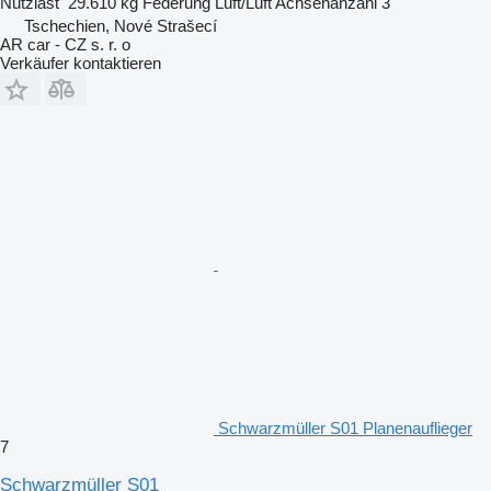
Nutzlast
29.610 kg
Federung
Luft/Luft
Achsenanzahl
3
Tschechien, Nové Strašecí
AR car - CZ s. r. o
Verkäufer kontaktieren
Schwarzmüller S01 Planenauflieger
7
Schwarzmüller S01