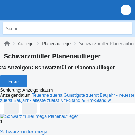
Auflieger
Planenauflieger
Schwarzmüller Planenauflie
Schwarzmüller Planenauflieger
24 Anzeigen:
Schwarzmüller Planenauflieger
Filter
Sortierung
:
Anzeigendatum
Anzeigendatum
Teuerste zuerst
Günstigste zuerst
Baujahr - neueste
zuerst
Baujahr - älteste zuerst
Km-Stand ⬊
Km-Stand ⬈
1
Schwarzmüller mega