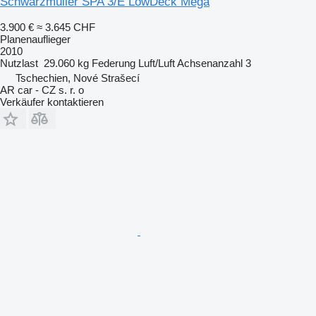
Schwarzmüller SPA 3/E LowDeck Mega
3.900 €
≈ 3.645 CHF
Planenauflieger
2010
Nutzlast
29.060 kg
Federung
Luft/Luft
Achsenanzahl
3
Tschechien, Nové Strašecí
AR car - CZ s. r. o
Verkäufer kontaktieren