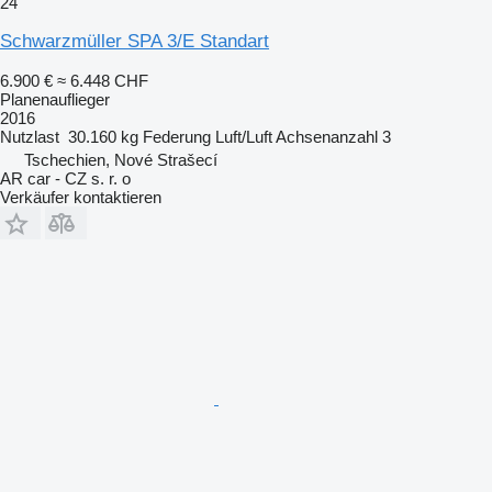
24
Schwarzmüller SPA 3/E Standart
6.900 €
≈ 6.448 CHF
Planenauflieger
2016
Nutzlast
30.160 kg
Federung
Luft/Luft
Achsenanzahl
3
Tschechien, Nové Strašecí
AR car - CZ s. r. o
Verkäufer kontaktieren