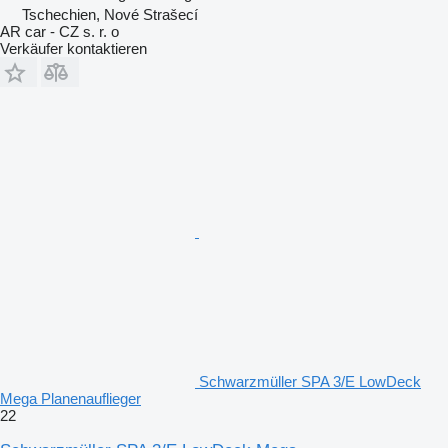
Tschechien, Nové Strašecí
AR car - CZ s. r. o
Verkäufer kontaktieren
Schwarzmüller SPA 3/E LowDeck
Mega Planenauflieger
22