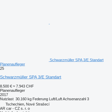
Schwarzmüller SPA 3/E Standart
Planenauflieger
25
Schwarzmüller SPA 3/E Standart
8.500 €
≈ 7.943 CHF
Planenauflieger
2017
Nutzlast
30.160 kg
Federung
Luft/Luft
Achsenanzahl
3
Tschechien, Nové Strašecí
AR car - CZ s. r. o