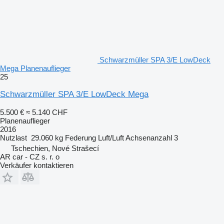
Schwarzmüller SPA 3/E LowDeck
Mega Planenauflieger
25
Schwarzmüller SPA 3/E LowDeck Mega
5.500 €
≈ 5.140 CHF
Planenauflieger
2016
Nutzlast
29.060 kg
Federung
Luft/Luft
Achsenanzahl
3
Tschechien, Nové Strašecí
AR car - CZ s. r. o
Verkäufer kontaktieren