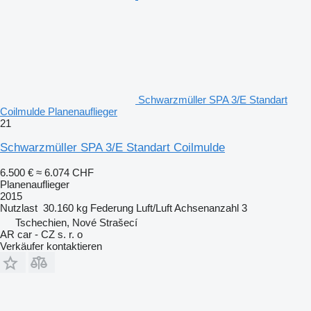
Schwarzmüller SPA 3/E Standart
Coilmulde Planenauflieger
21
Schwarzmüller SPA 3/E Standart Coilmulde
6.500 €
≈ 6.074 CHF
Planenauflieger
2015
Nutzlast
30.160 kg
Federung
Luft/Luft
Achsenanzahl
3
Tschechien, Nové Strašecí
AR car - CZ s. r. o
Verkäufer kontaktieren