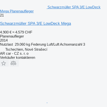
Schwarzmüller SPA 3/E LowDeck
Mega Planenauflieger
21
Schwarzmüller SPA 3/E LowDeck Mega
4.900 €
≈ 4.579 CHF
Planenauflieger
2014
Nutzlast
29.060 kg
Federung
Luft/Luft
Achsenanzahl
3
Tschechien, Nové Strašecí
AR car - CZ s. r. o
Verkäufer kontaktieren