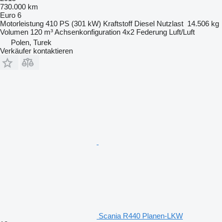
730.000 km
Euro 6
Motorleistung
410 PS (301 kW)
Kraftstoff
Diesel
Nutzlast
14.506 kg
Volumen
120 m³
Achsenkonfiguration
4x2
Federung
Luft/Luft
Polen, Turek
Verkäufer kontaktieren
Scania R440 Planen-LKW