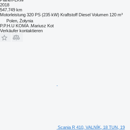
2018
547.749 km
Motorleistung
320 PS (235 kW)
Kraftstoff
Diesel
Volumen
120 m³
Polen, Żołynia
P.P.H.U KOMA .Mariusz Kot
Verkäufer kontaktieren
Scania R 410, VALNÍK, 18 TUN, 19