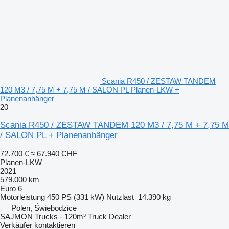
Scania R450 / ZESTAW TANDEM
120 M3 / 7,75 M + 7,75 M / SALON PL Planen-LKW +
Planenanhänger
20
Scania R450 / ZESTAW TANDEM 120 M3 / 7,75 M + 7,75 M
/ SALON PL + Planenanhänger
72.700 €
≈ 67.940 CHF
Planen-LKW
2021
579.000 km
Euro 6
Motorleistung
450 PS (331 kW)
Nutzlast
14.390 kg
Polen, Świebodzice
SAJMON Trucks - 120m³ Truck Dealer
Verkäufer kontaktieren