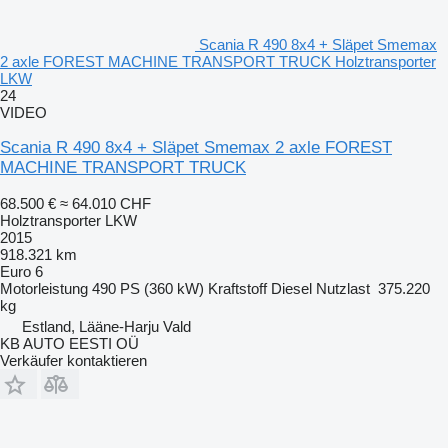
Scania R 490 8x4 + Släpet Smemax
2 axle FOREST MACHINE TRANSPORT TRUCK Holztransporter
LKW
24
VIDEO
Scania R 490 8x4 + Släpet Smemax 2 axle FOREST
MACHINE TRANSPORT TRUCK
68.500 €
≈ 64.010 CHF
Holztransporter LKW
2015
918.321 km
Euro 6
Motorleistung
490 PS (360 kW)
Kraftstoff
Diesel
Nutzlast
375.220
kg
Estland, Lääne-Harju Vald
KB AUTO EESTI OÜ
Verkäufer kontaktieren