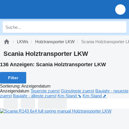
LKWs
Holztransporter LKW
Scania Holztransporter 
Scania Holztransporter LKW
136 Anzeigen:
Scania Holztransporter LKW
Filter
Sortierung
:
Anzeigendatum
Anzeigendatum
Teuerste zuerst
Günstigste zuerst
Baujahr - neueste
zuerst
Baujahr - älteste zuerst
Km-Stand ⬊
Km-Stand ⬈