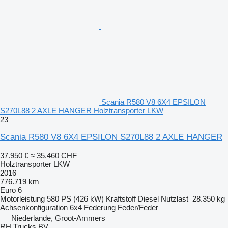
Scania R580 V8 6X4 EPSILON
S270L88 2 AXLE HANGER Holztransporter LKW
23
Scania R580 V8 6X4 EPSILON S270L88 2 AXLE HANGER
37.950 €
≈ 35.460 CHF
Holztransporter LKW
2016
776.719 km
Euro 6
Motorleistung
580 PS (426 kW)
Kraftstoff
Diesel
Nutzlast
28.350 kg
Achsenkonfiguration
6x4
Federung
Feder/Feder
Niederlande, Groot-Ammers
RH Trucks BV