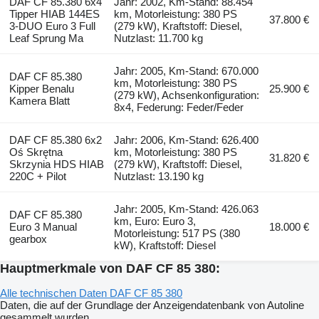
DAF CF 85.380 6x4
Jahr: 2002, Km-Stand: 88.454
Tipper HIAB 144ES
km, Motorleistung: 380 PS
37.800 €
3-DUO Euro 3 Full
(279 kW), Kraftstoff: Diesel,
Leaf Sprung Ma
Nutzlast: 11.700 kg
Jahr: 2005, Km-Stand: 670.000
DAF CF 85.380
km, Motorleistung: 380 PS
Kipper Benalu
25.900 €
(279 kW), Achsenkonfiguration:
Kamera Blatt
8x4, Federung: Feder/Feder
DAF CF 85.380 6x2
Jahr: 2006, Km-Stand: 626.400
Oś Skrętna
km, Motorleistung: 380 PS
31.820 €
Skrzynia HDS HIAB
(279 kW), Kraftstoff: Diesel,
220C + Pilot
Nutzlast: 13.190 kg
Jahr: 2005, Km-Stand: 426.063
DAF CF 85.380
km, Euro: Euro 3,
Euro 3 Manual
18.000 €
Motorleistung: 517 PS (380
gearbox
kW), Kraftstoff: Diesel
Hauptmerkmale von DAF CF 85 380:
Alle technischen Daten DAF CF 85 380
Daten, die auf der Grundlage der Anzeigendatenbank von Autoline
gesammelt wurden.