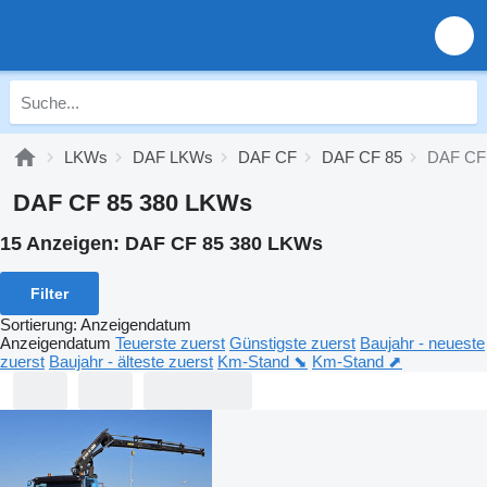
LKWs
DAF LKWs
DAF CF
DAF CF 85
DAF CF 
DAF CF 85 380 LKWs
15 Anzeigen:
DAF CF 85 380 LKWs
Filter
Sortierung
:
Anzeigendatum
Anzeigendatum
Teuerste zuerst
Günstigste zuerst
Baujahr - neueste
zuerst
Baujahr - älteste zuerst
Km-Stand ⬊
Km-Stand ⬈