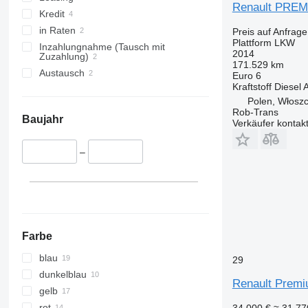
Renault PREMI
Kredit
in Raten
Preis auf Anfrage
Plattform LKW
Inzahlungnahme (Tausch mit
2014
Zuzahlung)
171.529 km
Austausch
Euro 6
Kraftstoff
Diesel
A
Polen, Włosz
Rob-Trans
Baujahr
Verkäufer kontak
–
Farbe
blau
29
dunkelblau
Renault Premi
gelb
rot
34.000 €
≈ 31.7