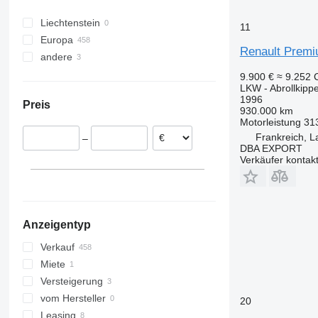
Midlum 270
Premium 310
T520
Midlum 280
Premium 320
Liechtenstein
11
Midlum 300
Premium 330
Europa
Renault Premi
Premium 340
andere
Niederlande
Premium 370
Belgien
Ukraine
9.900 €
≈ 9.252
Premium 380
LKW - Abrollkipp
Frankreich
1996
Premium 385
Preis
Polen
930.000 km
Premium 400
Motorleistung
31
Spanien
Premium 410
Frankreich, L
–
Portugal
DBA EXPORT
Premium 420
Litauen
Verkäufer kontak
Premium 430
Ungarn
Premium 440
alle anzeigen
Premium 450
Premium 460
Anzeigentyp
Premium Lander
Verkauf
Miete
Versteigerung
vom Hersteller
20
Leasing