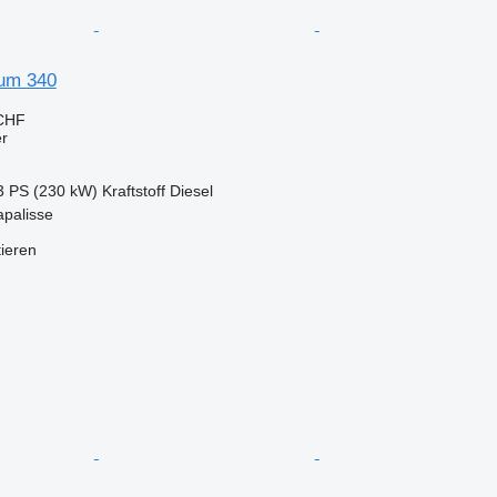
um 340
 CHF
er
3 PS (230 kW)
Kraftstoff
Diesel
apalisse
tieren