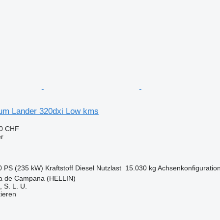
um Lander 320dxi Low kms
50 CHF
er
0 PS (235 kW)
Kraftstoff
Diesel
Nutzlast
15.030 kg
Achsenkonfiguratio
a de Campana (HELLIN)
S. L. U.
tieren