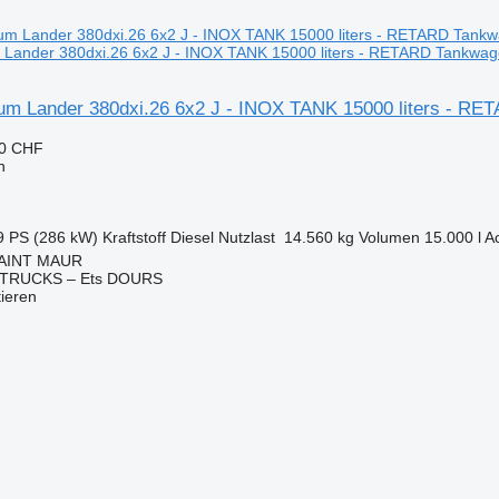
 Lander 380dxi.26 6x2 J - INOX TANK 15000 liters - RETARD Tankwa
um Lander 380dxi.26 6x2 J - INOX TANK 15000 liters - RE
30 CHF
n
9 PS (286 kW)
Kraftstoff
Diesel
Nutzlast
14.560 kg
Volumen
15.000 l
A
 SAINT MAUR
TRUCKS – Ets DOURS
tieren