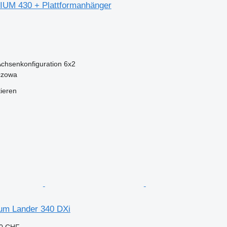
UM 430 + Plattformanhänger
chsenkonfiguration
6x2
czowa
tieren
um Lander 340 DXi
70 CHF