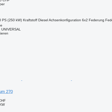
per
0 PS (250 kW)
Kraftstoff
Diesel
Achsenkonfiguration
6x2
Federung
Fede
ce
C UNIVERSAL
tieren
um 270
 CHF
LKW