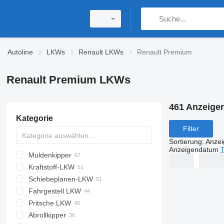
Autoline
LKWs
Renault LKWs
Renault Premium
Renault Premium LKWs
461 Anzeige
Kategorie
Filter
Sortierung
:
Anze
Anzeigendatum
T
Muldenkipper
Kraftstoff-LKW
Schiebeplanen-LKW
Fahrgestell LKW
Pritsche LKW
Abrollkipper