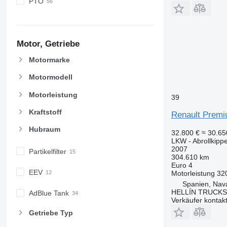
PTO
Motor, Getriebe
Motormarke
Motormodell
Motorleistung
39
Kraftstoff
Renault Premi
Hubraum
32.800 €
≈ 30.6
LKW - Abrollkipp
2007
Partikelfilter
304.610 km
Euro 4
EEV
Motorleistung
32
Spanien, Nav
HELLÍN TRUCKS, 
AdBlue Tank
Verkäufer kontak
Getriebe Typ