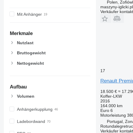
Polen, Zofiów
maszyny-iglicki.pl
Verkäufer kontak
Mit Anhänger
Merkmale
Nutzlast
Bruttogewicht
Nettogewicht
17
Renault Premi
Aufbau
18.500 €
≈ 17.2
Volumen
Koffer-LKW
2016
164.000 km
Anhängerkupplung
Euro 6
Motorleistung
38
Ladebordwand
Portugal, Zona
Rotundalegretru
Verkäufer kontak