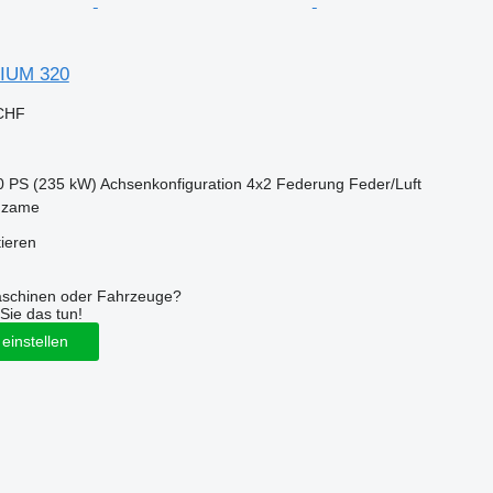
IUM 320
 CHF
0 PS (235 kW)
Achsenkonfiguration
4x2
Federung
Feder/Luft
dzame
tieren
aschinen oder Fahrzeuge?
Sie das tun!
einstellen