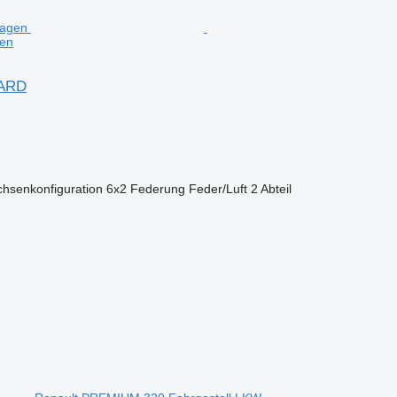
gen
TARD
chsenkonfiguration
6x2
Federung
Feder/Luft
2 Abteil