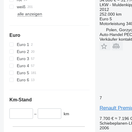
LKW - Muldenkip
weiß
2012
alle anzeigen
252.000 km
Euro 5
Motorleistung
34
Polen, Gorzy
Auto-Handel PE
Euro
Verkäufer kontak
Euro 1
Euro 2
Euro 3
Euro 4
Euro 5
Euro 6
7
Km-Stand
Renault Premi
–
km
7.700 €
≈ 7.196
Schiebeplanen-
2006