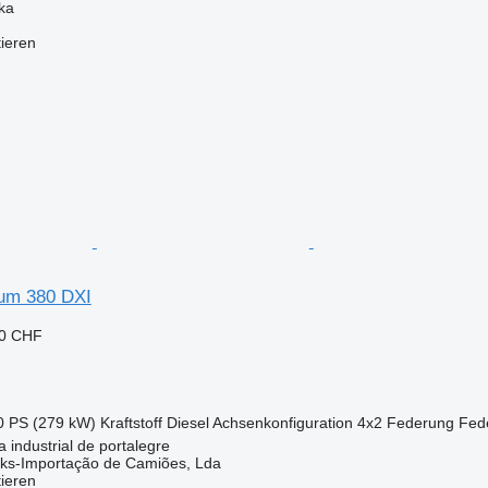
ka
tieren
um 380 DXI
90 CHF
0 PS (279 kW)
Kraftstoff
Diesel
Achsenkonfiguration
4x2
Federung
Fede
 industrial de portalegre
cks-Importação de Camiões, Lda
tieren