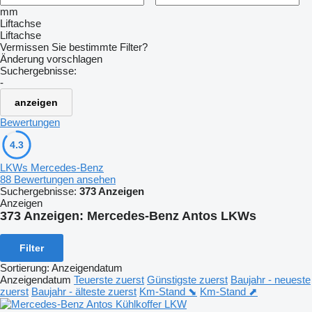
mm
Liftachse
Liftachse
Vermissen Sie bestimmte Filter?
Änderung vorschlagen
Suchergebnisse:
-
anzeigen
Bewertungen
4.3
LKWs Mercedes-Benz
88 Bewertungen ansehen
Suchergebnisse:
373 Anzeigen
Anzeigen
373 Anzeigen:
Mercedes-Benz Antos LKWs
Filter
Sortierung
:
Anzeigendatum
Anzeigendatum
Teuerste zuerst
Günstigste zuerst
Baujahr - neueste
zuerst
Baujahr - älteste zuerst
Km-Stand ⬊
Km-Stand ⬈