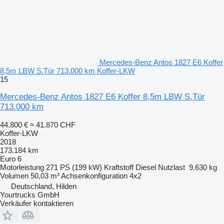
Mercedes-Benz Antos 1827 E6 Koffer
8,5m LBW S.Tür 713.000 km Koffer-LKW
15
Mercedes-Benz Antos 1827 E6 Koffer 8,5m LBW S.Tür
713.000 km
44.800 €
≈ 41.870 CHF
Koffer-LKW
2018
173.184 km
Euro 6
Motorleistung
271 PS (199 kW)
Kraftstoff
Diesel
Nutzlast
9.630 kg
Volumen
50,03 m³
Achsenkonfiguration
4x2
Deutschland, Hilden
Yourtrucks GmbH
Verkäufer kontaktieren