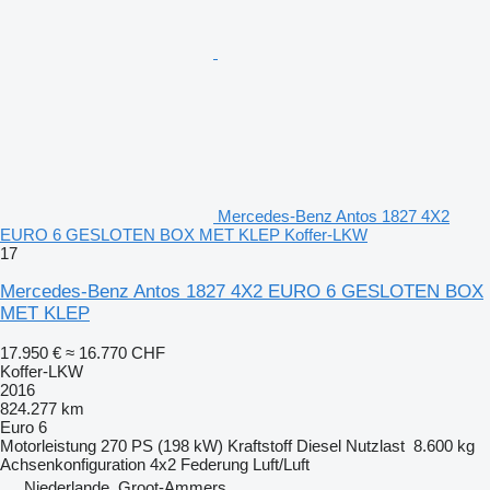
Mercedes-Benz Antos 1827 4X2
EURO 6 GESLOTEN BOX MET KLEP Koffer-LKW
17
Mercedes-Benz Antos 1827 4X2 EURO 6 GESLOTEN BOX
MET KLEP
17.950 €
≈ 16.770 CHF
Koffer-LKW
2016
824.277 km
Euro 6
Motorleistung
270 PS (198 kW)
Kraftstoff
Diesel
Nutzlast
8.600 kg
Achsenkonfiguration
4x2
Federung
Luft/Luft
Niederlande, Groot-Ammers