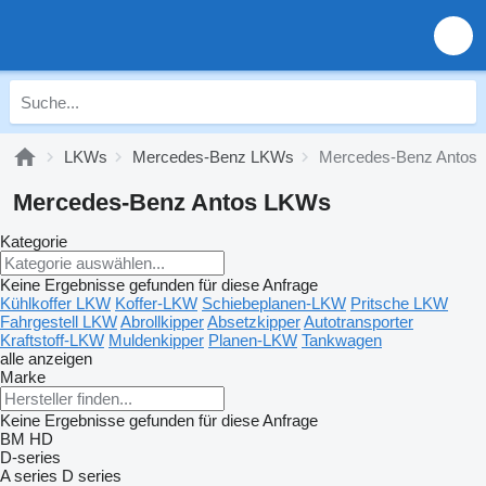
LKWs
Mercedes-Benz LKWs
Mercedes-Benz Antos
Mercedes-Benz Antos LKWs
Kategorie
Keine Ergebnisse gefunden für diese Anfrage
Kühlkoffer LKW
Koffer-LKW
Schiebeplanen-LKW
Pritsche LKW
Fahrgestell LKW
Abrollkipper
Absetzkipper
Autotransporter
Kraftstoff-LKW
Muldenkipper
Planen-LKW
Tankwagen
alle anzeigen
Marke
Keine Ergebnisse gefunden für diese Anfrage
BM
HD
D-series
A series
D series