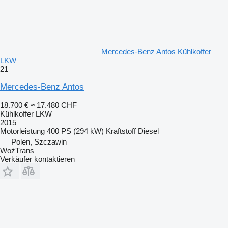
Mercedes-Benz Antos Kühlkoffer
LKW
21
Mercedes-Benz Antos
18.700 €
≈ 17.480 CHF
Kühlkoffer LKW
2015
Motorleistung
400 PS (294 kW)
Kraftstoff
Diesel
Polen, Szczawin
WoźTrans
Verkäufer kontaktieren