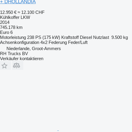
+ DHOLLANDIA
12.950 €
≈ 12.100 CHF
Kühlkoffer LKW
2014
745.178 km
Euro 6
Motorleistung
238 PS (175 kW)
Kraftstoff
Diesel
Nutzlast
9.500 kg
Achsenkonfiguration
4x2
Federung
Feder/Luft
Niederlande, Groot-Ammers
RH Trucks BV
Verkäufer kontaktieren