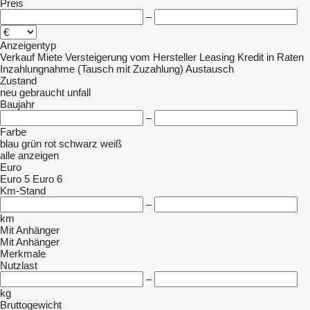
Preis
–
Anzeigentyp
Verkauf
Miete
Versteigerung
vom Hersteller
Leasing
Kredit
in Raten
Inzahlungnahme (Tausch mit Zuzahlung)
Austausch
Zustand
neu
gebraucht
unfall
Baujahr
–
Farbe
blau
grün
rot
schwarz
weiß
alle anzeigen
Euro
Euro 5
Euro 6
Km-Stand
–
km
Mit Anhänger
Mit Anhänger
Merkmale
Nutzlast
–
kg
Bruttogewicht