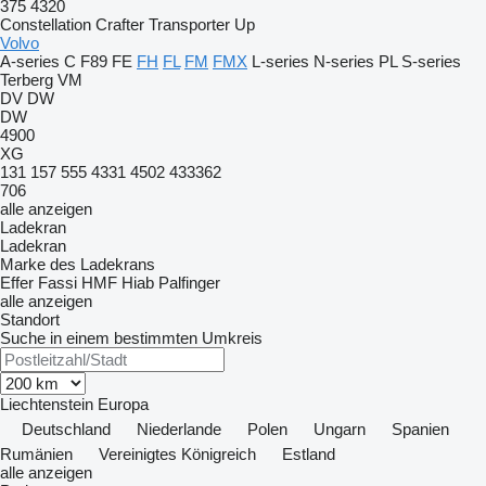
375
4320
Constellation
Crafter
Transporter
Up
Volvo
A-series
C
F89
FE
FH
FL
FM
FMX
L-series
N-series
PL
S-series
Terberg
VM
DV
DW
DW
4900
XG
131
157
555
4331
4502
433362
706
alle anzeigen
Ladekran
Ladekran
Marke des Ladekrans
Effer
Fassi
HMF
Hiab
Palfinger
alle anzeigen
Standort
Suche in einem bestimmten Umkreis
Liechtenstein
Europa
Deutschland
Niederlande
Polen
Ungarn
Spanien
Rumänien
Vereinigtes Königreich
Estland
alle anzeigen