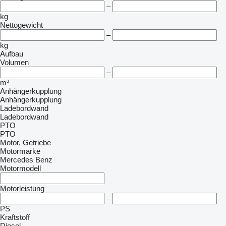
–
kg
Nettogewicht
–
kg
Aufbau
Volumen
–
m³
Anhängerkupplung
Anhängerkupplung
Ladebordwand
Ladebordwand
PTO
PTO
Motor, Getriebe
Motormarke
Mercedes Benz
Motormodell
Motorleistung
–
PS
Kraftstoff
Diesel