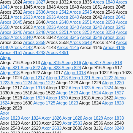
Arocs 1824
Arocs 1827
Arocs 1832
Arocs 1836
Arocs 1840
Arocs
1843
Arocs 1845
Arocs 1846
Arocs 1848
Arocs 1851
Arocs 2045
Arocs 2532
Arocs 2536
Arocs 2542
Arocs 2545
Arocs 2546
Arocs
2551
Arocs 2633
Arocs 2636
Arocs 2640
Arocs 2642
Arocs 2643
Arocs 2645
Arocs 2646
Arocs 2648
Arocs 2651
Arocs 2653
Arocs
2658
Arocs 2663
Arocs 3236
Arocs 3240
Arocs 3242
Arocs 3243
Arocs 3246
Arocs 3248
Arocs 3251
Arocs 3253
Arocs 3258
Arocs
3263
Arocs 3340
Arocs 3342
Arocs 3345
Arocs 3348
Arocs 3351
Arocs 3353
Arocs 3358
Arocs 3558
Arocs 3643
Arocs 3743
Arocs
4140
Arocs 4142
Arocs 4143
Arocs 4145
Arocs 4146
Arocs 4148
Arocs 4151
Arocs 4243
Arocs 4851
Atego
Atego 716
Atego 813
Atego 815
Atego 816
Atego 817
Atego 818
Atego 821
Atego 822
Atego 823
Atego 824
Atego 916
Atego 917
Atego 918
Atego 922
Atego 1017
Atego 1018
Atego 1022
Atego 1023
Atego 1024
Atego 1217
Atego 1218
Atego 1221
Atego 1222
Atego
1223
Atego 1224
Atego 1227
Atego 1228
Atego 1229
Atego 1230
Atego 1317
Atego 1318
Atego 1322
Atego 1323
Atego 1324
Atego
1330
Atego 1518
Atego 1522
Atego 1523
Atego 1524
Atego 1527
Atego 1528
Atego 1529
Atego 1530
Atego 1618
Atego 1622
Atego
1624
Atego 1630
Atego 1725
Atego 1823
Atego 1824
Atego 1828
Atego 2628
Axor
Axor 1823
Axor 1824
Axor 1826
Axor 1828
Axor 1829
Axor 1833
Axor 1929
Axor 1933
Axor 2529
Axor 2533
Axor 2536
Axor 2540
Axor 2543
Axor 2629
Axor 2633
Axor 2636
Axor 3131
Axor 3240