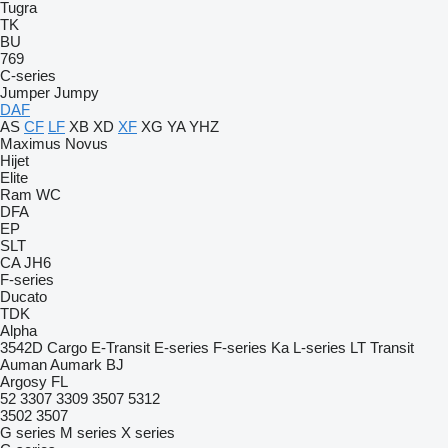
Tugra
TK
BU
769
C-series
Jumper
Jumpy
DAF
AS
CF
LF
XB
XD
XF
XG
YA
YHZ
Maximus
Novus
Hijet
Elite
Ram
WC
DFA
EP
SLT
CA
JH6
F-series
Ducato
TDK
Alpha
3542D
Cargo
E-Transit
E-series
F-series
Ka
L-series
LT
Transit
Auman
Aumark
BJ
Argosy
FL
52
3307
3309
3507
5312
3502
3507
G series
M series
X series