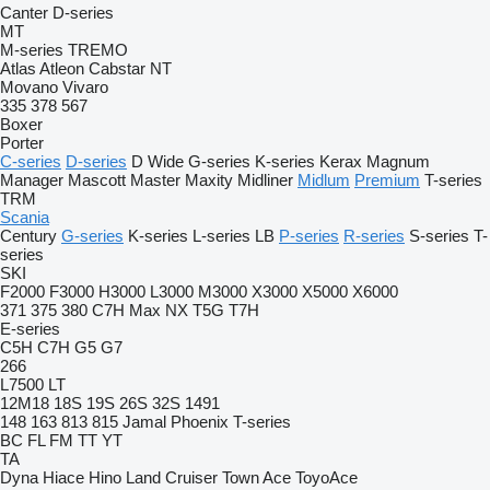
Canter
D-series
MT
M-series
TREMO
Atlas
Atleon
Cabstar
NT
Movano
Vivaro
335
378
567
Boxer
Porter
C-series
D-series
D Wide
G-series
K-series
Kerax
Magnum
Manager
Mascott
Master
Maxity
Midliner
Midlum
Premium
T-series
TRM
Scania
Century
G-series
K-series
L-series
LB
P-series
R-series
S-series
T-
series
SKI
F2000
F3000
H3000
L3000
M3000
X3000
X5000
X6000
371
375
380
C7H
Max
NX
T5G
T7H
E-series
C5H
C7H
G5
G7
266
L7500
LT
12M18
18S
19S
26S
32S
1491
148
163
813
815
Jamal
Phoenix
T-series
BC
FL
FM
TT
YT
TA
Dyna
Hiace
Hino
Land Cruiser
Town Ace
ToyoAce