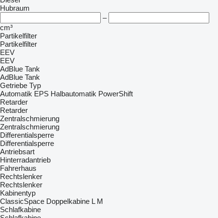
Hubraum
–
cm³
Partikelfilter
Partikelfilter
EEV
EEV
AdBlue Tank
AdBlue Tank
Getriebe Typ
Automatik
EPS
Halbautomatik
PowerShift
Retarder
Retarder
Zentralschmierung
Zentralschmierung
Differentialsperre
Differentialsperre
Antriebsart
Hinterradantrieb
Fahrerhaus
Rechtslenker
Rechtslenker
Kabinentyp
ClassicSpace
Doppelkabine
L
M
Schlafkabine
Schlafkabine