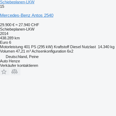
Schiebeplanen-LKW
15
Mercedes-Benz Antos 2540
29.900 €
≈ 27.940 CHF
Schiebeplanen-LKW
2014
438.289 km
Euro 6
Motorleistung
401 PS (295 kW)
Kraftstoff
Diesel
Nutzlast
14.340 kg
Volumen
47,21 m³
Achsenkonfiguration
6x2
Deutschland, Peine
Auto Henze
Verkäufer kontaktieren