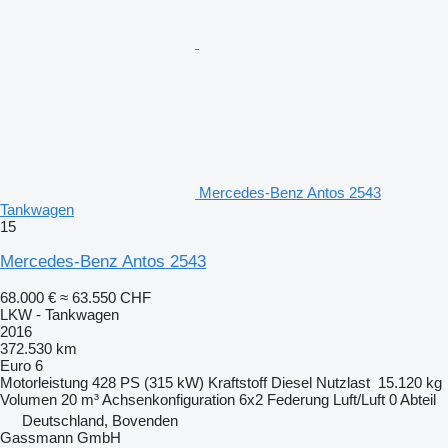
Mercedes-Benz Antos 2543
Tankwagen
15
Mercedes-Benz Antos 2543
68.000 €
≈ 63.550 CHF
LKW - Tankwagen
2016
372.530 km
Euro 6
Motorleistung
428 PS (315 kW)
Kraftstoff
Diesel
Nutzlast
15.120 kg
Volumen
20 m³
Achsenkonfiguration
6x2
Federung
Luft/Luft
0 Abteil
Deutschland, Bovenden
Gassmann GmbH