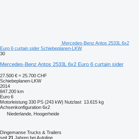
Mercedes-Benz Antos 2533L 6x2
Euro 6 curtain sider Schiebeplanen-LKW
30
Mercedes-Benz Antos 2533L 6x2 Euro 6 curtain sider
27.500 €
≈ 25.700 CHF
Schiebeplanen-LKW
2014
847.200 km
Euro 6
Motorleistung
330 PS (243 kW)
Nutzlast
13.615 kg
Achsenkonfiguration
6x2
Niederlande, Hoogerheide
Dingemanse Trucks & Trailers
seit
21
Jahren bei Autoline