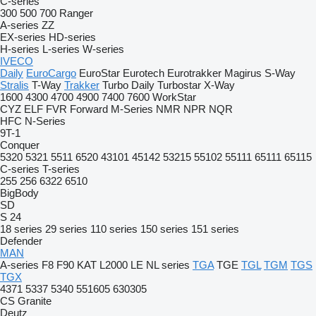
C-series
300
500
700
Ranger
A-series
ZZ
EX-series
HD-series
H-series
L-series
W-series
IVECO
Daily
EuroCargo
EuroStar
Eurotech
Eurotrakker
Magirus
S-Way
Stralis
T-Way
Trakker
Turbo Daily
Turbostar
X-Way
1600
4300
4700
4900
7400
7600
WorkStar
CYZ
ELF
FVR
Forward
M-Series
NMR
NPR
NQR
HFC
N-Series
9T-1
Conquer
5320
5321
5511
6520
43101
45142
53215
55102
55111
65111
65115
C-series
T-series
255
256
6322
6510
BigBody
SD
S 24
18 series
29 series
110 series
150 series
151 series
Defender
MAN
A-series
F8
F90
KAT
L2000
LE
NL series
TGA
TGE
TGL
TGM
TGS
TGX
4371
5337
5340
551605
630305
CS
Granite
Deutz