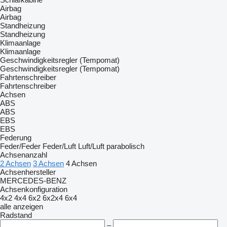
Airbag
Airbag
Standheizung
Standheizung
Klimaanlage
Klimaanlage
Geschwindigkeitsregler (Tempomat)
Geschwindigkeitsregler (Tempomat)
Fahrtenschreiber
Fahrtenschreiber
Achsen
ABS
ABS
EBS
EBS
Federung
Feder/Feder
Feder/Luft
Luft/Luft
parabolisch
Achsenanzahl
2 Achsen
3 Achsen
4 Achsen
Achsenhersteller
MERCEDES-BENZ
Achsenkonfiguration
4x2
4x4
6x2
6x2x4
6x4
alle anzeigen
Radstand
–