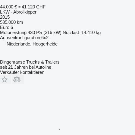
44.000 €
≈ 41.120 CHF
LKW - Abrollkipper
2015
535.000 km
Euro 6
Motorleistung
430 PS (316 kW)
Nutzlast
14.410 kg
Achsenkonfiguration
6x2
Niederlande, Hoogerheide
Dingemanse Trucks & Trailers
seit
21
Jahren bei Autoline
Verkäufer kontaktieren