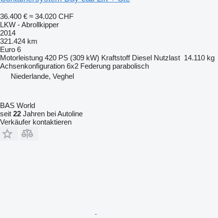
36.400 €
≈ 34.020 CHF
LKW - Abrollkipper
2014
321.424 km
Euro 6
Motorleistung
420 PS (309 kW)
Kraftstoff
Diesel
Nutzlast
14.110 kg
Achsenkonfiguration
6x2
Federung
parabolisch
Niederlande, Veghel
BAS World
seit
22
Jahren bei Autoline
Verkäufer kontaktieren