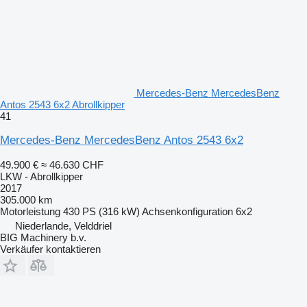
Mercedes-Benz MercedesBenz
Antos 2543 6x2 Abrollkipper
41
Mercedes-Benz MercedesBenz Antos 2543 6x2
49.900 €
≈ 46.630 CHF
LKW - Abrollkipper
2017
305.000 km
Motorleistung
430 PS (316 kW)
Achsenkonfiguration
6x2
Niederlande, Velddriel
BIG Machinery b.v.
Verkäufer kontaktieren