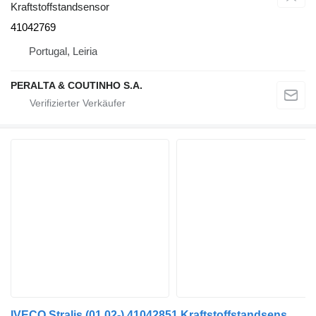
Kraftstoffstandsensor
41042769
Portugal, Leiria
PERALTA & COUTINHO S.A.
IVECO Stralis (01.02-) 41042851 Kraftstoffstandsensor für IVECO Stralis, Trakker (2002-) Sattelzugmaschine