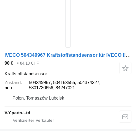
IVECO 504349967 Kraftstoffstandsensor für IVECO !!!! Can be shipped in Europe !!!! LKW
90 €
≈ 84,10 CHF
Kraftstoffstandsensor
Zustand
504349967, 504168555, 504374327,
neu
5801730656, 84247021
Polen, Tomaszów Lubelski
V.Y.parts.Ltd