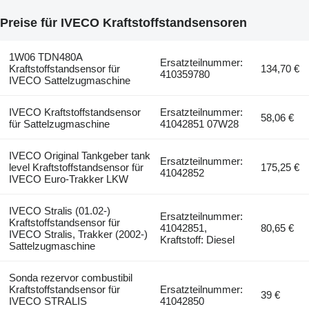
Preise für IVECO Kraftstoffstandsensoren
1W06 TDN480A
Ersatzteilnummer:
Kraftstoffstandsensor für
134,70 €
410359780
IVECO Sattelzugmaschine
IVECO Kraftstoffstandsensor
Ersatzteilnummer:
58,06 €
für Sattelzugmaschine
41042851 07W28
IVECO Original Tankgeber tank
Ersatzteilnummer:
level Kraftstoffstandsensor für
175,25 €
41042852
IVECO Euro-Trakker LKW
IVECO Stralis (01.02-)
Ersatzteilnummer:
Kraftstoffstandsensor für
41042851,
80,65 €
IVECO Stralis, Trakker (2002-)
Kraftstoff: Diesel
Sattelzugmaschine
Sonda rezervor combustibil
Kraftstoffstandsensor für
Ersatzteilnummer:
39 €
IVECO STRALIS
41042850