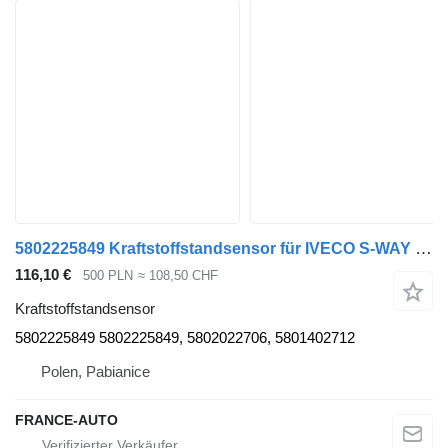
5802225849 Kraftstoffstandsensor für IVECO S-WAY 19- r. 11.1 Sattelzugmaschine
116,10 €
500 PLN
≈ 108,50 CHF
Kraftstoffstandsensor
5802225849 5802225849, 5802022706, 5801402712
Polen, Pabianice
FRANCE-AUTO