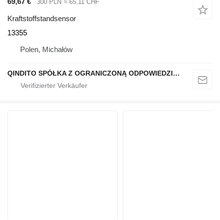
69,67 €
300 PLN
≈ 65,11 CHF
Kraftstoffstandsensor
13355
Polen, Michałów
QINDITO SPÓŁKA Z OGRANICZONĄ ODPOWIEDZIALNOŚCIĄ