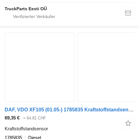
TruckParts Eesti OÜ
DAF, VDO XF105 (01.05-) 1785835 Kraftstoffstandsensor für DAF XF95, XF105 (2001-2014) Sattelzugmaschine
69,35 €
≈ 64,81 CHF
Kraftstoffstandsensor
1785835
Diesel