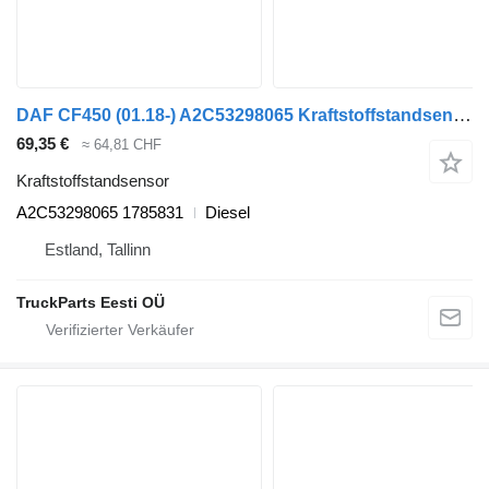
DAF CF450 (01.18-) A2C53298065 Kraftstoffstandsensor für DAF CF450, CF460 (2017-) Sattelzugmaschine
69,35 €
≈ 64,81 CHF
Kraftstoffstandsensor
A2C53298065 1785831
Diesel
Estland, Tallinn
TruckParts Eesti OÜ