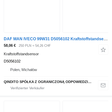
DAF MAN IVECO 99W31 D5056102 Kraftstoffstandsensor für DAF MAN IVECO Sattelzugmaschine
58,06 €
250 PLN
≈ 54,26 CHF
Kraftstoffstandsensor
D5056102
Polen, Michałów
QINDITO SPÓŁKA Z OGRANICZONĄ ODPOWIEDZIALNOŚCIĄ