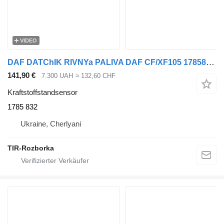
VIDEO
DAF DATChIK RIVNYa PALIVA DAF CF/XF105 1785832 1785 832 Kraftstoffstandsensor für DAF CF, XF105 Sattelzugmaschine
141,90 €
7.300 UAH
≈ 132,60 CHF
Kraftstoffstandsensor
1785 832
Ukraine, Cherlyani
TIR-Rozborka