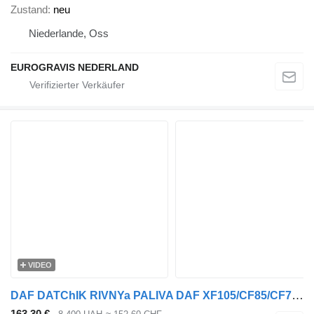
Zustand
neu
Niederlande, Oss
EUROGRAVIS NEDERLAND
VIDEO
DAF DATChIK RIVNYa PALIVA DAF XF105/CF85/CF75 1785831 Kraftstoffstandsensor für DAF 75CF, 85CF, XF105, CF75 Sattelzugmaschine
163,30 €