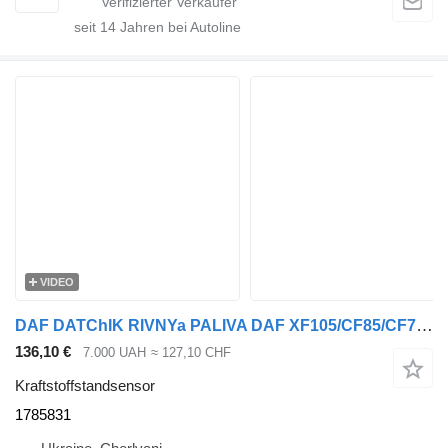
seit
14
Jahren bei Autoline
VIDEO
DAF DATChIK RIVNYa PALIVA DAF XF105/CF85/CF75 1785831 Kraftstoffstandsensor für DAF 75CF, 85CF, XF105 Sattelzugmaschine
136,10 €
7.000 UAH
≈ 127,10 CHF
Kraftstoffstandsensor
1785831