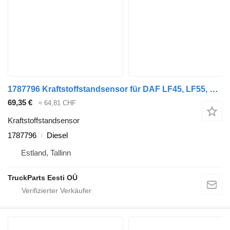
1787796 Kraftstoffstandsensor für DAF LF45, LF55, LF180, CF65, CF75, CF85 (2001-) Sattelzugmaschine
69,35 €
≈ 64,81 CHF
Kraftstoffstandsensor
1787796
Diesel
Estland, Tallinn
TruckParts Eesti OÜ