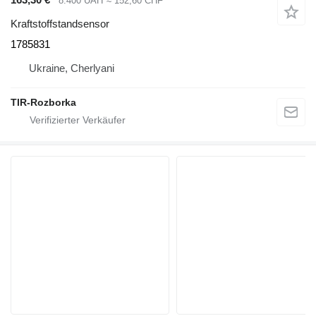
8.400 UAH
≈ 152,60 CHF
Kraftstoffstandsensor
1785831
Ukraine, Cherlyani
TIR-Rozborka