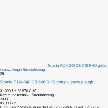
Scania P114-340 CB 6X6 RHD gritter
/ snow plough Streufahrzeug
29
Scania P114-340 CB 6X6 RHD gritter / snow plough
31.000 €
≈ 28.970 CHF
Kommunaltechnik - Streufahrzeug
2000
85.300 km
Euro
Euro 2
Motorleistung
340 PS (250 kW)
Nutzlast
12.500 kg