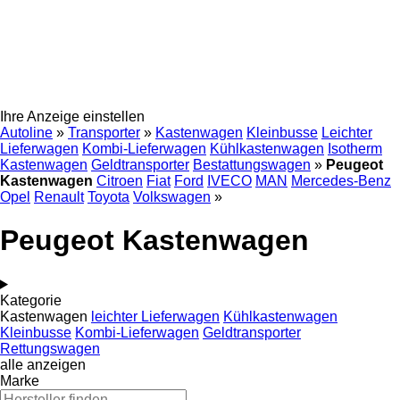
Ihre Anzeige einstellen
Autoline
»
Transporter
»
Kastenwagen
Kleinbusse
Leichter
Lieferwagen
Kombi-Lieferwagen
Kühlkastenwagen
Isotherm
Kastenwagen
Geldtransporter
Bestattungswagen
»
Peugeot
Kastenwagen
Citroen
Fiat
Ford
IVECO
MAN
Mercedes-Benz
Opel
Renault
Toyota
Volkswagen
»
Peugeot Kastenwagen
Kategorie
Kastenwagen
leichter Lieferwagen
Kühlkastenwagen
Kleinbusse
Kombi-Lieferwagen
Geldtransporter
Rettungswagen
alle anzeigen
Marke