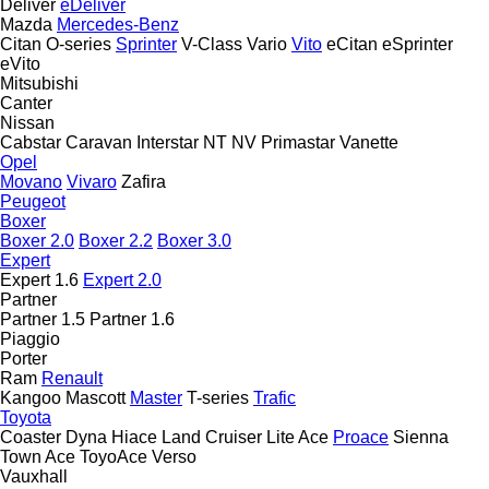
Deliver
eDeliver
Mazda
Mercedes-Benz
Citan
O-series
Sprinter
V-Class
Vario
Vito
eCitan
eSprinter
eVito
Mitsubishi
Canter
Nissan
Cabstar
Caravan
Interstar
NT
NV
Primastar
Vanette
Opel
Movano
Vivaro
Zafira
Peugeot
Boxer
Boxer 2.0
Boxer 2.2
Boxer 3.0
Expert
Expert 1.6
Expert 2.0
Partner
Partner 1.5
Partner 1.6
Piaggio
Porter
Ram
Renault
Kangoo
Mascott
Master
T-series
Trafic
Toyota
Coaster
Dyna
Hiace
Land Cruiser
Lite Ace
Proace
Sienna
Town Ace
ToyoAce
Verso
Vauxhall