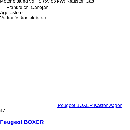
Motorleistung
95 PS (69.83 kW)
Kraftstoff
Gas
Frankreich, Canéjan
Agorastore
Verkäufer kontaktieren
Peugeot BOXER Kastenwagen
47
Peugeot BOXER