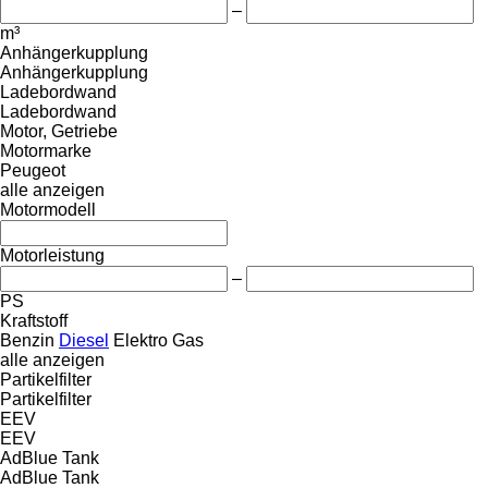
–
m³
Anhängerkupplung
Anhängerkupplung
Ladebordwand
Ladebordwand
Motor, Getriebe
Motormarke
Peugeot
alle anzeigen
Motormodell
Motorleistung
–
PS
Kraftstoff
Benzin
Diesel
Elektro
Gas
alle anzeigen
Partikelfilter
Partikelfilter
EEV
EEV
AdBlue Tank
AdBlue Tank