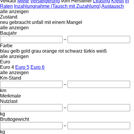
Verkauf
Miete
Versteigerung
vom Hersteller
Leasing
Kredit
in
Raten
Inzahlungnahme (Tausch mit Zuzahlung)
Austausch
alle anzeigen
Zustand
neu
gebraucht
unfall
mit einem Mangel
alle anzeigen
Baujahr
–
Farbe
blau
gelb
gold
grau
orange
rot
schwarz
türkis
weiß
alle anzeigen
Euro
Euro 4
Euro 5
Euro 6
alle anzeigen
Km-Stand
–
km
Merkmale
Nutzlast
–
kg
Bruttogewicht
–
kg