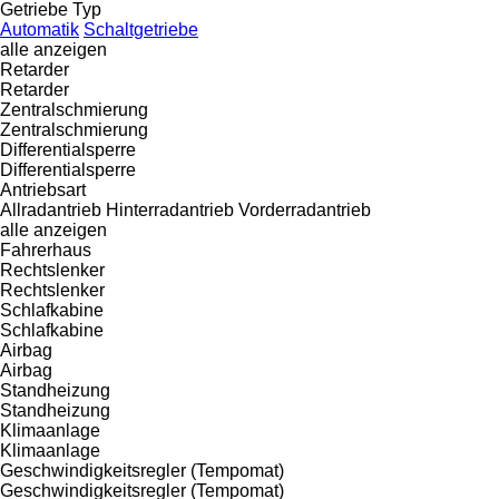
Getriebe Typ
Automatik
Schaltgetriebe
alle anzeigen
Retarder
Retarder
Zentralschmierung
Zentralschmierung
Differentialsperre
Differentialsperre
Antriebsart
Allradantrieb
Hinterradantrieb
Vorderradantrieb
alle anzeigen
Fahrerhaus
Rechtslenker
Rechtslenker
Schlafkabine
Schlafkabine
Airbag
Airbag
Standheizung
Standheizung
Klimaanlage
Klimaanlage
Geschwindigkeitsregler (Tempomat)
Geschwindigkeitsregler (Tempomat)