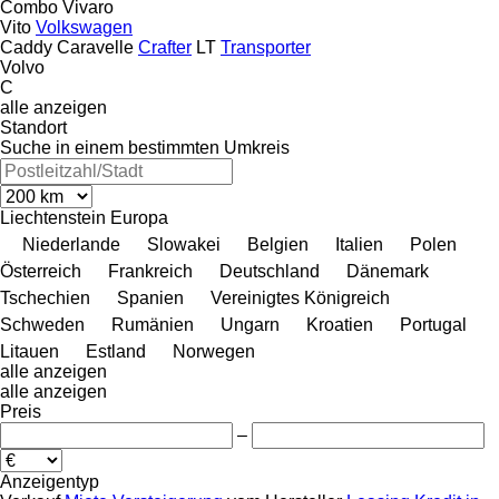
Combo
Vivaro
Vito
Volkswagen
Caddy
Caravelle
Crafter
LT
Transporter
Volvo
C
alle anzeigen
Standort
Suche in einem bestimmten Umkreis
Liechtenstein
Europa
Niederlande
Slowakei
Belgien
Italien
Polen
Österreich
Frankreich
Deutschland
Dänemark
Tschechien
Spanien
Vereinigtes Königreich
Schweden
Rumänien
Ungarn
Kroatien
Portugal
Litauen
Estland
Norwegen
alle anzeigen
alle anzeigen
Preis
–
Anzeigentyp