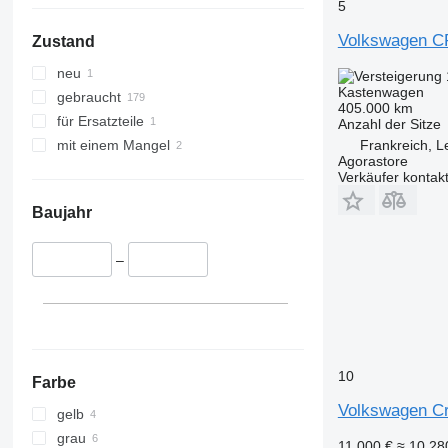
5
Volkswagen 
Zustand
neu
Kastenwagen
gebraucht
405.000 km
für Ersatzteile
Anzahl der Sitze
Frankreich, L
mit einem Mangel
Agorastore
Verkäufer kontak
Baujahr
–
10
Farbe
Volkswagen C
gelb
grau
11.000 €
≈ 10.2