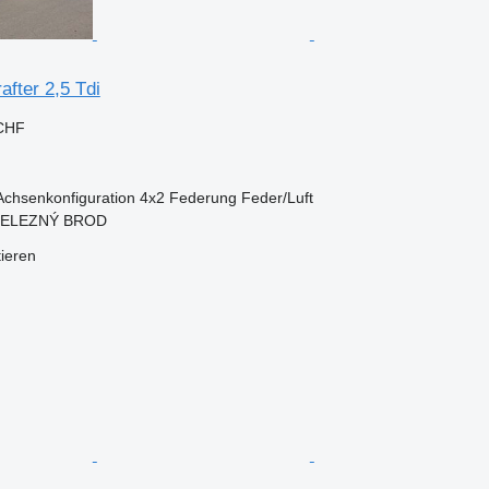
fter 2,5 Tdi
 CHF
Achsenkonfiguration
4x2
Federung
Feder/Luft
 ŽELEZNÝ BROD
tieren