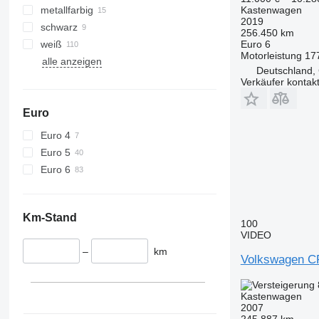
metallfarbig
Kastenwagen
2019
schwarz
256.450 km
weiß
Euro 6
Motorleistung
17
alle anzeigen
Deutschland, 
Verkäufer kontak
Euro
Euro 4
Euro 5
Euro 6
Km-Stand
100
VIDEO
–
km
Volkswagen 
Kastenwagen
2007
245.887 km