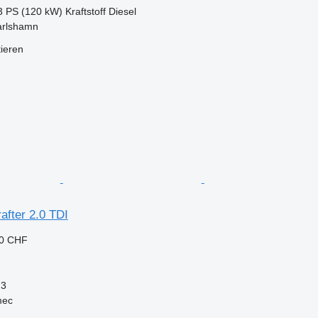
3 PS (120 kW)
Kraftstoff
Diesel
arlshamn
tieren
after 2.0 TDI
00 CHF
3
mec