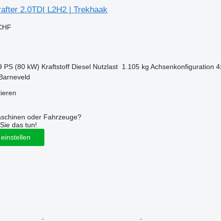
after 2.0TDI L2H2 | Trekhaak
 CHF
9 PS (80 kW)
Kraftstoff
Diesel
Nutzlast
1.105 kg
Achsenkonfiguration
4
Barneveld
tieren
aschinen oder Fahrzeuge?
Sie das tun!
einstellen