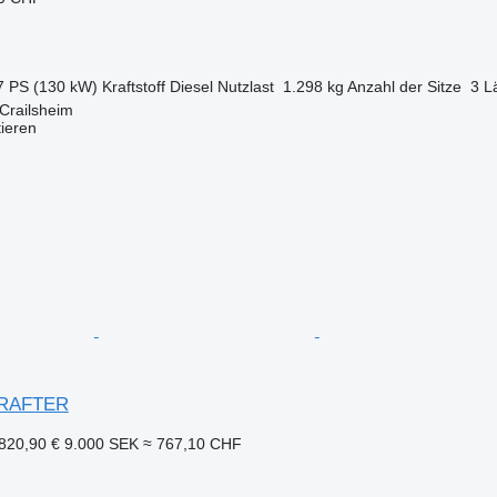
7 PS (130 kW)
Kraftstoff
Diesel
Nutzlast
1.298 kg
Anzahl der Sitze
3
L
Crailsheim
tieren
CRAFTER
820,90 €
9.000 SEK
≈ 767,10 CHF