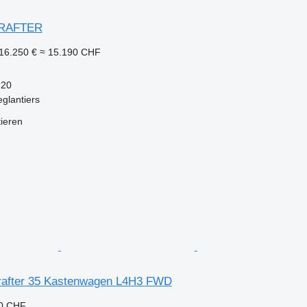
CRAFTER
16.250 €
≈ 15.190 CHF
20
eglantiers
tieren
rafter 35 Kastenwagen L4H3 FWD
80 CHF