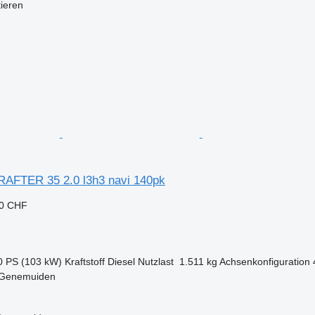
tieren
AFTER 35 2.0 l3h3 navi 140pk
10 CHF
0 PS (103 kW)
Kraftstoff
Diesel
Nutzlast
1.511 kg
Achsenkonfiguration
 Genemuiden