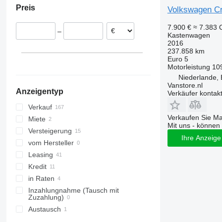
Preis
Volkswagen Cr
Polen
Tschechien
7.900 €
≈ 7.383
–
Spanien
Kastenwagen
2016
Schweden
237.858 km
Belgien
Euro 5
Motorleistung
10
Italien
Niederlande, 
alle anzeigen
Vanstore.nl
Anzeigentyp
Verkäufer kontak
Verkauf
Verkaufen Sie M
Miete
Mit uns - können 
Versteigerung
Ihre Anzeige 
vom Hersteller
Leasing
Kredit
in Raten
Inzahlungnahme (Tausch mit
Zuzahlung)
Austausch