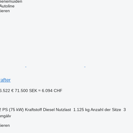
 Genemuiden
Autoline
tieren
after
6.522 €
71.500 SEK
≈ 6.094 CHF
2 PS (75 kW)
Kraftstoff
Diesel
Nutzlast
1.125 kg
Anzahl der Sitze
3
ungälv
tieren