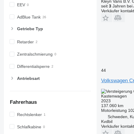
Kleyn Vans B.V.
EEV
seit
3
Jahren bei 
Verkäufer kontak
AdBlue Tank
Getriebe Typ
Retarder
Zentralschmierung
Differentialsperre
44
Antriebsart
Volkswagen Cr
Kastenwagen
2023
Fahrerhaus
137.060 km
Motorleistung
10
Rechtslenker
Schweden, K
Kvdbil
Verkäufer kontak
Schlafkabine