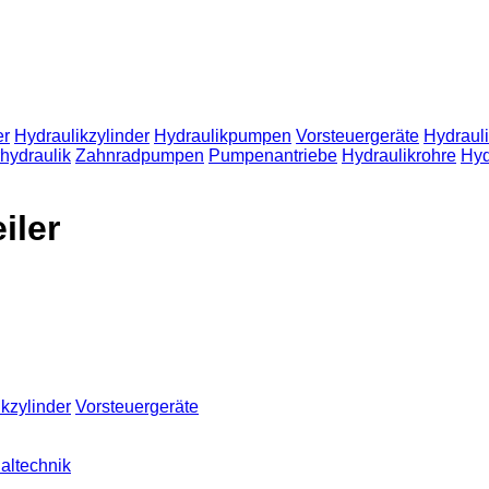
er
Hydraulikzylinder
Hydraulikpumpen
Vorsteuergeräte
Hydraul
hydraulik
Zahnradpumpen
Pumpenantriebe
Hydraulikrohre
Hyd
iler
kzylinder
Vorsteuergeräte
ltechnik