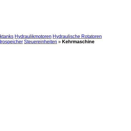
iktanks
Hydraulikmotoren
Hydraulische Rotatoren
rospeicher
Steuereinheiten
»
Kehrmaschine