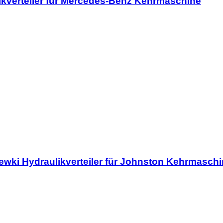
kverteiler für Mercedes-Benz Kehrmaschine
ki Hydraulikverteiler für Johnston Kehrmaschi