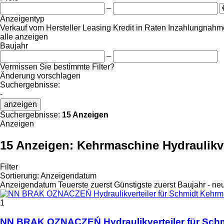
–
Anzeigentyp
Verkauf
vom Hersteller
Leasing
Kredit
in Raten
Inzahlungnahme
alle anzeigen
Baujahr
–
Vermissen Sie bestimmte Filter?
Änderung vorschlagen
Suchergebnisse:
-
anzeigen
Suchergebnisse:
15 Anzeigen
Anzeigen
15 Anzeigen:
Kehrmaschine Hydraulikve
Filter
Sortierung
:
Anzeigendatum
Anzeigendatum
Teuerste zuerst
Günstigste zuerst
Baujahr - ne
1
NN BRAK OZNACZEŃ Hydraulikverteiler für Sch