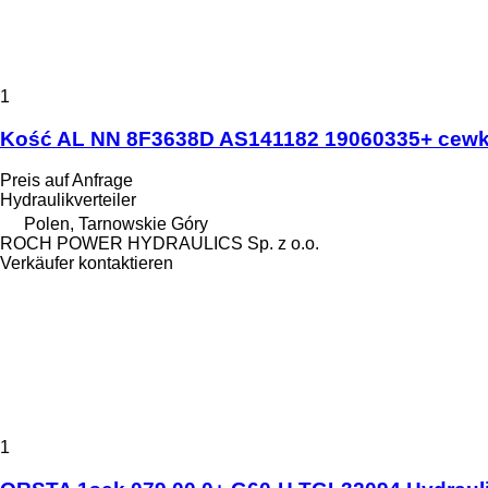
1
Kość AL NN 8F3638D AS141182 19060335+ cewka
Preis auf Anfrage
Hydraulikverteiler
Polen, Tarnowskie Góry
ROCH POWER HYDRAULICS Sp. z o.o.
Verkäufer kontaktieren
1