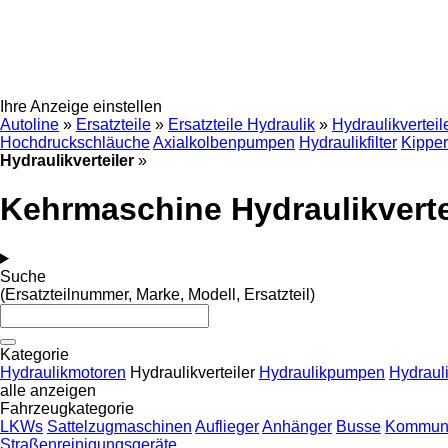
Ihre Anzeige einstellen
Autoline
»
Ersatzteile
»
Ersatzteile Hydraulik
»
Hydraulikverteil
Hochdruckschläuche
Axialkolbenpumpen
Hydraulikfilter
Kipper
Hydraulikverteiler
»
Kehrmaschine Hydraulikverte
Suche
(Ersatzteilnummer, Marke, Modell, Ersatzteil)
Kategorie
Hydraulikmotoren
Hydraulikverteiler
Hydraulikpumpen
Hydrauli
alle anzeigen
Fahrzeugkategorie
LKWs
Sattelzugmaschinen
Auflieger
Anhänger
Busse
Kommuna
Straßenreinigungsgeräte