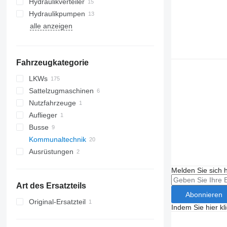
Hydraulikverteiler
Hydraulikpumpen
alle anzeigen
Fahrzeugkategorie
LKWs
Sattelzugmaschinen
Nutzfahrzeuge
Auflieger
Busse
Kommunaltechnik
Ausrüstungen
Straßenreinigungsgeräte
Rettungstechnik
Ausrüstungen für LKW
Kehrmaschinen
Melden Sie sich 
Pistenraupen
Feuerwehrautos
Ladebordwände
Art des Ersatzteils
Ladekrane
Abonnieren
Original-Ersatzteil
Indem Sie hier kl