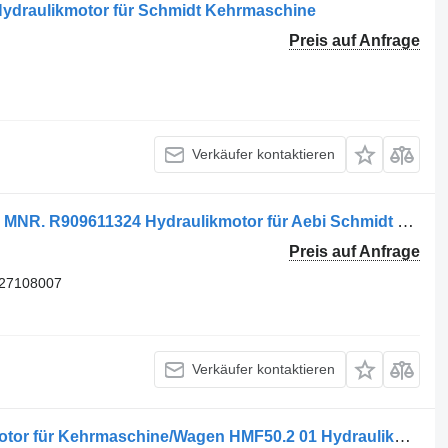
ydraulikmotor für Schmidt Kehrmaschine
Preis auf Anfrage
Verkäufer kontaktieren
Rexroth A6VM160DA2/63W-VZB027B MNR. R909611324 Hydraulikmotor für Aebi Schmidt SPAZZATRICE Kehrmaschine
Preis auf Anfrage
27108007
Verkäufer kontaktieren
LINDE HYDROMOTER Radantriebsmotor für Kehrmaschine/Wagen HMF50.2 01 Hydraulikmotor für Kehrmaschine