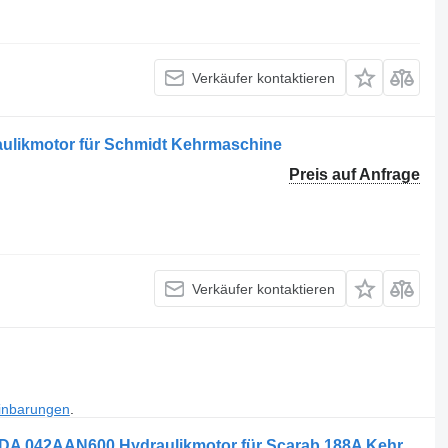
Verkäufer kontaktieren
aulikmotor für Schmidt Kehrmaschine
Preis auf Anfrage
Verkäufer kontaktieren
inbarungen
.
SAUER 51V110-1-AF1 NT7L5 NNX1ADA 042AAN600 Hydraulikmotor für Scarab 188A Kehrmaschine