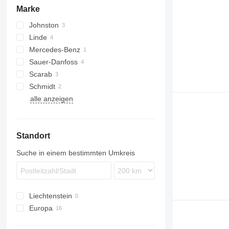
Marke
Johnston
Linde
Mercedes-Benz
D-series
Sauer-Danfoss
H-series
Scarab
K-series
Schmidt
W-series
alle anzeigen
Standort
Suche in einem bestimmten Umkreis
Liechtenstein
Europa
Polen