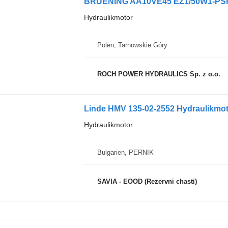
BRUENING AA10VE45 EZ1/50W1-PSF68
Hydraulikmotor
Polen, Tarnowskie Góry
ROCH POWER HYDRAULICS Sp. z o.o.
Linde HMV 135-02-2552 Hydraulikmot
Hydraulikmotor
Bulgarien, PERNIK
SAVIA - EOOD (Rezervni chasti)