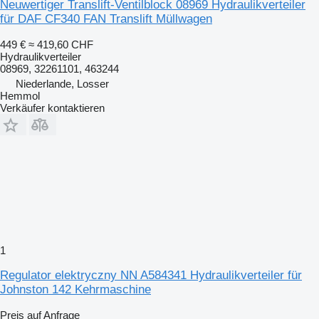
Neuwertiger Translift-Ventilblock 08969 Hydraulikverteiler
für DAF CF340 FAN Translift Müllwagen
449 €
≈ 419,60 CHF
Hydraulikverteiler
08969, 32261101, 463244
Niederlande, Losser
Hemmol
Verkäufer kontaktieren
1
Regulator elektryczny NN A584341 Hydraulikverteiler für
Johnston 142 Kehrmaschine
Preis auf Anfrage