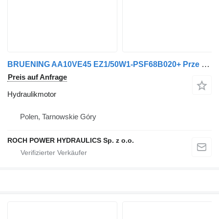
BRUENING AA10VE45 EZ1/50W1-PSF68B020+ Prze Hydraulikmotor für Hako Kehrmaschine
Preis auf Anfrage
Hydraulikmotor
Polen, Tarnowskie Góry
ROCH POWER HYDRAULICS Sp. z o.o.