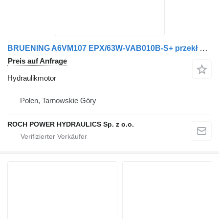
BRUENING A6VM107 EPX/63W-VAB010B-S+ przekł Hydraulikmotor für LEITNER LH500 Pistenraupe
Preis auf Anfrage
Hydraulikmotor
Polen, Tarnowskie Góry
ROCH POWER HYDRAULICS Sp. z o.o.