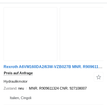
Rexroth A6VM160DA2/63W-VZB027B MNR. R909611324 Hydraulikmotor für Aebi Schmidt SPAZZATRICE Kehrmaschine
Preis auf Anfrage
Hydraulikmotor
Zustand
neu
MNR. R909611324 CNR. 927108007
Italien, Cingoli