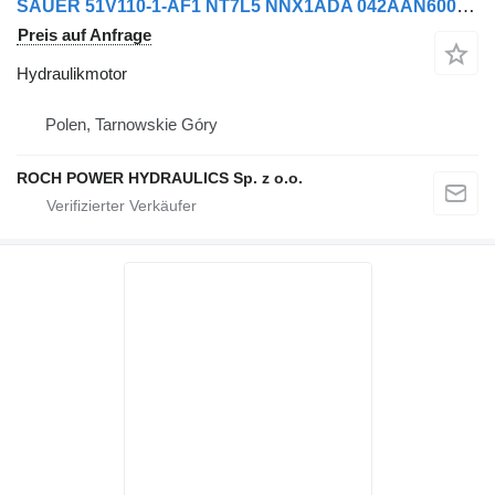
SAUER 51V110-1-AF1 NT7L5 NNX1ADA 042AAN600 Hydraulikmotor für Scarab 188A Kehrmaschine
Preis auf Anfrage
Hydraulikmotor
Polen, Tarnowskie Góry
ROCH POWER HYDRAULICS Sp. z o.o.