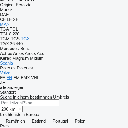
Original-Ersatzteil
Marke
DAF
CF
LF
XF
MAN
TGA
TGL
TGL 8.220
TGM
TGS
TGX
TGX 26.440
Mercedes-Benz
Actros
Antos
Arocs
Axor
Kerax
Magnum
Midlum
Scania
P-series
R-series
Volvo
FE
FH
FM
FMX
VNL
ZF
alle anzeigen
Standort
Suche in einem bestimmten Umkreis
Liechtenstein
Europa
Rumänien
Estland
Portugal
Polen
Preis