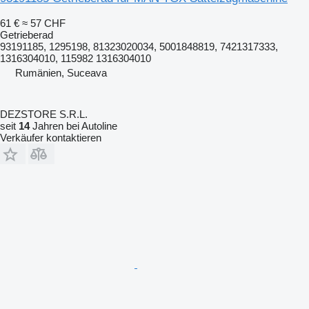
61 €
≈ 57 CHF
Getrieberad
93191185, 1295198, 81323020034, 5001848819, 7421317333,
1316304010, 115982 1316304010
Rumänien, Suceava
DEZSTORE S.R.L.
seit
14
Jahren bei Autoline
Verkäufer kontaktieren