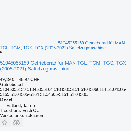
51045055159 Getrieberad für MAN
TGL, TGM, TGS, TGX (2005-2021) Sattelzugmaschine
5
51045055159 Getrieberad für MAN TGL, TGM, TGS, TGX
(2005-2021) Sattelzugmaschine
49,19 €
≈ 45,97 CHF
Getrieberad
51045055159 51045055164 51045055151 51045060114 51.04505-
5159 51.04505-5164 51.04505-5151 51.04506...
Diesel
Estland, Tallinn
TruckParts Eesti OÜ
Verkäufer kontaktieren