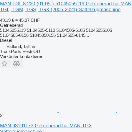
MAN TGL 8.220 (01.05-) 51045055119 Getrieberad für MAN
TGL, TGM, TGS, TGX (2005-2021) Sattelzugmaschine
49,19 €
≈ 45,97 CHF
Getrieberad
51045055119 51.04505-5119 51.04505-5105 51045055105
51.04505-0156 51045050156 51.04505-0145...
Diesel
Estland, Tallinn
TruckParts Eesti OÜ
Verkäufer kontaktieren
2
MAN 93191173 Getrieberad für MAN TGX
Sattelzugmaschine