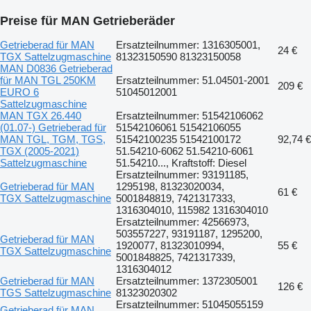
Preise für MAN Getrieberäder
Getrieberad für MAN
Ersatzteilnummer: 1316305001,
24 €
TGX Sattelzugmaschine
81323150590 81323150058
MAN D0836 Getrieberad
für MAN TGL 250KM
Ersatzteilnummer: 51.04501-2001
209 €
EURO 6
51045012001
Sattelzugmaschine
MAN TGX 26.440
Ersatzteilnummer: 51542106062
(01.07-) Getrieberad für
51542106061 51542106055
MAN TGL, TGM, TGS,
51542100235 51542100172
92,74 €
TGX (2005-2021)
51.54210-6062 51.54210-6061
Sattelzugmaschine
51.54210..., Kraftstoff: Diesel
Ersatzteilnummer: 93191185,
Getrieberad für MAN
1295198, 81323020034,
61 €
TGX Sattelzugmaschine
5001848819, 7421317333,
1316304010, 115982 1316304010
Ersatzteilnummer: 42566973,
503557227, 93191187, 1295200,
Getrieberad für MAN
1920077, 81323010994,
55 €
TGX Sattelzugmaschine
5001848825, 7421317339,
1316304012
Getrieberad für MAN
Ersatzteilnummer: 1372305001
126 €
TGS Sattelzugmaschine
81323020302
Ersatzteilnummer: 51045055159
Getrieberad für MAN