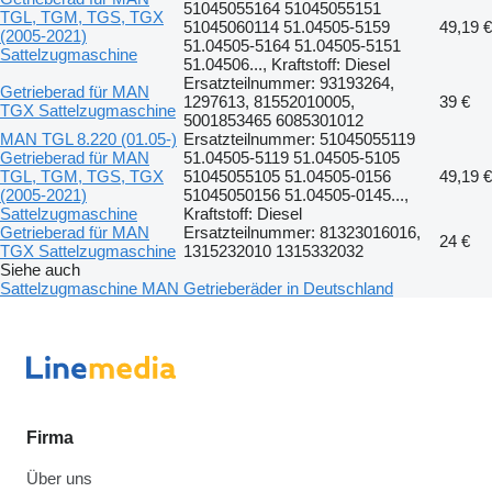
51045055164 51045055151
TGL, TGM, TGS, TGX
51045060114 51.04505-5159
49,19 €
(2005-2021)
51.04505-5164 51.04505-5151
Sattelzugmaschine
51.04506..., Kraftstoff: Diesel
Ersatzteilnummer: 93193264,
Getrieberad für MAN
1297613, 81552010005,
39 €
TGX Sattelzugmaschine
5001853465 6085301012
MAN TGL 8.220 (01.05-)
Ersatzteilnummer: 51045055119
Getrieberad für MAN
51.04505-5119 51.04505-5105
TGL, TGM, TGS, TGX
51045055105 51.04505-0156
49,19 €
(2005-2021)
51045050156 51.04505-0145...,
Sattelzugmaschine
Kraftstoff: Diesel
Getrieberad für MAN
Ersatzteilnummer: 81323016016,
24 €
TGX Sattelzugmaschine
1315232010 1315332032
Siehe auch
Sattelzugmaschine MAN Getrieberäder in Deutschland
Firma
Über uns