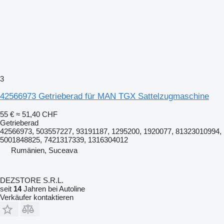
3
42566973 Getrieberad für MAN TGX Sattelzugmaschine
55 €
≈ 51,40 CHF
Getrieberad
42566973, 503557227, 93191187, 1295200, 1920077, 81323010994,
5001848825, 7421317339, 1316304012
Rumänien, Suceava
DEZSTORE S.R.L.
seit
14
Jahren bei Autoline
Verkäufer kontaktieren