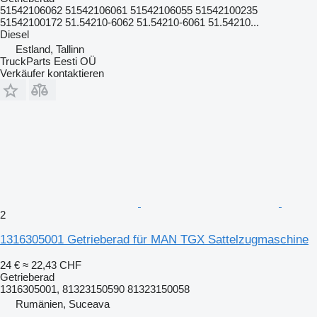
51542106062 51542106061 51542106055 51542100235
51542100172 51.54210-6062 51.54210-6061 51.54210...
Diesel
Estland, Tallinn
TruckParts Eesti OÜ
Verkäufer kontaktieren
2
1316305001 Getrieberad für MAN TGX Sattelzugmaschine
24 €
≈ 22,43 CHF
Getrieberad
1316305001, 81323150590 81323150058
Rumänien, Suceava