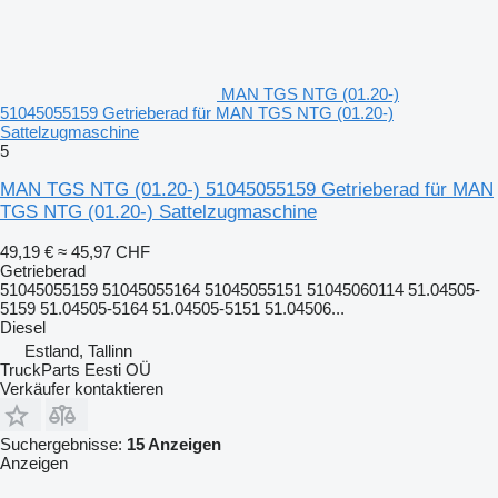
MAN TGS NTG (01.20-)
51045055159 Getrieberad für MAN TGS NTG (01.20-)
Sattelzugmaschine
5
MAN TGS NTG (01.20-) 51045055159 Getrieberad für MAN
TGS NTG (01.20-) Sattelzugmaschine
49,19 €
≈ 45,97 CHF
Getrieberad
51045055159 51045055164 51045055151 51045060114 51.04505-
5159 51.04505-5164 51.04505-5151 51.04506...
Diesel
Estland, Tallinn
TruckParts Eesti OÜ
Verkäufer kontaktieren
Suchergebnisse:
15 Anzeigen
Anzeigen