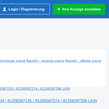
Login / Registrierung
Ihre Anzeige einstellen
ünstigste zuerst
Baujahr - neueste zuerst
Baujahr - älteste zuerst
04 / 81258397135 / 81258397274 / 81258397286 LKW