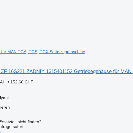
 für MAN TGA, TGS, TGX Sattelzugmaschine
F 16S221 ZADNIY 1315401152 Getriebegehäuse für MAN 
UAH
≈ 152,60 CHF
lyani
tieren
rsatzteil nicht finden?
frage sofort!
en