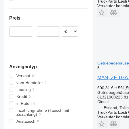
TruckParts Eesti
Estland
Ukraine
Verkäufer kontak
Polen
Preis
Portugal
Niederlande
–
Tschechien
Belgien
Getriebegehäuse
Anzeigentyp
5
Verkauf
MAN, ZF TGA 2
vom Hersteller
600,81 €
≈ 561,
Leasing
Getriebegehäuse
Kredit
81321060223 81
Diesel
in Raten
Estland, Talli
Inzahlungnahme (Tausch mit
TruckParts Eesti
Zuzahlung)
Verkäufer kontak
Austausch