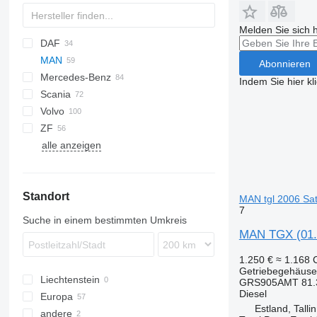
Melden Sie sich 
DAF
Jumper
MAN
CF
Ducato
Daily
Abonnieren
Mercedes-Benz
LF
Punto
EuroCargo
TGA
Indem Sie hier kl
Scania
SB
Stralis
TGL
A-Class
Cityliner
Combo
Partner
Espace
TGA 18
Volvo
XF
TGM
Actros
Jetliner
Magnum
P-series
Corolla
TGA 18.390
ZF
TGS
Antos
Skyliner
Master
A-series
TGM 18.280
TGA 18.410
alle anzeigen
TGX
Arocs
Midlum
B-series
TGS 26.400
TGA 18.480
Atego
Premium
FE
TGX 18.440
Axor
Trafic
FH
TGX 18.480
Standort
Econic
FL
MAN tgl 2006 Sa
7
MB
FM
Suche in einem bestimmten Umkreis
Tourismo
FMX
MAN TGX (01.0
Travego
VNL
1.250 €
≈ 1.168
Getriebegehäuse
Liechtenstein
GRS905AMT 81.3
Diesel
Europa
Estland, Talli
andere
Rumänien