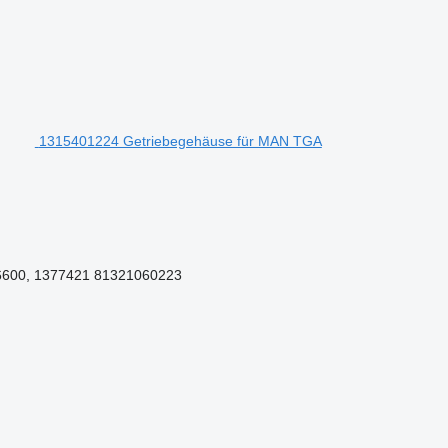
1315401224 Getriebegehäuse für MAN TGA
6600, 1377421 81321060223