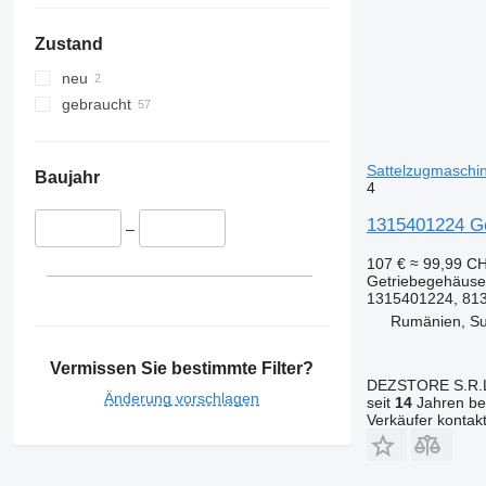
Zustand
neu
gebraucht
Sattelzugmaschi
Baujahr
4
1315401224 Ge
–
107 €
≈ 99,99 C
Getriebegehäuse
1315401224, 81
Rumänien, S
Vermissen Sie bestimmte Filter?
DEZSTORE S.R.
Änderung vorschlagen
seit
14
Jahren bei
Verkäufer kontak