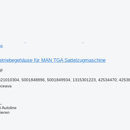
ne
triebegehäuse für MAN TGA Sattelzugmaschine
HF
321010304, 5001848896, 5001849934, 1315301223, 42534470, 4253
uceava
L.
 Autoline
tieren