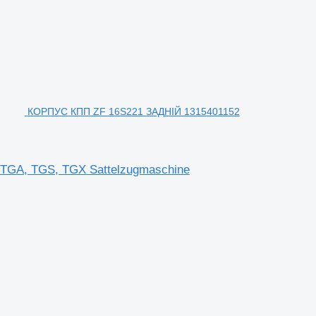
КОРПУС КПП ZF 16S221 ЗАДНІЙ 1315401152
TGA, TGS, TGX Sattelzugmaschine