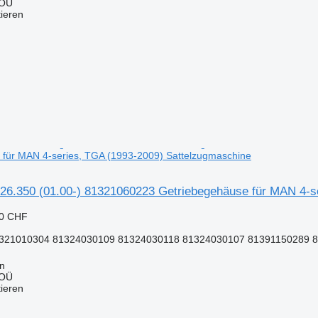
 OÜ
tieren
 für MAN 4-series, TGA (1993-2009) Sattelzugmaschine
6.350 (01.00-) 81321060223 Getriebegehäuse für MAN 4-se
50 CHF
321010304 81324030109 81324030118 81324030107 81391150289 81
nn
 OÜ
tieren