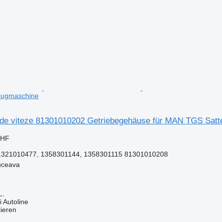
zugmaschine
 de viteze 81301010202 Getriebegehäuse für MAN TGS Sat
CHF
1321010477, 1358301144, 1358301115 81301010208
uceava
L.
 Autoline
tieren