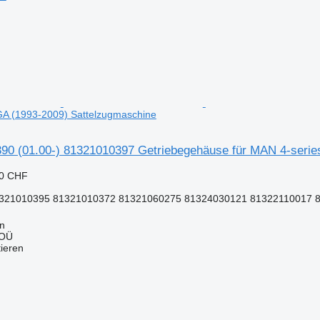
GA (1993-2009) Sattelzugmaschine
0 (01.00-) 81321010397 Getriebegehäuse für MAN 4-serie
50 CHF
321010395 81321010372 81321060275 81324030121 81322110017 81
nn
 OÜ
tieren