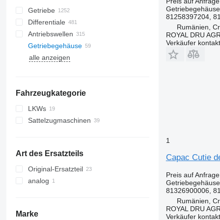
Preis auf Anfrage
Getriebegehäuse
Getriebe
81258397204, 8
Differentiale
Rumänien, Cri
Antriebswellen
ROYAL DRU AGR
Verkäufer kontak
Getriebegehäuse
alle anzeigen
Fahrzeugkategorie
LKWs
Sattelzugmaschinen
1
Art des Ersatzteils
Capac Cutie d
Original-Ersatzteil
Preis auf Anfrage
analog
Getriebegehäuse
81326900006, 8
Rumänien, Cri
ROYAL DRU AGR
Marke
Verkäufer kontak