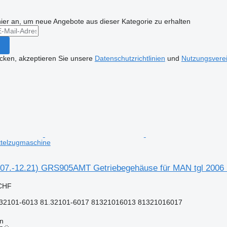
hier an, um neue Angebote aus dieser Kategorie zu erhalten
icken, akzeptieren Sie unsere
Datenschutzrichtlinien
und
Nutzungsvere
ttelzugmaschine
7.-12.21) GRS905AMT Getriebegehäuse für MAN tgl 2006 
 CHF
2101-6013 81.32101-6017 81321016013 81321016017
nn