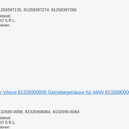
1258397135, 81258397274, 81258397286
stesti
O S.R.L.
tieren
e Viteze 81326900006 Getriebegehäuse für MAN 813269000
132690-0006, 81326906064, 8132690-6064
stesti
O S.R.L.
tieren