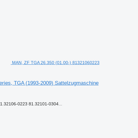
MAN, ZF TGA 26.350 (01.00-) 81321060223
ries, TGA (1993-2009) Sattelzugmaschine
.32106-0223 81.32101-0304...