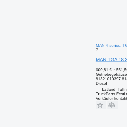
MAN 4-series, T
7
MAN TGA 18.39
600,81 €
≈ 561,
Getriebegehäuse
81321010397 81
Diesel
Estland, Talli
TruckParts Eesti
Verkäufer kontak