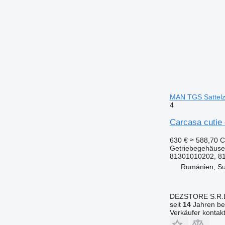
MAN TGS Sattel
4
Carcasa cutie
630 €
≈ 588,70 
Getriebegehäuse
81301010202, 8
Rumänien, S
DEZSTORE S.R.
seit
14
Jahren bei
Verkäufer kontak