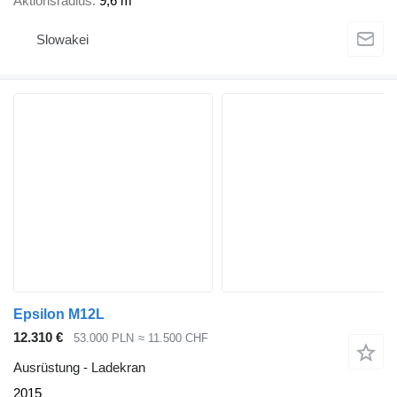
Aktionsradius
9,6 m
Slowakei
Epsilon M12L
12.310 €
53.000 PLN
≈ 11.500 CHF
Ausrüstung - Ladekran
2015