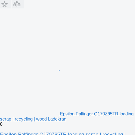
Epsilon Palfinger Q170Z95TR loading
scrap | recycling | wood Ladekran
8
Epsilon Palfinger Q170Z95TR loading scrap | recycling |