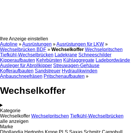
Ihre Anzeige einstellen
Autoline
»
Ausrüstungen
»
Ausrüstungen für LKW
»
Wechselbrücken BDF
»
Wechselkoffer
Wechselpritschen
Tiefkühl-Wechselbrücken
Ladekrane
Schneeschilder
Kipperaufbauten
Kehrbürsten
Kühlaggregate
Ladebordwände
Ausleger für Abrollkipper
Streuwagen-Gehäuse
Kofferaufbauten
Sandstreuer
Hydraulikwinden
Anbauschneefräsen
Pritschenaufbauten
»
Wechselkoffer
Kategorie
Wechselkoffer
Wechselpritschen
Tiefkühl-Wechselbrücken
alle anzeigen
Marke
Dhollandia
Hertoghs
Krone
PLS
Saxas
Schmitz Cargobull