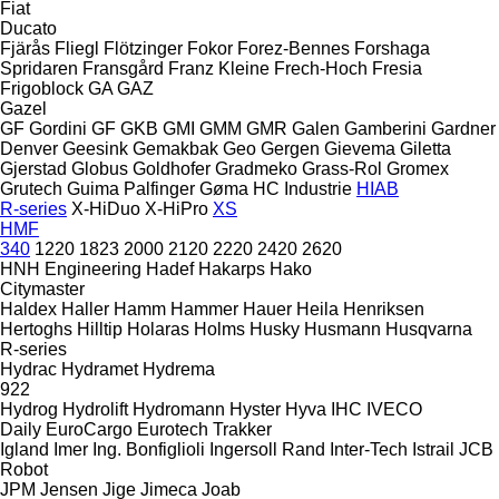
Fiat
Ducato
Fjärås
Fliegl
Flötzinger
Fokor
Forez-Bennes
Forshaga
Spridaren
Fransgård
Franz Kleine
Frech-Hoch
Fresia
Frigoblock
GA
GAZ
Gazel
GF Gordini
GF
GKB
GMI
GMM
GMR
Galen
Gamberini
Gardner
Denver
Geesink
Gemakbak
Geo
Gergen
Gievema
Giletta
Gjerstad
Globus
Goldhofer
Gradmeko
Grass-Rol
Gromex
Grutech
Guima Palfinger
Gøma
HC Industrie
HIAB
R-series
X-HiDuo
X-HiPro
XS
HMF
340
1220
1823
2000
2120
2220
2420
2620
HNH Engineering
Hadef
Hakarps
Hako
Citymaster
Haldex
Haller
Hamm
Hammer
Hauer
Heila
Henriksen
Hertoghs
Hilltip
Holaras
Holms
Husky
Husmann
Husqvarna
R-series
Hydrac
Hydramet
Hydrema
922
Hydrog
Hydrolift
Hydromann
Hyster
Hyva
IHC
IVECO
Daily
EuroCargo
Eurotech
Trakker
Igland
Imer
Ing. Bonfiglioli
Ingersoll Rand
Inter-Tech
Istrail
JCB
Robot
JPM
Jensen
Jige
Jimeca
Joab