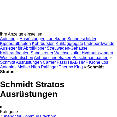
Ihre Anzeige einstellen
Autoline
»
Ausrüstungen
Ladekrane
Schneeschilder
Kipperaufbauten
Kehrbürsten
Kühlaggregate
Ladebordwände
Ausleger für Abrollkipper
Streuwagen-Gehäuse
Kofferaufbauten
Sandstreuer
Wechselkoffer
Hydraulikwinden
Wechselpritschen
Anbauschneefräsen
Pritschenaufbauten
»
Schmidt Ausrüstungen
Carrier
Fassi
HIAB
HMF
Krone
Los
Antonios
Meiller
Nido
Palfinger
Thermo King
»
Schmidt
Stratos
»
Schmidt Stratos
Ausrüstungen
Kategorie
Zubehör für Kommunaltechnik