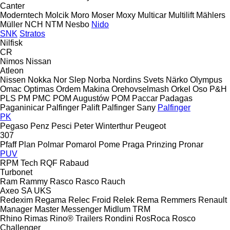
Canter
Moderntech
Molcik
Moro
Moser
Moxy
Multicar
Multilift
Mählers
Müller
NCH
NTM
Nesbo
Nido
SNK
Stratos
Nilfisk
CR
Nimos
Nissan
Atleon
Nissen
Nokka
Nor Slep
Norba
Nordins Svets
Närko
Olympus
Omac
Optimas
Ordem Makina
Orehovselmash
Orkel
Oso
P&H
PLS
PM
PMC
POM Augustów
POM
Paccar
Padagas
Paganinicar
Palfinger Palift
Palfinger Sany
Palfinger
PK
Pegaso
Penz
Pesci
Peter Winterthur
Peugeot
307
Pfaff
Plan
Polmar
Pomarol
Pome
Praga
Prinzing
Pronar
PUV
RPM Tech
RQF
Rabaud
Turbonet
Ram
Rammy
Rasco
Rasco
Rauch
Axeo
SA
UKS
Redexim
Regama
Relec Froid
Relek
Rema
Remmers
Renault
Manager
Master
Messenger
Midlum
TRM
Rhino
Rimas
Rino® Trailers
Rondini
RosRoca
Rosco
Challenger