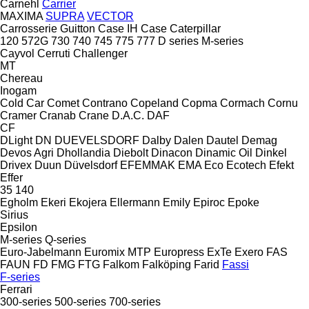
Carnehl
Carrier
MAXIMA
SUPRA
VECTOR
Carrosserie Guitton
Case IH
Case
Caterpillar
120
572G
730
740
745
775
777
D series
M-series
Cayvol
Cerruti
Challenger
MT
Chereau
Inogam
Cold Car
Comet
Contrano
Copeland
Copma
Cormach
Cornu
Cramer
Cranab
Crane
D.A.C.
DAF
CF
DLight
DN
DUEVELSDORF
Dalby
Dalen
Dautel
Demag
Devos Agri
Dhollandia
Diebolt
Dinacon
Dinamic Oil
Dinkel
Drivex
Duun
Düvelsdorf
EFEMMAK
EMA
Eco
Ecotech
Efekt
Effer
35
140
Egholm
Ekeri
Ekojera
Ellermann
Emily
Epiroc
Epoke
Sirius
Epsilon
M-series
Q-series
Euro-Jabelmann
Euromix MTP
Europress
ExTe
Exero
FAS
FAUN
FD
FMG
FTG
Falkom
Falköping
Farid
Fassi
F-series
Ferrari
300-series
500-series
700-series