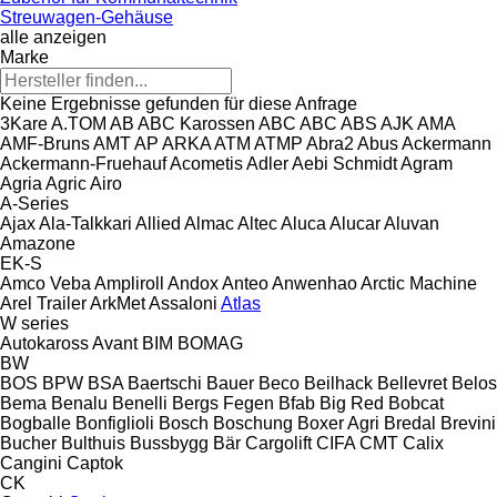
Streuwagen-Gehäuse
alle anzeigen
Marke
Keine Ergebnisse gefunden für diese Anfrage
3Kare
A.TOM
AB
ABC Karossen
ABC
ABC
ABS
AJK
AMA
AMF-Bruns
AMT
AP
ARKA
ATM
ATMP
Abra2
Abus
Ackermann
Ackermann-Fruehauf
Acometis
Adler
Aebi Schmidt
Agram
Agria
Agric
Airo
A-Series
Ajax
Ala-Talkkari
Allied
Almac
Altec
Aluca
Alucar
Aluvan
Amazone
EK-S
Amco Veba
Ampliroll
Andox
Anteo
Anwenhao
Arctic Machine
Arel Trailer
ArkMet
Assaloni
Atlas
W series
Autokaross
Avant
BIM
BOMAG
BW
BOS
BPW
BSA
Baertschi
Bauer
Beco
Beilhack
Bellevret
Belos
Bema
Benalu
Benelli
Bergs Fegen
Bfab
Big Red
Bobcat
Bogballe
Bonfiglioli
Bosch
Boschung
Boxer Agri
Bredal
Brevini
Bucher
Bulthuis
Bussbygg
Bär Cargolift
CIFA
CMT
Calix
Cangini
Captok
CK