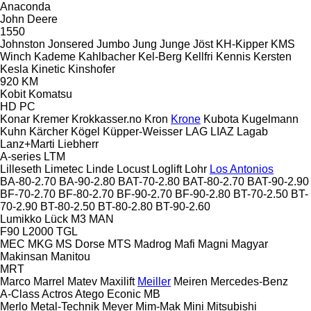
Anaconda
John Deere
1550
Johnston
Jonsered
Jumbo
Jung
Junge
Jöst
KH-Kipper
KMS
Winch
Kademe
Kahlbacher
Kel-Berg
Kellfri
Kennis
Kersten
Kesla
Kinetic
Kinshofer
920
KM
Kobit
Komatsu
HD
PC
Konar
Kremer
Krokkasser.no
Kron
Krone
Kubota
Kugelmann
Kuhn
Kärcher
Kögel
Küpper-Weisser
LAG
LIAZ
Lagab
Lanz+Marti
Liebherr
A-series
LTM
Lilleseth
Limetec
Linde
Locust
Loglift
Lohr
Los Antonios
BA-80-2.70
BA-90-2.80
BAT-70-2.80
BAT-80-2.70
BAT-90-2.90
BF-70-2.70
BF-80-2.70
BF-90-2.70
BF-90-2.80
BT-70-2.50
BT-
70-2.90
BT-80-2.50
BT-80-2.80
BT-90-2.60
Lumikko
Lück
M3
MAN
F90
L2000
TGL
MEC
MKG
MS Dorse
MTS
Madrog
Mafi
Magni
Magyar
Makinsan
Manitou
MRT
Marco
Marrel
Matev
Maxilift
Meiller
Meiren
Mercedes-Benz
A-Class
Actros
Atego
Econic
MB
Merlo
Metal-Technik
Meyer
Mim-Mak
Mini
Mitsubishi