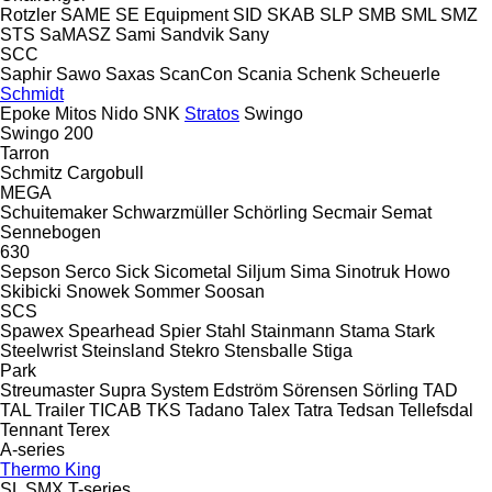
Rotzler
SAME
SE Equipment
SID
SKAB
SLP
SMB
SML
SMZ
STS
SaMASZ
Sami
Sandvik
Sany
SCC
Saphir
Sawo
Saxas
ScanCon
Scania
Schenk
Scheuerle
Schmidt
Epoke
Mitos
Nido
SNK
Stratos
Swingo
Swingo 200
Tarron
Schmitz Cargobull
MEGA
Schuitemaker
Schwarzmüller
Schörling
Secmair
Semat
Sennebogen
630
Sepson
Serco
Sick
Sicometal
Siljum
Sima
Sinotruk Howo
Skibicki
Snowek
Sommer
Soosan
SCS
Spawex
Spearhead
Spier
Stahl
Stainmann
Stama
Stark
Steelwrist
Steinsland
Stekro
Stensballe
Stiga
Park
Streumaster
Supra
System Edström
Sörensen
Sörling
TAD
TAL Trailer
TICAB
TKS
Tadano
Talex
Tatra
Tedsan
Tellefsdal
Tennant
Terex
A-series
Thermo King
SL
SMX
T-series