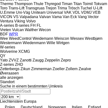
Thermo
Thompson
Thule
Thyregod
Timan
Titan
Toimil
Tokvam
Toro
Trans-Lift
Transgruas
Trejon
Trima
Trösch
Tuchel
U-Lift
U.Emme
Uni-Väg
Uniteam
Universal
VAK
VDL
VDMJ
VEB
VICON
VS
Valpadana
Valvan
Vama
Van Eck
Vang
Vector
Ventura
Viking
Volvo
A-series
B-series
FH
FL
Vreten
Vulcan
Walther
Wecon
BDF
WPR
Wee
WeedControl
Weidemann
Weiscon
Wessex
Westbjørn
Westermann
Wiedenmann
Wille
Wirtgen
W-series
Wolverine
XCMG
QY
Yato
ZVVZ
Zanotti
Zaugg
Zeppelin
Zepro
Z-series
ZHD
Zetterbergs
Zikun
Zimmerman
Zoeller
Zollern
Zwalve
Øveraasen
alle anzeigen
Standort
Suche in einem bestimmten Umkreis
Liechtenstein
Europa
Polen
Deutschland
Norwegen
Italien
Estland