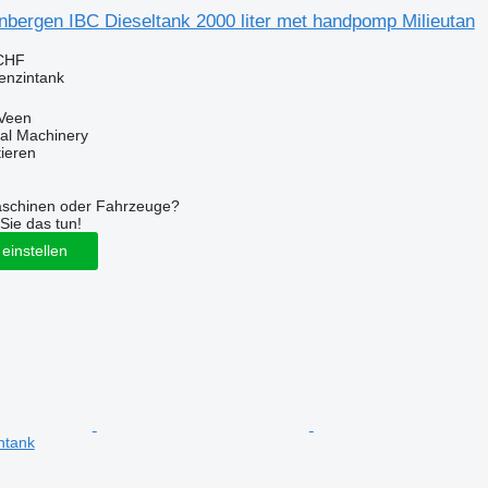
nbergen IBC Dieseltank 2000 liter met handpomp Milieutan
 CHF
enzintank
 Veen
al Machinery
tieren
aschinen oder Fahrzeuge?
Sie das tun!
einstellen
ntank