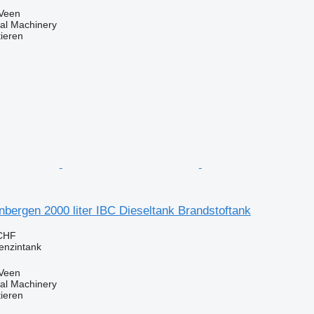
 Veen
al Machinery
tieren
bergen 2000 liter IBC Dieseltank Brandstoftank
 CHF
enzintank
 Veen
al Machinery
tieren