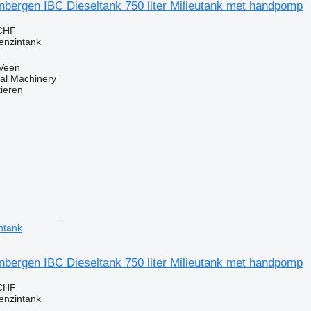
nbergen IBC Dieseltank 750 liter Milieutank met handpomp
 CHF
enzintank
 Veen
al Machinery
tieren
ntank
nbergen IBC Dieseltank 750 liter Milieutank met handpomp
 CHF
enzintank