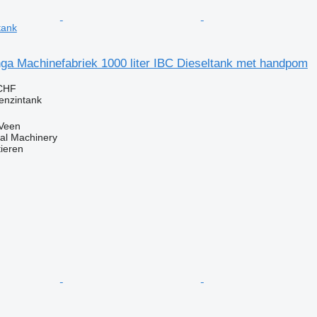
tank
nga Machinefabriek 1000 liter IBC Dieseltank met handpom
 CHF
enzintank
 Veen
al Machinery
tieren