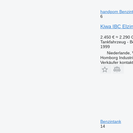
handpom Benzin
6
Kiwa IBC Elzi
2.450 €
≈ 2.290
Tankfahrzeug - B
1999
Niederlande,
Homborg Industri
Verkäufer kontak
Benzintank
14