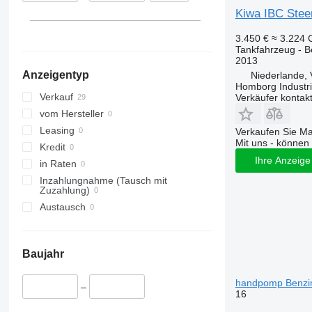
Kiwa IBC Stee
3.450 €
≈ 3.224
Tankfahrzeug - B
2013
Anzeigentyp
Niederlande,
Homborg Industri
Verkauf
Verkäufer kontak
vom Hersteller
Leasing
Verkaufen Sie M
Mit uns - können 
Kredit
Ihre Anzeige 
in Raten
Inzahlungnahme (Tausch mit
Zuzahlung)
Austausch
Baujahr
handpomp Benzi
–
16