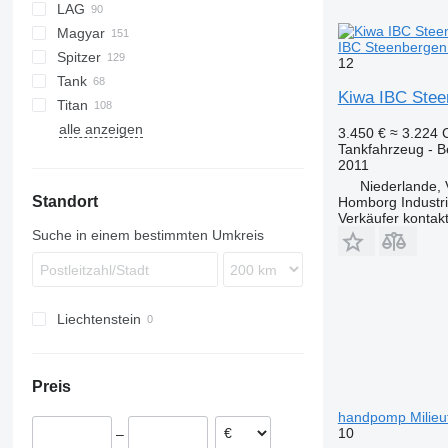
LAG
BPO
KIP
TSA
SSK
Magyar
TSA
SSL
0-3
TGS
IBC Steenbergen 
Spitzer
STB
GSA
S-series
SA
L-series
CM
MACOLA
SCT
TS
12
Tank
STS
O-3
SR
SL
SF
LPG
Kiwa IBC Stee
Titan
SK
OPL 38
alle anzeigen
SP
ADR
97
NS
LPG
3.450 €
≈ 3.224
Tankfahrzeug - B
TX
2011
Niederlande,
Standort
Homborg Industri
Verkäufer kontak
Suche in einem bestimmten Umkreis
Liechtenstein
Preis
handpomp Milieu
10
–