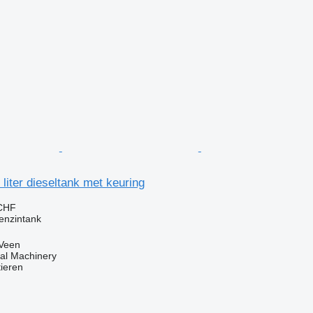
liter dieseltank met keuring
 CHF
enzintank
 Veen
al Machinery
tieren