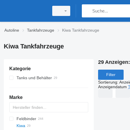
Autoline
Tankfahrzeuge
Kiwa Tankfahrzeuge
Kiwa Tankfahrzeuge
29 Anzeigen
Kategorie
Filter
Tanks und Behälter
Sortierung
:
Anze
Benzintanks
Anzeigendatum
T
Marke
Feldbinder
54500
SVM
NCG
CB
T-series
SAPL
KIS
STF
ADR
CK
SOA
K series
LPG
45
AMMONIA
Carrytank
Kiwa
NG
BPDO
LPG
TF
EUT
ASW
TX
Stralis
Modulo