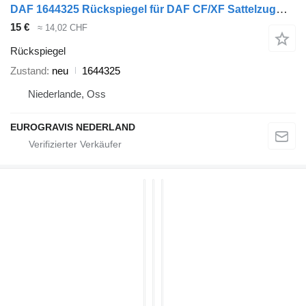
DAF 1644325 Rückspiegel für DAF CF/XF Sattelzugmaschine
15 €
≈ 14,02 CHF
Rückspiegel
Zustand
neu
1644325
Niederlande, Oss
EUROGRAVIS NEDERLAND