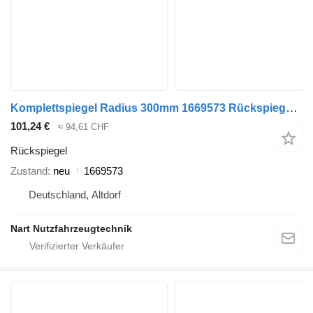
Komplettspiegel Radius 300mm 1669573 Rückspiegel für DAF LKW
101,24 €
≈ 94,61 CHF
Rückspiegel
Zustand
neu
1669573
Deutschland, Altdorf
Nart Nutzfahrzeugtechnik