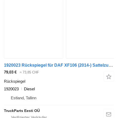
1920023 Rückspiegel für DAF XF106 (2014-) Sattelzugmaschine
79,03 €
≈ 73,85 CHF
Rückspiegel
1920023
Diesel
Estland, Tallinn
TruckParts Eesti OÜ