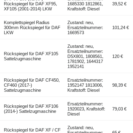
Rückspiegel für DAF XF95,
1685330 1812861,
39,52 €
XF105 (2001-2014) LKW
Kraftstoff: Diesel
Komplettspiegel Radius
Zustand: neu,
300mm Rückspiegel für DAF
Ersatzteilnummer:
101,24 €
LKW
1669573
Zustand: neu,
Ersatzteilnummer:
Rückspiegel für DAF XF105
D5X801, 1808561,
120 €
Sattelzugmaschine
1781902, 1644317
1952141
Rückspiegel für DAF CF450,
Ersatzteilnummer:
CF460 (2017-)
1952147 1813006,
98,39 €
Sattelzugmaschine
Kraftstoff: Diesel
Ersatzteilnummer:
Rückspiegel für DAF XF106
1920023, Kraftstoff:
79,03 €
(2014-) Sattelzugmaschine
Diesel
Zustand: neu,
Rückspiegel für DAF XF / CF
Ersatzteilnummer:
65 €