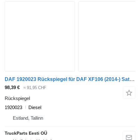
DAF 1920023 Rückspiegel für DAF XF106 (2014-) Sattelzugmaschine
98,39 €
≈ 91,95 CHF
Rückspiegel
1920023
Diesel
Estland, Tallinn
TruckParts Eesti OÜ