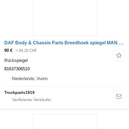
DAF Body & Chassis Parts Breedhoek spiegel MAN LV 81637306510 Rückspiegel für LKW
90 €
≈ 84,10 CHF
Rückspiegel
81637306510
Niederlande, Vuren
Truckparts1919