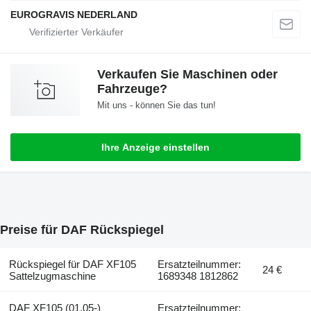
EUROGRAVIS NEDERLAND
Verkaufen Sie Maschinen oder
Fahrzeuge?
Mit uns - können Sie das tun!
Ihre Anzeige einstellen
Preise für DAF Rückspiegel
Rückspiegel für DAF XF105
Ersatzteilnummer:
24 €
Sattelzugmaschine
1689348 1812862
DAF XF105 (01.05-)
Ersatzteilnummer: