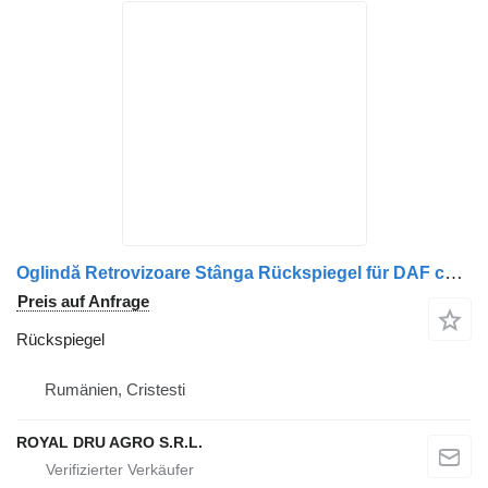
Oglindă Retrovizoare Stânga Rückspiegel für DAF cu Braț LKW
Preis auf Anfrage
Rückspiegel
Rumänien, Cristesti
ROYAL DRU AGRO S.R.L.