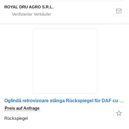
ROYAL DRU AGRO S.R.L.
Oglindă retrovizoare stânga Rückspiegel für DAF cu două oglinzi LKW
Preis auf Anfrage
Rückspiegel