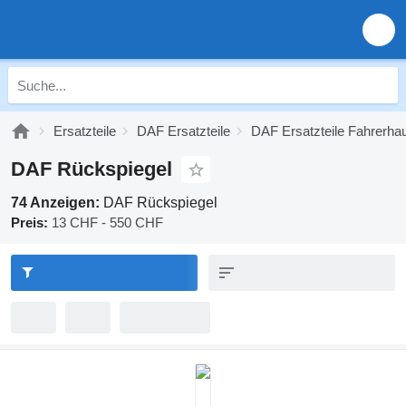
Ersatzteile
DAF Ersatzteile
DAF Ersatzteile Fahrerha
DAF Rückspiegel
74 Anzeigen:
DAF Rückspiegel
Preis:
13 CHF - 550 CHF