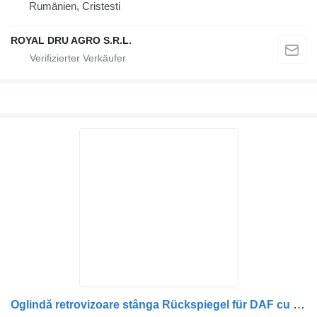
Rumänien, Cristesti
ROYAL DRU AGRO S.R.L.
Oglindă retrovizoare stânga Rückspiegel für DAF cu două oglinzi reglabile LKW