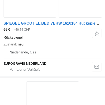
SPIEGEL GROOT EL.BED.VERW 1610184 Rückspiegel für DAF 95XF 97 Sattelzugmaschine
65 €
≈ 60,74 CHF
Rückspiegel
Zustand
neu
Niederlande, Oss
EUROGRAVIS NEDERLAND