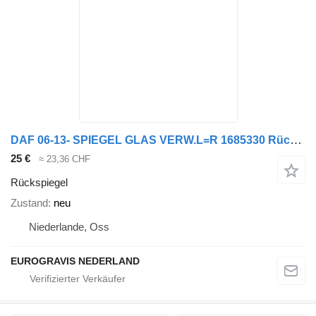
DAF 06-13- SPIEGEL GLAS VERW.L=R 1685330 Rückspiegel für DAF CF,XF105/106 Sattelzugmaschine
25 €
≈ 23,36 CHF
Rückspiegel
Zustand
neu
Niederlande, Oss
EUROGRAVIS NEDERLAND