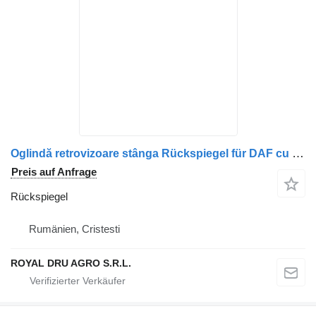
Oglindă retrovizoare stânga Rückspiegel für DAF cu braț și cabluri electrice LKW
Preis auf Anfrage
Rückspiegel
Rumänien, Cristesti
ROYAL DRU AGRO S.R.L.