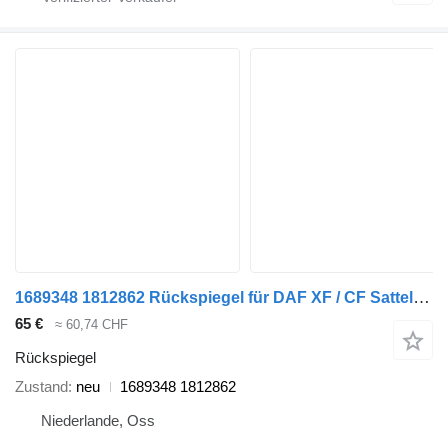
1689348 1812862 Rückspiegel für DAF XF / CF Sattelzugmaschine
65 €
≈ 60,74 CHF
Rückspiegel
Zustand
neu
1689348 1812862
Niederlande, Oss