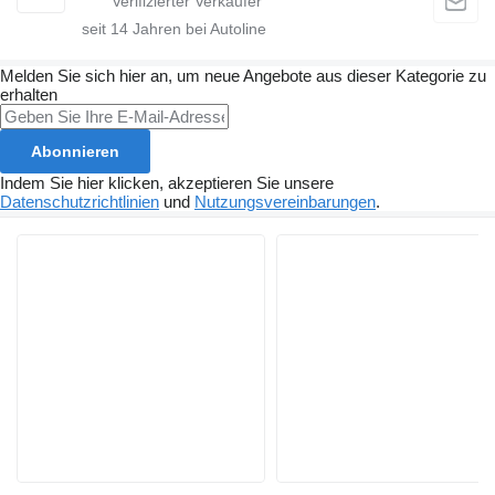
seit
14
Jahren bei Autoline
Melden Sie sich hier an, um neue Angebote aus dieser Kategorie zu
erhalten
Abonnieren
Indem Sie hier klicken, akzeptieren Sie unsere
Datenschutzrichtlinien
und
Nutzungsvereinbarungen
.