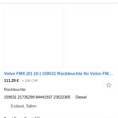
Volvo FMX (01.10-) 159531 Rückleuchte für Volvo FM7-FM12, FM, FMX (1998-2014) Sattelzugmaschine
111,29 €
≈ 104 CHF
Rückleuchte
159531 21735299 84441937 23522305
Diesel
Estland, Tallinn