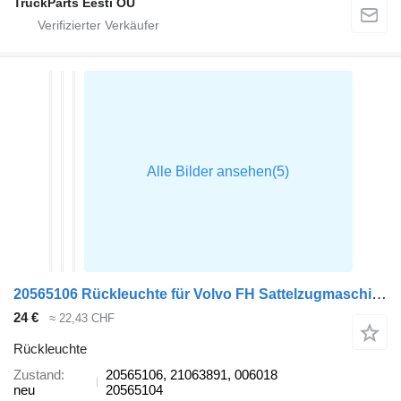
TruckParts Eesti OÜ
20565106 Rückleuchte für Volvo FH Sattelzugmaschine
24 €
≈ 22,43 CHF
Rückleuchte
Zustand
20565106, 21063891, 006018
neu
20565104