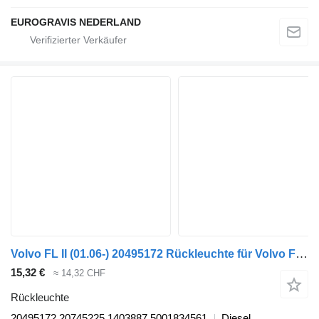
EUROGRAVIS NEDERLAND
Volvo FL II (01.06-) 20495172 Rückleuchte für Volvo FL, FE (2005-2014) Sattelzugmaschine
15,32 €
≈ 14,32 CHF
Rückleuchte
20495172 20745225 1403887 5001834561
Diesel