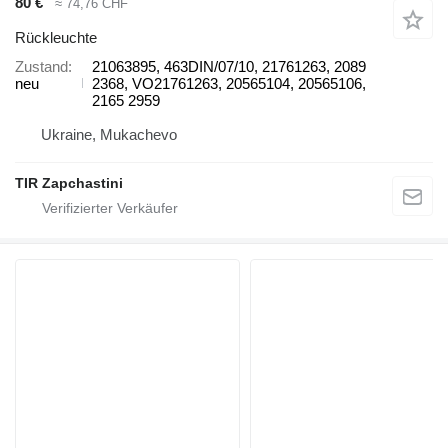
80 €
≈ 74,76 CHF
Rückleuchte
Zustand
21063895, 463DIN/07/10, 21761263, 2089
neu
2368, VO21761263, 20565104, 20565106,
2165 2959
Ukraine, Mukachevo
TIR Zapchastini