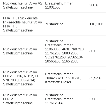
Rückleuchte für Volvo V2
Ersatzteilnummer:
300 €
Sattelzugmaschine
21001650
FH4 FH5 Rückleuchte
links/rechts neu für Volvo
Zustand: neu
116,10 €
FH4 FH5
Sattelzugmaschine
Zustand: neu,
Ersatzteilnummer:
Rückleuchte für Volvo
21063895, 463DIN/07/10,
80 €
Sattelzugmaschine
21761263, 2089 2368,
VO21761263, 20565104,
20565106, 2165 2959
Rückleuchte für Volvo
Ersatzteilnummer:
FH12, FH16, NH12, FH,
2004250450 77701270,
39,52 €
VNL780 (1993-2014)
Kraftstoff: Diesel
Sattelzugmaschine
Rückleuchte für Volvo
Zustand: neu,
FH-12
Ersatzteilnummer:
37 €
Sattelzugmaschine
21761261A