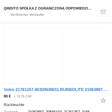
QINDITO SPÓŁKA Z OGRANICZONĄ ODPOWIEDZIALNOŚCIĄ
Volvo 21761257.463DIN/08/11.RUBBOLITE 21063887. 20565103. 21761257. 2165 Rückleuchte für Volvo Sattelzugmaschine
80 €
≈ 74,76 CHF
Rückleuchte
Zustand
21063887. 20565103. 21761257. 2165