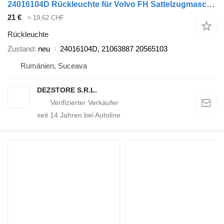
24016104D Rückleuchte für Volvo FH Sattelzugmaschine
21 €
≈ 19,62 CHF
Rückleuchte
Zustand
neu
24016104D, 21063887 20565103
Rumänien, Suceava
DEZSTORE S.R.L.
seit
14
Jahren bei Autoline