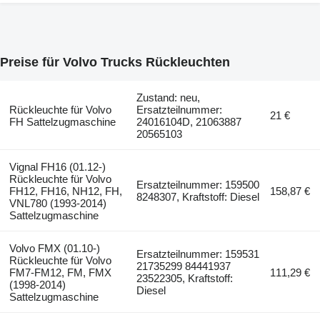
Preise für Volvo Trucks Rückleuchten
Zustand: neu,
Rückleuchte für Volvo
Ersatzteilnummer:
21 €
FH Sattelzugmaschine
24016104D, 21063887
20565103
Vignal FH16 (01.12-)
Rückleuchte für Volvo
Ersatzteilnummer: 159500
FH12, FH16, NH12, FH,
158,87 €
8248307, Kraftstoff: Diesel
VNL780 (1993-2014)
Sattelzugmaschine
Volvo FMX (01.10-)
Ersatzteilnummer: 159531
Rückleuchte für Volvo
21735299 84441937
FM7-FM12, FM, FMX
111,29 €
23522305, Kraftstoff:
(1998-2014)
Diesel
Sattelzugmaschine