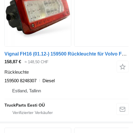
Vignal FH16 (01.12-) 159500 Rückleuchte für Volvo FH12, FH16, NH12, FH, VNL780 (1993-2014) Sattelzugmaschine
158,87 €
≈ 148,50 CHF
Rückleuchte
159500 8248307
Diesel
Estland, Tallinn
TruckParts Eesti OÜ