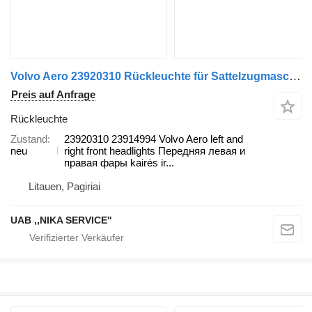
Volvo Aero 23920310 Rückleuchte für Sattelzugmaschine
Preis auf Anfrage
Rückleuchte
Zustand
23920310 23914994 Volvo Aero left and
neu
right front headlights Передняя левая и
правая фары kairės ir...
Litauen, Pagiriai
UAB ,,NIKA SERVICE''