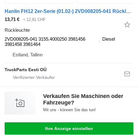
Hanlin FH12 2er-Serie (01.02-) 2VD008205-041 Rückleuchte für Volvo FH12, FH16, NH12, FH, VNL780 (1993-2014) Sattelzugmaschine
13,71 €
≈ 12,81 CHF
Rückleuchte
2VD008205-041 3155.4000250 3981456
Diesel
3981458 3981464
Estland, Tallinn
TruckParts Eesti OÜ
Verkaufen Sie Maschinen oder
Fahrzeuge?
Mit uns - können Sie das tun!
Ihre Anzeige einstellen