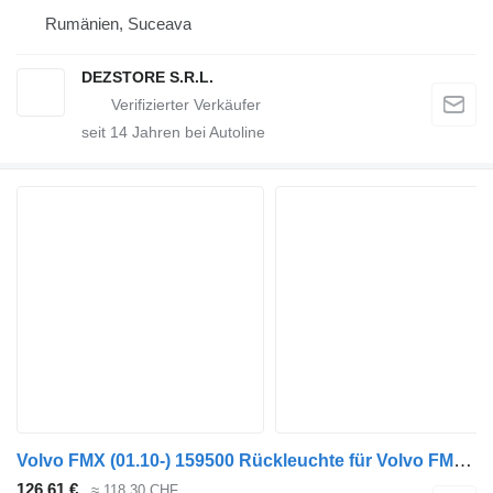
Rumänien, Suceava
DEZSTORE S.R.L.
seit
14
Jahren bei Autoline
Volvo FMX (01.10-) 159500 Rückleuchte für Volvo FM7-FM12, FM, FMX (1998-2014) Sattelzugmaschine
126,61 €
≈ 118,30 CHF