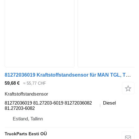
81272036019 Kraftstoffstandsensor für MAN TGL, TGM, TGS, TGX (2005-2021) Sattelzugmaschine
59,68 €
≈ 55,77 CHF
Kraftstoffstandsensor
81272036019 81.27203-6019 81272036082
Diesel
81.27203-6082
Estland, Tallinn
TruckParts Eesti OÜ