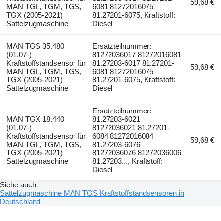
59,68 €
MAN TGL, TGM, TGS,
6081 81272016075
TGX (2005-2021)
81.27201-6075, Kraftstoff:
Sattelzugmaschine
Diesel
MAN TGS 35.480
Ersatzteilnummer:
(01.07-)
81272036017 81272016081
Kraftstoffstandsensor für
81.27203-6017 81.27201-
59,68 €
MAN TGL, TGM, TGS,
6081 81272016075
TGX (2005-2021)
81.27201-6075, Kraftstoff:
Sattelzugmaschine
Diesel
Ersatzteilnummer:
MAN TGX 18.440
81.27203-6021
(01.07-)
81272036021 81.27201-
Kraftstoffstandsensor für
6084 81272016084
59,68 €
MAN TGL, TGM, TGS,
81.27203-6076
TGX (2005-2021)
81272036076 81272036006
Sattelzugmaschine
81.27203..., Kraftstoff:
Diesel
Siehe auch
Sattelzugmaschine MAN TGS Kraftstoffstandsensoren in
Deutschland