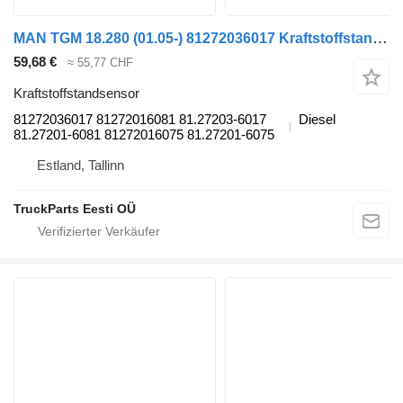
MAN TGM 18.280 (01.05-) 81272036017 Kraftstoffstandsensor für MAN TGL, TGM, TGS, TGX (2005-2021) Sattelzugmaschine
59,68 €
≈ 55,77 CHF
Kraftstoffstandsensor
81272036017 81272016081 81.27203-6017
Diesel
81.27201-6081 81272016075 81.27201-6075
Estland, Tallinn
TruckParts Eesti OÜ