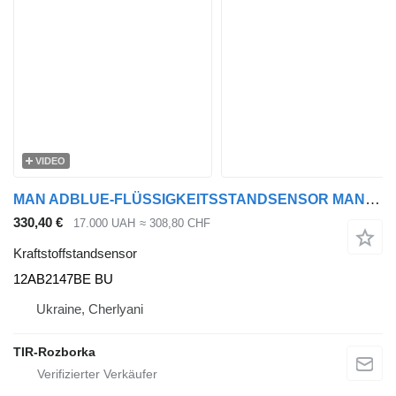
VIDEO
MAN ADBLUE-FLÜSSIGKEITSSTANDSENSOR MAN TGX/TGS 81154086040 12AB2147BE BU Kraftstoffstandsensor für MAN TGS, TGX Sattelzugmaschine
330,40 €
17.000 UAH
≈ 308,80 CHF
Kraftstoffstandsensor
12AB2147BE BU
Ukraine, Cherlyani
TIR-Rozborka