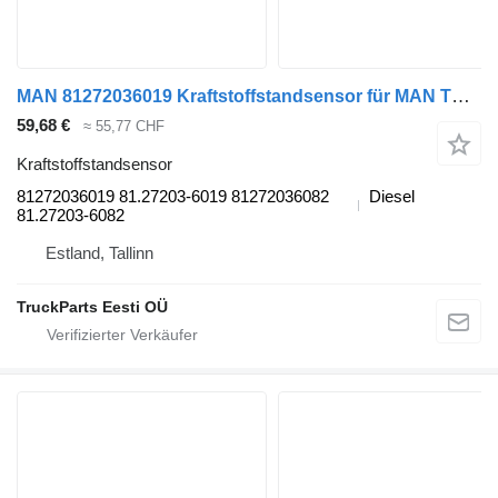
MAN 81272036019 Kraftstoffstandsensor für MAN TGL, TGM, TGS, TGX (2005-2021) Sattelzugmaschine
59,68 €
≈ 55,77 CHF
Kraftstoffstandsensor
81272036019 81.27203-6019 81272036082
Diesel
81.27203-6082
Estland, Tallinn
TruckParts Eesti OÜ