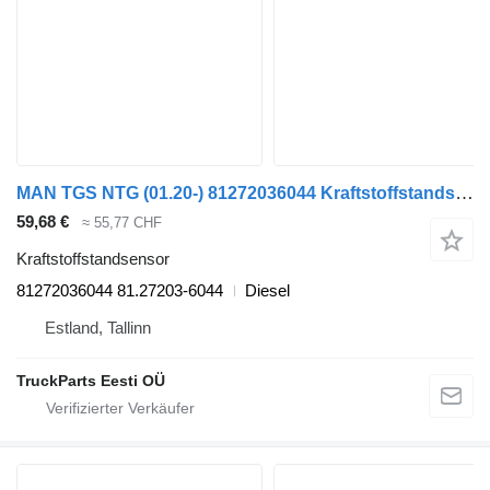
MAN TGS NTG (01.20-) 81272036044 Kraftstoffstandsensor für MAN TGS,TGX NTG (2020-) Sattelzugmaschine
59,68 €
≈ 55,77 CHF
Kraftstoffstandsensor
81272036044 81.27203-6044
Diesel
Estland, Tallinn
TruckParts Eesti OÜ