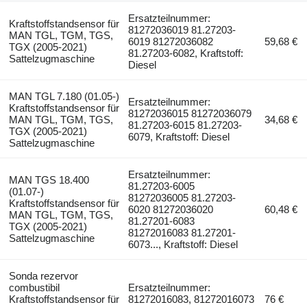
Ersatzteilnummer:
Kraftstoffstandsensor für
81272036019 81.27203-
MAN TGL, TGM, TGS,
6019 81272036082
59,68 €
TGX (2005-2021)
81.27203-6082, Kraftstoff:
Sattelzugmaschine
Diesel
MAN TGL 7.180 (01.05-)
Ersatzteilnummer:
Kraftstoffstandsensor für
81272036015 81272036079
MAN TGL, TGM, TGS,
34,68 €
81.27203-6015 81.27203-
TGX (2005-2021)
6079, Kraftstoff: Diesel
Sattelzugmaschine
Ersatzteilnummer:
MAN TGS 18.400
81.27203-6005
(01.07-)
81272036005 81.27203-
Kraftstoffstandsensor für
6020 81272036020
60,48 €
MAN TGL, TGM, TGS,
81.27201-6083
TGX (2005-2021)
81272016083 81.27201-
Sattelzugmaschine
6073..., Kraftstoff: Diesel
Sonda rezervor
combustibil
Ersatzteilnummer:
Kraftstoffstandsensor für
81272016083, 81272016073
76 €