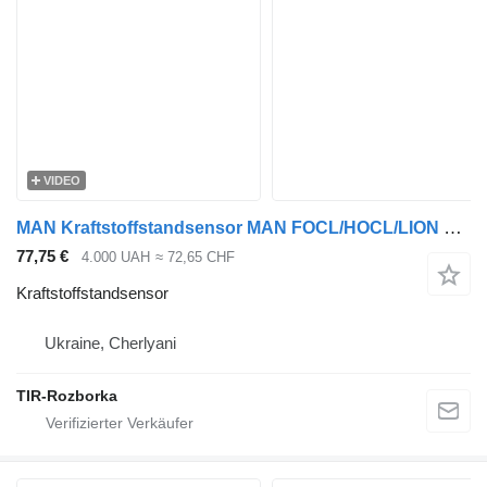
VIDEO
MAN Kraftstoffstandsensor MAN FOCL/HOCL/LION S CITY/SÜ/TGA/TGL/TGM/TGS für MAN HOCL, FOCL, TGA, TGL, TGS, TGX Sattelzugmaschine
77,75 €
4.000 UAH
≈ 72,65 CHF
Kraftstoffstandsensor
Ukraine, Cherlyani
TIR-Rozborka