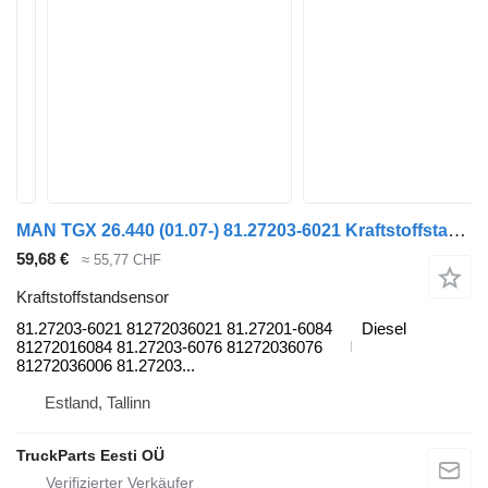
MAN TGX 26.440 (01.07-) 81.27203-6021 Kraftstoffstandsensor für MAN TGL, TGM, TGS, TGX (2005-2021) Sattelzugmaschine
59,68 €
≈ 55,77 CHF
Kraftstoffstandsensor
81.27203-6021 81272036021 81.27201-6084
Diesel
81272016084 81.27203-6076 81272036076
81272036006 81.27203...
Estland, Tallinn
TruckParts Eesti OÜ