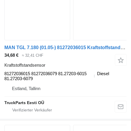
MAN TGL 7.180 (01.05-) 81272036015 Kraftstoffstandsensor für MAN TGL, TGM, TGS, TGX (2005-2021) Sattelzugmaschine
34,68 €
≈ 32,41 CHF
Kraftstoffstandsensor
81272036015 81272036079 81.27203-6015
Diesel
81.27203-6079
Estland, Tallinn
TruckParts Eesti OÜ