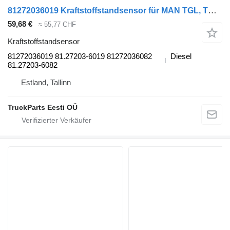
81272036019 Kraftstoffstandsensor für MAN TGL, TGM, TGS, TGX (2005-2021) Sattelzugmaschine
59,68 €
≈ 55,77 CHF
Kraftstoffstandsensor
81272036019 81.27203-6019 81272036082
Diesel
81.27203-6082
Estland, Tallinn
TruckParts Eesti OÜ