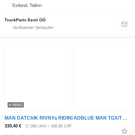
Estland, Tallinn
TruckParts Eesti OÜ
VIDEO
MAN DATChIK RIVNYa RIDINI ADBLUE MAN TGX/TGS 81154086042 12AB2144BE BU Kraftstoffstandsensor für MAN TGS, TGX Sattelzugmaschine
330,40 €
17.000 UAH
≈ 308,80 CHF