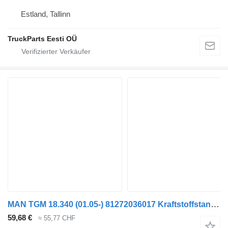
Estland, Tallinn
TruckParts Eesti OÜ
MAN TGM 18.340 (01.05-) 81272036017 Kraftstoffstandsensor für MAN TGL, TGM, TGS, TGX (2005-2021) Sattelzugmaschine
59,68 €
≈ 55,77 CHF