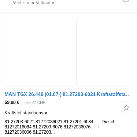
MAN TGX 26.440 (01.07-) 81.27203-6021 Kraftstoffstandsensor für MAN TGL, TGM, TGS, TGX (2005-2021) Sattelzugmaschine
59,68 €
≈ 55,77 CHF
Kraftstoffstandsensor
81.27203-6021 81272036021 81.27201-6084
Diesel
81272016084 81.27203-6076 81272036076
81272036006 81.27203...