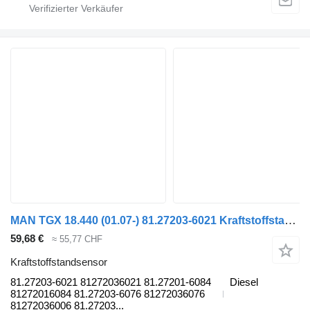
MAN TGX 18.440 (01.07-) 81.27203-6021 Kraftstoffstandsensor für MAN TGL, TGM, TGS, TGX (2005-2021) Sattelzugmaschine
59,68 €
≈ 55,77 CHF
Kraftstoffstandsensor
81.27203-6021 81272036021 81.27201-6084
Diesel
81272016084 81.27203-6076 81272036076
81272036006 81.27203...