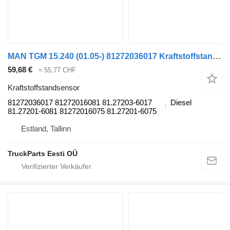
MAN TGM 15.240 (01.05-) 81272036017 Kraftstoffstandsensor für MAN TGL, TGM, TGS, TGX (2005-2021) Sattelzugmaschine
59,68 €
≈ 55,77 CHF
Kraftstoffstandsensor
81272036017 81272016081 81.27203-6017
Diesel
81.27201-6081 81272016075 81.27201-6075
Estland, Tallinn
TruckParts Eesti OÜ