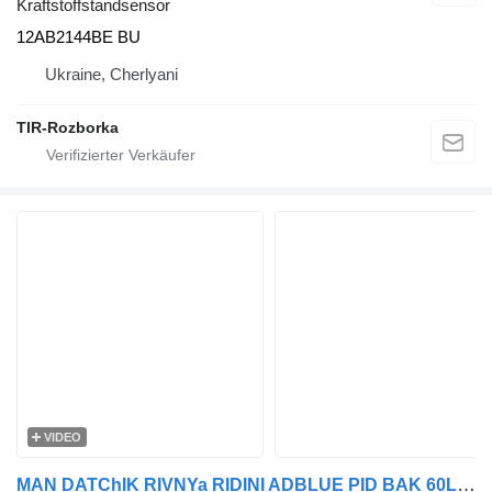
Kraftstoffstandsensor
12AB2144BE BU
Ukraine, Cherlyani
TIR-Rozborka
VIDEO
MAN DATChIK RIVNYa RIDINI ADBLUE PID BAK 60L MAN EURO 6 81154086095 12AB2132BE BU Kraftstoffstandsensor für MAN TGS, TGX Sattelzugmaschine