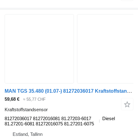
MAN TGS 35.480 (01.07-) 81272036017 Kraftstoffstandsensor für MAN TGL, TGM, TGS, TGX (2005-2021) Sattelzugmaschine
59,68 €
≈ 55,77 CHF
Kraftstoffstandsensor
81272036017 81272016081 81.27203-6017
Diesel
81.27201-6081 81272016075 81.27201-6075
Estland, Tallinn