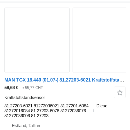
MAN TGX 18.440 (01.07-) 81.27203-6021 Kraftstoffstandsensor für MAN TGL, TGM, TGS, TGX (2005-2021) Sattelzugmaschine
59,68 €
≈ 55,77 CHF
Kraftstoffstandsensor
81.27203-6021 81272036021 81.27201-6084
Diesel
81272016084 81.27203-6076 81272036076
81272036006 81.27203...
Estland, Tallinn