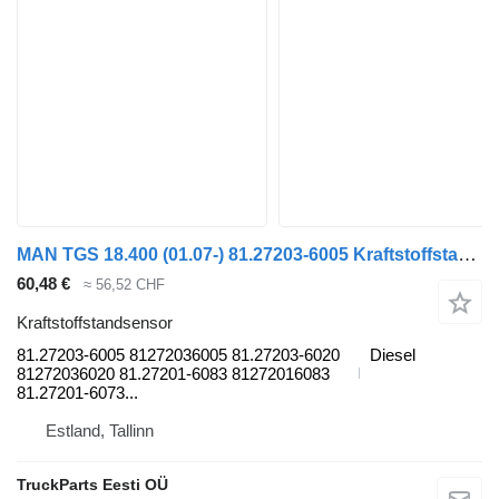
MAN TGS 18.400 (01.07-) 81.27203-6005 Kraftstoffstandsensor für MAN TGL, TGM, TGS, TGX (2005-2021) Sattelzugmaschine
60,48 €
≈ 56,52 CHF
Kraftstoffstandsensor
81.27203-6005 81272036005 81.27203-6020
Diesel
81272036020 81.27201-6083 81272016083
81.27201-6073...
Estland, Tallinn
TruckParts Eesti OÜ