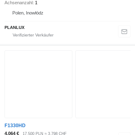
Achsenanzahl
1
Polen, Inowłódz
PLANLUX
F1330HD
4.064 €
17.500 PLN
≈ 3.798 CHF