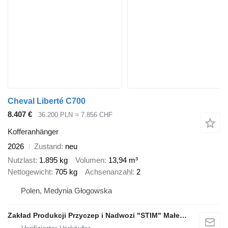
Cheval Liberté C700
8.407 €
36.200 PLN
≈ 7.856 CHF
Kofferanhänger
2026
Zustand
neu
Nutzlast
1.895 kg
Volumen
13,94 m³
Nettogewicht
705 kg
Achsenanzahl
2
Polen, Medynia Głogowska
Zakład Produkcji Przyczep i Nadwozi "STIM" Małecki s.j.