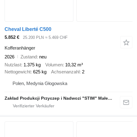
Cheval Liberté C500
5.852 €
25.200 PLN
≈ 5.469 CHF
Kofferanhänger
2026
Zustand
neu
Nutzlast
1.375 kg
Volumen
10,32 m³
Nettogewicht
625 kg
Achsenanzahl
2
Polen, Medynia Głogowska
Zakład Produkcji Przyczep i Nadwozi "STIM" Małecki s.j.