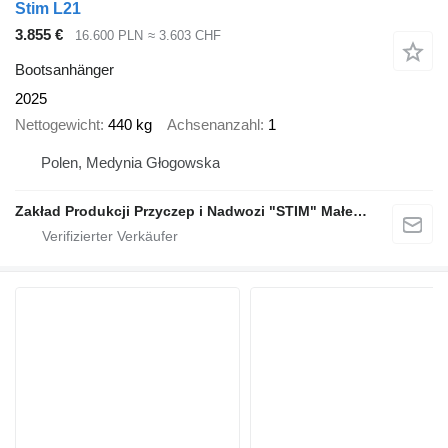
Stim L21
3.855 €
16.600 PLN
≈ 3.603 CHF
Bootsanhänger
2025
Nettogewicht
440 kg
Achsenanzahl
1
Polen, Medynia Głogowska
Zakład Produkcji Przyczep i Nadwozi "STIM" Małecki s.j.