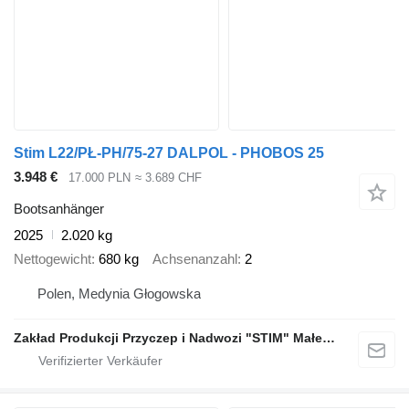
Stim L22/PŁ-PH/75-27 DALPOL - PHOBOS 25
3.948 €
17.000 PLN
≈ 3.689 CHF
Bootsanhänger
2025
2.020 kg
Nettogewicht
680 kg
Achsenanzahl
2
Polen, Medynia Głogowska
Zakład Produkcji Przyczep i Nadwozi "STIM" Małecki s.j.