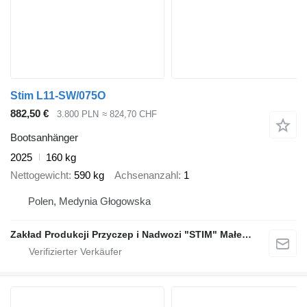
Stim L11-SW/075O
882,50 €
3.800 PLN
≈ 824,70 CHF
Bootsanhänger
2025
160 kg
Nettogewicht
590 kg
Achsenanzahl
1
Polen, Medynia Głogowska
Zakład Produkcji Przyczep i Nadwozi "STIM" Małecki s.j.