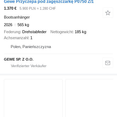
Gewe Przyczepa pod zagęszczarkę P0750 Z/1
1.370 €
5.900 PLN
≈ 1.280 CHF
Bootsanhänger
2026
565 kg
Federung
Drehstabfeder
Nettogewicht
185 kg
Achsenanzahl
1
Polen, Panieńszczyzna
GEWE SP. Z O.O.