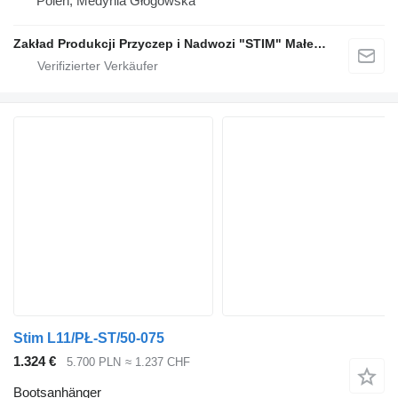
Polen, Medynia Głogowska
Zakład Produkcji Przyczep i Nadwozi "STIM" Małecki s.j.
Stim L11/PŁ-ST/50-075
1.324 €
5.700 PLN
≈ 1.237 CHF
Bootsanhänger