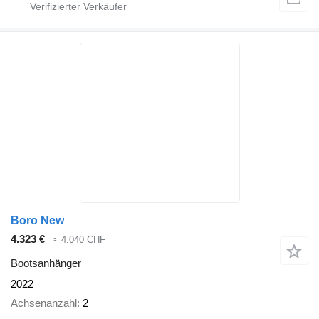
Boro New
4.323 €
≈ 4.040 CHF
Bootsanhänger
2022
Achsenanzahl
2