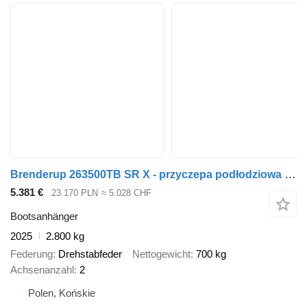
Brenderup 263500TB SR X - przyczepa podłodziowa pod jacht 8m | felgi ALU
5.381 €
23.170 PLN
≈ 5.028 CHF
Bootsanhänger
2025
2.800 kg
Federung
Drehstabfeder
Nettogewicht
700 kg
Achsenanzahl
2
Polen, Końskie