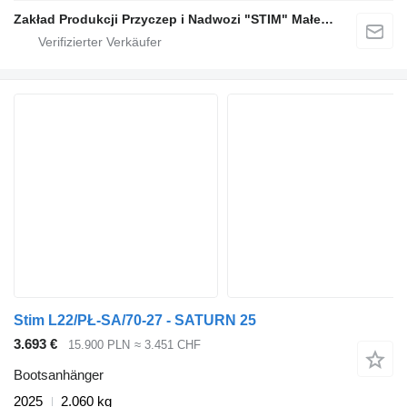
Zakład Produkcji Przyczep i Nadwozi "STIM" Małecki s.j.
Stim L22/PŁ-SA/70-27 - SATURN 25
3.693 €
15.900 PLN
≈ 3.451 CHF
Bootsanhänger
2025
2.060 kg