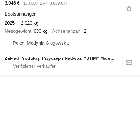
3.948 €
17.000 PLN
≈ 3.689 CHF
Bootsanhänger
2025
2.020 kg
Nettogewicht
680 kg
Achsenanzahl
2
Polen, Medynia Głogowska
Zakład Produkcji Przyczep i Nadwozi "STIM" Małecki s.j.