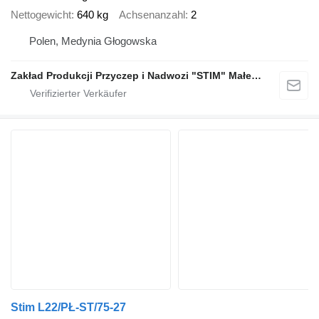
Nettogewicht
640 kg
Achsenanzahl
2
Polen, Medynia Głogowska
Zakład Produkcji Przyczep i Nadwozi "STIM" Małecki s.j.
Stim L22/PŁ-ST/75-27