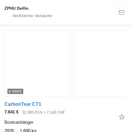
ZPHU Delfin
VIDEO
CarbonTear CT1
7.641 €
32.900 PLN
≈ 7.140 CHF
Bootsanhänger
2026
1.600 kg