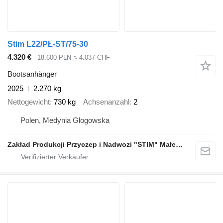
Stim L22/PŁ-ST/75-30
4.320 €
18.600 PLN
≈ 4.037 CHF
Bootsanhänger
2025
2.270 kg
Nettogewicht
730 kg
Achsenanzahl
2
Polen, Medynia Głogowska
Zakład Produkcji Przyczep i Nadwozi "STIM" Małecki s.j.