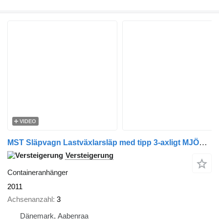
VIDEO
MST Släpvagn Lastväxlarsläp med tipp 3-axligt MJÖLBYSLÄPET MST
Versteigerung
Containeranhänger
2011
Achsenanzahl
3
Dänemark, Aabenraa