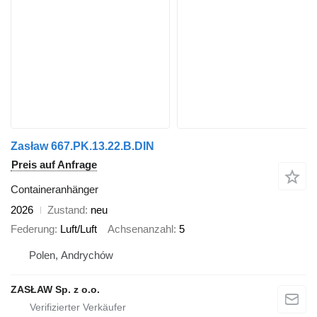
Zasław 667.PK.13.22.B.DIN
Preis auf Anfrage
Containeranhänger
2026
Zustand
neu
Federung
Luft/Luft
Achsenanzahl
5
Polen, Andrychów
ZASŁAW Sp. z o.o.