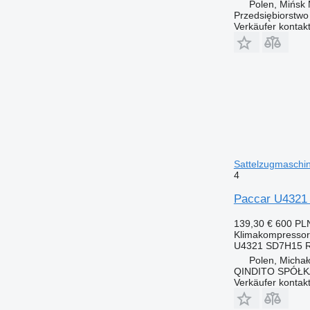
Polen, Mińsk
Przedsiębiorstw
Verkäufer kontak
Sattelzugmaschi
4
Paccar U4321 
139,30 €
600 PL
Klimakompressor
U4321 SD7H15 
Polen, Micha
QINDITO SPÓŁ
Verkäufer kontak