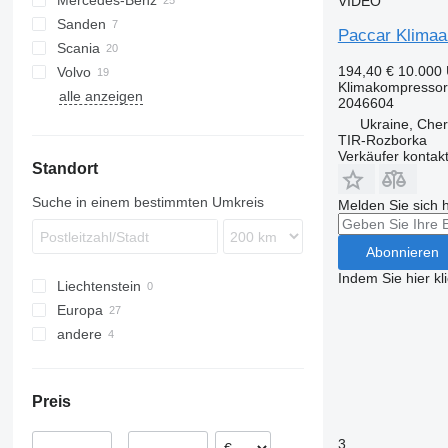
Mercedes-Benz
LF
Trakker
Lion's series
CF 85
VIDEO
Sanden
XF
TGA
Actros
Kerax
Paccar Klima
Scania
XG
TGL
Antos
Midlum
XF 95
194,40 €
10.000
Volvo
TGM
Arocs
Premium
P-series
XF 105
XG+
Klimakompressor
alle anzeigen
TGS
Atego
R-series
FH
XF 106
XG 480
XF 105 460
2046604
TGX
T-series
FL
XF 460
XG 480 FT
Ukraine, Cher
TIR-Rozborka
FMX
Verkäufer kontak
Standort
VNL
Suche in einem bestimmten Umkreis
Melden Sie sich 
Abonnieren
Indem Sie hier kl
Liechtenstein
Europa
andere
Polen
Rumänien
Ukraine
Estland
Preis
Niederlande
Litauen
3