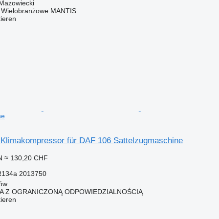
 Mazowiecki
o Wielobranżowe MANTIS
tieren
ne
Klimakompressor für DAF 106 Sattelzugmaschine
N
≈ 130,20 CHF
R134a 2013750
łów
KA Z OGRANICZONĄ ODPOWIEDZIALNOŚCIĄ
tieren