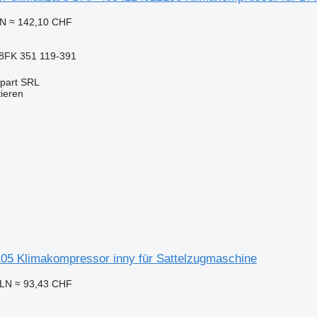
ON
≈ 142,10 CHF
8FK 351 119-391
art SRL
tieren
5 Klimakompressor inny für Sattelzugmaschine
PLN
≈ 93,43 CHF