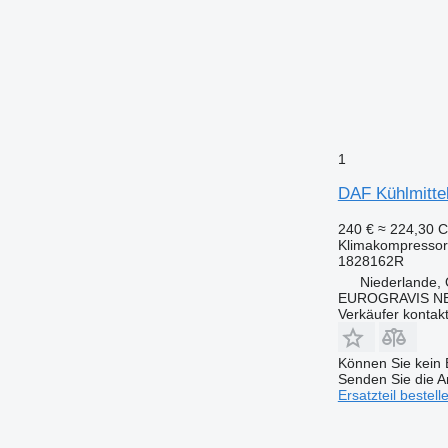
1
DAF Kühlmitte
240 €
≈ 224,30 
Klimakompressor
1828162R
Niederlande,
EUROGRAVIS N
Verkäufer kontak
Können Sie kein E
Senden Sie die An
Ersatzteil bestell