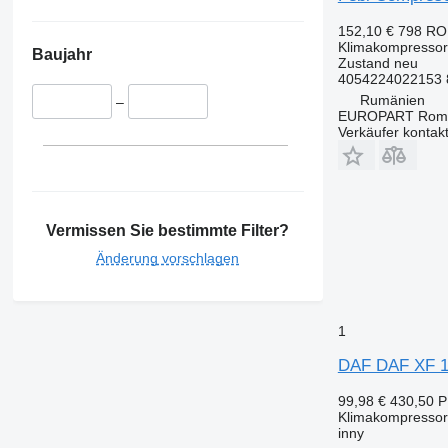
152,10 €
798 R
Klimakompressor
Baujahr
Zustand
neu
4054224022153 
Rumänien
–
EUROPART Romp
Verkäufer kontak
Vermissen Sie bestimmte Filter?
Änderung vorschlagen
1
DAF DAF XF 10
99,98 €
430,50 
Klimakompressor
inny