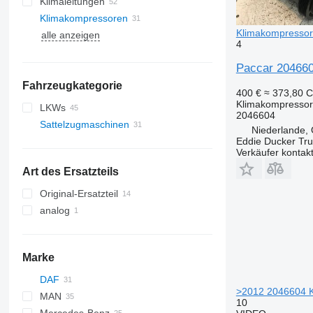
Klimaleitungen
Klimakompressoren
Klimakompressor
alle anzeigen
4
Paccar 204660
Fahrzeugkategorie
400 €
≈ 373,80 
Klimakompressor
LKWs
2046604
Sattelzugmaschinen
Niederlande, 
Eddie Ducker Truc
Verkäufer kontak
Art des Ersatzteils
Original-Ersatzteil
analog
Marke
DAF
>2012 2046604 K
MAN
CF
Stralis
10