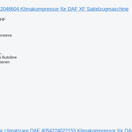
2046604 Klimakompressor für DAF XF Sattelzugmaschine
CHF
uceava
L.
 Autoline
tieren
r climatizare DAF 4054224022153 Klimakompressor für DA