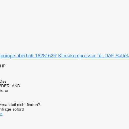
lpumpe überholt 1828162R Klimakompressor für DAF Satte
CHF
 Oss
EDERLAND
tieren
rsatzteil nicht finden?
frage sofort!
en