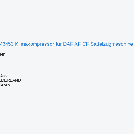
43453 Klimakompressor für DAF XF CF Sattelzugmaschine
CHF
 Oss
EDERLAND
tieren