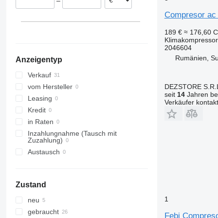
–
Portugal
Compresor ac 
189 €
≈ 176,60 
Klimakompressor
2046604
Rumänien, S
Anzeigentyp
Verkauf
DEZSTORE S.R.
vom Hersteller
seit
14
Jahren bei
Leasing
Verkäufer kontak
Kredit
in Raten
Inzahlungnahme (Tausch mit
Zuzahlung)
Austausch
Zustand
1
neu
gebraucht
Febi Compreso