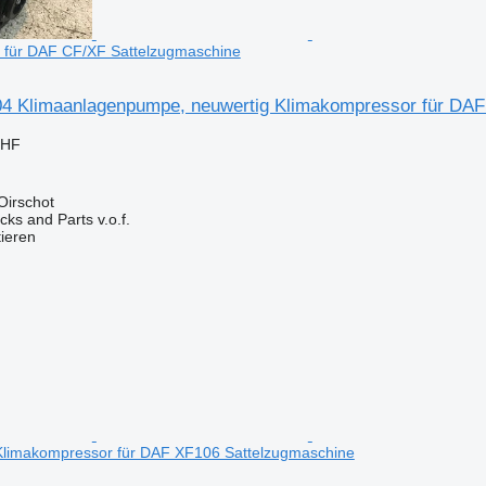
 für DAF CF/XF Sattelzugmaschine
4 Klimaanlagenpumpe, neuwertig Klimakompressor für DAF
CHF
Oirschot
ks and Parts v.o.f.
tieren
limakompressor für DAF XF106 Sattelzugmaschine