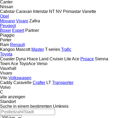
Canter
Nissan
Cabstar
Caravan
Interstar
NT
NV
Primastar
Vanette
Opel
Movano
Vivaro
Zafira
Peugeot
Boxer
Expert
Partner
Piaggio
Porter
Ram
Renault
Kangoo
Mascott
Master
T-series
Trafic
Toyota
Coaster
Dyna
Hiace
Land Cruiser
Lite Ace
Proace
Sienna
Town Ace
ToyoAce
Verso
Vauxhall
Vivaro
Vito
Volkswagen
Caddy
Caravelle
Crafter
LT
Transporter
Volvo
C
alle anzeigen
Standort
Suche in einem bestimmten Umkreis