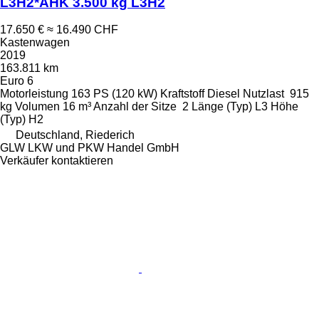
L3H2*AHK 3.500 kg L3H2
17.650 €
≈ 16.490 CHF
Kastenwagen
2019
163.811 km
Euro 6
Motorleistung
163 PS (120 kW)
Kraftstoff
Diesel
Nutzlast
915
kg
Volumen
16 m³
Anzahl der Sitze
2
Länge (Typ)
L3
Höhe
(Typ)
H2
Deutschland, Riederich
GLW LKW und PKW Handel GmbH
Verkäufer kontaktieren