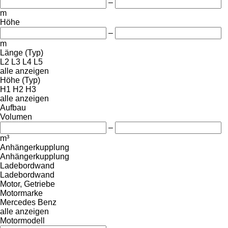
–
m
Höhe
–
m
Länge (Typ)
L2
L3
L4
L5
alle anzeigen
Höhe (Typ)
H1
H2
H3
alle anzeigen
Aufbau
Volumen
–
m³
Anhängerkupplung
Anhängerkupplung
Ladebordwand
Ladebordwand
Motor, Getriebe
Motormarke
Mercedes Benz
alle anzeigen
Motormodell