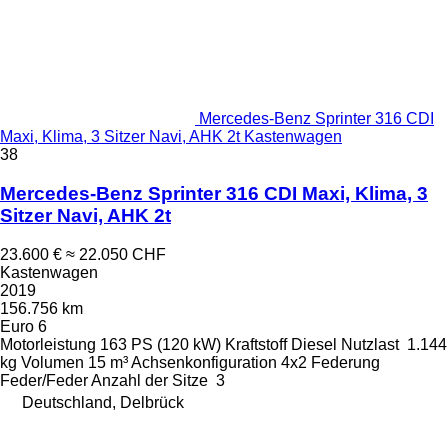
Mercedes-Benz Sprinter 316 CDI
Maxi, Klima, 3 Sitzer Navi, AHK 2t Kastenwagen
38
Mercedes-Benz Sprinter 316 CDI Maxi, Klima, 3
Sitzer Navi, AHK 2t
23.600 €
≈ 22.050 CHF
Kastenwagen
2019
156.756 km
Euro 6
Motorleistung
163 PS (120 kW)
Kraftstoff
Diesel
Nutzlast
1.144
kg
Volumen
15 m³
Achsenkonfiguration
4x2
Federung
Feder/Feder
Anzahl der Sitze
3
Deutschland, Delbrück