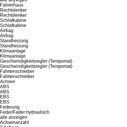
Fahrerhaus
Rechtslenker
Rechtslenker
Schlafkabine
Schlafkabine
Airbag
Airbag
Standheizung
Standheizung
Klimaanlage
Klimaanlage
Geschwindigkeitsregler (Tempomat)
Geschwindigkeitsregler (Tempomat)
Fahrtenschreiber
Fahrtenschreiber
Achsen
ABS
ABS
EBS
EBS
Federung
Feder/Feder
hydraulisch
alle anzeigen
Achsenanzahl