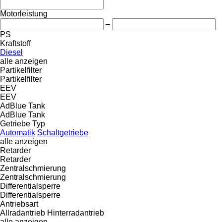
Motorleistung
–
PS
Kraftstoff
Diesel
alle anzeigen
Partikelfilter
Partikelfilter
EEV
EEV
AdBlue Tank
AdBlue Tank
Getriebe Typ
Automatik
Schaltgetriebe
alle anzeigen
Retarder
Retarder
Zentralschmierung
Zentralschmierung
Differentialsperre
Differentialsperre
Antriebsart
Allradantrieb
Hinterradantrieb
alle anzeigen