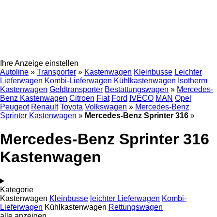
Ihre Anzeige einstellen
Autoline
»
Transporter
»
Kastenwagen
Kleinbusse
Leichter
Lieferwagen
Kombi-Lieferwagen
Kühlkastenwagen
Isotherm
Kastenwagen
Geldtransporter
Bestattungswagen
»
Mercedes-
Benz Kastenwagen
Citroen
Fiat
Ford
IVECO
MAN
Opel
Peugeot
Renault
Toyota
Volkswagen
»
Mercedes-Benz
Sprinter Kastenwagen
»
Mercedes-Benz Sprinter 316
»
Mercedes-Benz Sprinter 316
Kastenwagen
Kategorie
Kastenwagen
Kleinbusse
leichter Lieferwagen
Kombi-
Lieferwagen
Kühlkastenwagen
Rettungswagen
alle anzeigen