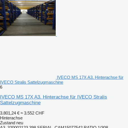
IVECO MS 17X A3. Hinterachse für
IVECO Stralis Sattelzugmaschine
6
IVECO MS 17X A3. Hinterachse für IVECO Stralis
Sattelzugmaschine
3.801,24 €
≈ 3.552 CHF
Hinterachse
Zustand
neu
A3. 320002123 398 SERIAL. CAM15077542 RATIO 1/308