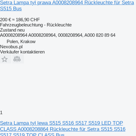
Setra Lampa tył prawa A0008208964 Rückleuchte für Setra
S515 Bus
200 €
≈ 186,90 CHF
Fahrzeugbeleuchtung - Rückleuchte
Zustand
neu
A0008208964 A0008208964, 0008208964, A000 820 89 64
Polen, Krakow
Nexobus.pl
Verkäufer kontaktieren
1
Setra Lampa tył lewa S515 S516 S517 S519 LED TOP
CLASS A0008208864 Rückleuchte für Setra S515 S516
S517 S519 TOP CLASS Bus