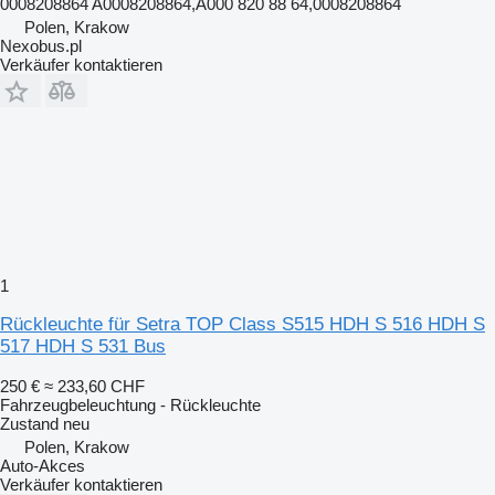
0008208864 A0008208864,A000 820 88 64,0008208864
Polen, Krakow
Nexobus.pl
Verkäufer kontaktieren
1
Rückleuchte für Setra TOP Class S515 HDH S 516 HDH S
517 HDH S 531 Bus
250 €
≈ 233,60 CHF
Fahrzeugbeleuchtung - Rückleuchte
Zustand
neu
Polen, Krakow
Auto-Akces
Verkäufer kontaktieren