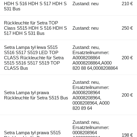
HDH S 516 HDH S 517 HDH S
Zustand: neu
210 €
531 Bus
Rückleuchte für Setra TOP
Class S515 HDH S 516 HDH S
Zustand: neu
250 €
517 HDH S 531 Bus
Setra Lampa tył lewa S515
Zustand: neu,
S516 S517 S519 LED TOP
Ersatzteilnummer:
CLASS Rückleuchte für Setra
A0008208864
200 €
S515 S516 S517 S519 TOP
A0008208864,A000
CLASS Bus
820 88 64,0008208864
Zustand: neu,
Ersatzteilnummer:
Setra Lampa tył prawa
A0008208964
200 €
Rückleuchte für Setra S515 Bus
A0008208964,
0008208964, A000
820 89 64
Zustand: neu,
Ersatzteilnummer:
Setra Lampa tył prawa S515
0008208964
198 €