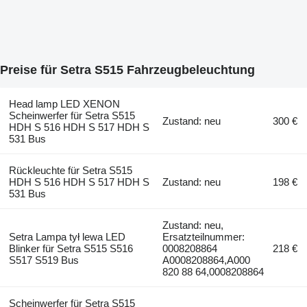
Preise für Setra S515 Fahrzeugbeleuchtung
Head lamp LED XENON
Scheinwerfer für Setra S515
Zustand: neu
300 €
HDH S 516 HDH S 517 HDH S
531 Bus
Rückleuchte für Setra S515
HDH S 516 HDH S 517 HDH S
Zustand: neu
198 €
531 Bus
Zustand: neu,
Setra Lampa tył lewa LED
Ersatzteilnummer:
Blinker für Setra S515 S516
0008208864
218 €
S517 S519 Bus
A0008208864,A000
820 88 64,0008208864
Scheinwerfer für Setra S515