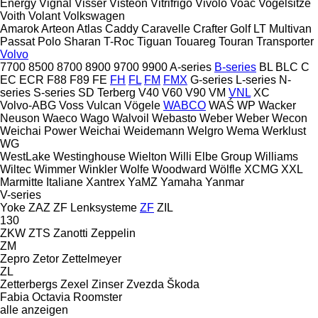
Energy
Vignal
Visser
Visteon
Vitrifrigo
Vivolo
Voac
Vogelsitze
Voith
Volant
Volkswagen
Amarok
Arteon
Atlas
Caddy
Caravelle
Crafter
Golf
LT
Multivan
Passat
Polo
Sharan
T-Roc
Tiguan
Touareg
Touran
Transporter
Volvo
7700
8500
8700
8900
9700
9900
A-series
B-series
BL
BLC
C
EC
ECR
F88
F89
FE
FH
FL
FM
FMX
G-series
L-series
N-
series
S-series
SD
Terberg
V40
V60
V90
VM
VNL
XC
Volvo-ABG
Voss
Vulcan
Vögele
WABCO
WAŚ
WP
Wacker
Neuson
Waeco
Wago
Walvoil
Webasto
Weber
Weber
Wecon
Weichai Power
Weichai
Weidemann
Welgro
Wema
Werklust
WG
WestLake
Westinghouse
Wielton
Willi Elbe Group
Williams
Wiltec
Wimmer
Winkler
Wolfe
Woodward
Wölfle
XCMG
XXL
Marmitte Italiane
Xantrex
YaMZ
Yamaha
Yanmar
V-series
Yoke
ZAZ
ZF Lenksysteme
ZF
ZIL
130
ZKW
ZTS
Zanotti
Zeppelin
ZM
Zepro
Zetor
Zettelmeyer
ZL
Zetterbergs
Zexel
Zinser
Zvezda
Škoda
Fabia
Octavia
Roomster
alle anzeigen