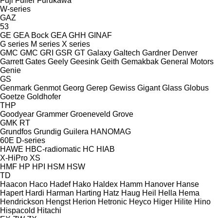
Fuji
Fuller
Furukawa
W-series
GAZ
53
GE
GEA Bock
GEA
GHH
GINAF
G series
M series
X series
GMC
GMC
GRI
GSR
GT
Galaxy
Galtech
Gardner Denver
Garrett
Gates
Geely
Geesink
Geith
Gemakbak
General Motors
Genie
GS
Genmark
Genmot
Georg
Gerep
Gewiss
Gigant
Glass
Globus
Goetze
Goldhofer
THP
Goodyear
Grammer
Groeneveld
Grove
GMK
RT
Grundfos
Grundig
Guilera
HANOMAG
60E
D-series
HAWE
HBC-radiomatic
HC
HIAB
X-HiPro
XS
HMF
HP
HPI
HSM
HSW
TD
Haacon
Haco
Hadef
Hako
Haldex
Hamm
Hanover
Hanse
Hapert
Hardi
Harman
Harting
Hatz
Haug
Heil
Hella
Hema
Hendrickson
Hengst
Herion
Hetronic
Heyco
Higer
Hilite
Hino
Hispacold
Hitachi