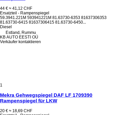
44 €
≈ 41,12 CHF
Ersatzteil - Rampenspiegel
59.3941.221M 593941221M 81.63730-6353 81637306353
81.63730-6415 81637306415 81.63730-6450...
Diesel
Estland, Rummu
KB AUTO EESTI OÜ
Verkäufer kontaktieren
1
Mekra Gehwegspiegel DAF LF 1709390
Rampenspiegel für LKW
20 €
≈ 18,69 CHF