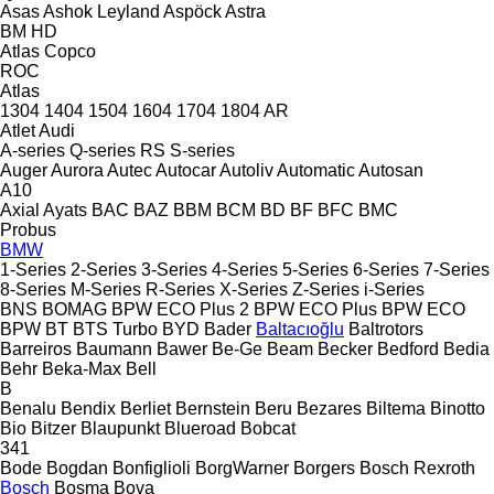
Asas
Ashok Leyland
Aspöck
Astra
BM
HD
Atlas Copco
ROC
Atlas
1304
1404
1504
1604
1704
1804
AR
Atlet
Audi
A-series
Q-series
RS
S-series
Auger
Aurora
Autec
Autocar
Autoliv
Automatic
Autosan
A10
Axial
Ayats
BAC
BAZ
BBM
BCM
BD
BF
BFC
BMC
Probus
BMW
1-Series
2-Series
3-Series
4-Series
5-Series
6-Series
7-Series
8-Series
M-Series
R-Series
X-Series
Z-Series
i-Series
BNS
BOMAG
BPW ECO Plus 2
BPW ECO Plus
BPW ECO
BPW
BT
BTS Turbo
BYD
Bader
Baltacıoğlu
Baltrotors
Barreiros
Baumann
Bawer
Be-Ge
Beam
Becker
Bedford
Bedia
Behr
Beka-Max
Bell
B
Benalu
Bendix
Berliet
Bernstein
Beru
Bezares
Biltema
Binotto
Bio
Bitzer
Blaupunkt
Blueroad
Bobcat
341
Bode
Bogdan
Bonfiglioli
BorgWarner
Borgers
Bosch Rexroth
Bosch
Bosma
Bova