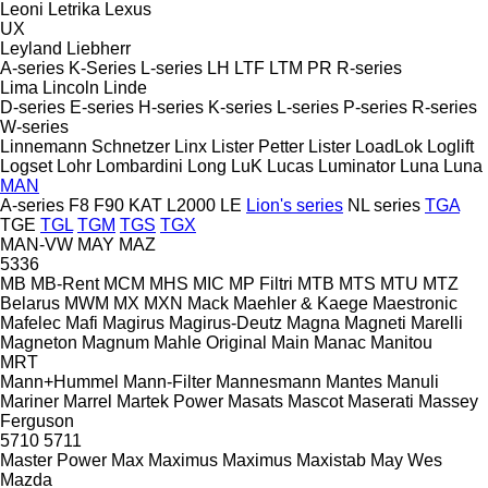
Leoni
Letrika
Lexus
UX
Leyland
Liebherr
A-series
K-Series
L-series
LH
LTF
LTM
PR
R-series
Lima
Lincoln
Linde
D-series
E-series
H-series
K-series
L-series
P-series
R-series
W-series
Linnemann Schnetzer
Linx
Lister Petter
Lister
LoadLok
Loglift
Logset
Lohr
Lombardini
Long
LuK
Lucas
Luminator
Luna
Luna
MAN
A-series
F8
F90
KAT
L2000
LE
Lion's series
NL series
TGA
TGE
TGL
TGM
TGS
TGX
MAN-VW
MAY
MAZ
5336
MB
MB-Rent
MCM
MHS
MIC
MP Filtri
MTB
MTS
MTU
MTZ
Belarus
MWM
MX
MXN
Mack
Maehler & Kaege
Maestronic
Mafelec
Mafi
Magirus
Magirus-Deutz
Magna
Magneti Marelli
Magneton
Magnum
Mahle Original
Main
Manac
Manitou
MRT
Mann+Hummel
Mann-Filter
Mannesmann
Mantes
Manuli
Mariner
Marrel
Martek Power
Masats
Mascot
Maserati
Massey
Ferguson
5710
5711
Master Power
Max
Maximus
Maximus
Maxistab
May Wes
Mazda