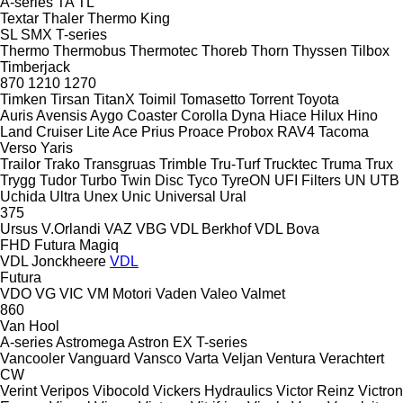
A-series
TA
TL
Textar
Thaler
Thermo King
SL
SMX
T-series
Thermo
Thermobus
Thermotec
Thoreb
Thorn
Thyssen
Tilbox
Timberjack
870
1210
1270
Timken
Tirsan
TitanX
Toimil
Tomasetto
Torrent
Toyota
Auris
Avensis
Aygo
Coaster
Corolla
Dyna
Hiace
Hilux
Hino
Land Cruiser
Lite Ace
Prius
Proace
Probox
RAV4
Tacoma
Verso
Yaris
Trailor
Trako
Transgruas
Trimble
Tru-Turf
Trucktec
Truma
Trux
Trygg
Tudor
Turbo
Twin Disc
Tyco
TyreON
UFI Filters
UN
UTB
Uchida
Ultra
Unex
Unic
Universal
Ural
375
Ursus
V.Orlandi
VAZ
VBG
VDL Berkhof
VDL Bova
FHD
Futura
Magiq
VDL Jonckheere
VDL
Futura
VDO
VG
VIC
VM Motori
Vaden
Valeo
Valmet
860
Van Hool
A-series
Astromega
Astron
EX
T-series
Vancooler
Vanguard
Vansco
Varta
Veljan
Ventura
Verachtert
CW
Verint
Veripos
Vibocold
Vickers Hydraulics
Victor Reinz
Victron