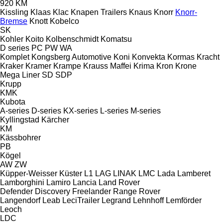
920
KM
Kissling
Klaas
Klac
Knapen Trailers
Knaus
Knorr
Knorr-
Bremse
Knott
Kobelco
SK
Kohler
Koito
Kolbenschmidt
Komatsu
D series
PC
PW
WA
Komplet
Kongsberg Automotive
Koni
Konvekta
Kormas
Kracht
Kraker
Kramer
Krampe
Krauss Maffei
Krima
Kron
Krone
Mega Liner
SD
SDP
Krupp
KMK
Kubota
A-series
D-series
KX-series
L-series
M-series
Kyllingstad
Kärcher
KM
Kässbohrer
PB
Kögel
AW
ZW
Küpper-Weisser
Küster
L1
LAG
LINAK
LMC
Lada
Lamberet
Lamborghini
Lamiro
Lancia
Land Rover
Defender
Discovery
Freelander
Range Rover
Langendorf
Leab
LeciTrailer
Legrand
Lehnhoff
Lemförder
Leoch
LDC