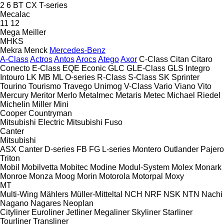
2
6
BT
CX
T-series
Mecalac
11
12
Mega
Meiller
MHKS
Mekra
Menck
Mercedes-Benz
A-Class
Actros
Antos
Arocs
Atego
Axor
C-Class
Citan
Citaro
Conecto
E-Class
EQE
Econic
GLC
GLE-Class
GLS
Integro
Intouro
LK
MB
ML
O-series
R-Class
S-Class
SK
Sprinter
Tourino
Tourismo
Travego
Unimog
V-Class
Vario
Viano
Vito
Mercury
Meritor
Merlo
Metalmec
Metaris
Metec
Michael Riedel
Michelin
Miller
Mini
Cooper
Countryman
Mitsubishi Electric
Mitsubishi Fuso
Canter
Mitsubishi
ASX
Canter
D-series
FB
FG
L-series
Montero
Outlander
Pajero
Triton
Mobil
Mobilvetta
Mobitec
Modine
Modul-System
Molex
Monark
Monroe
Monza
Moog
Morin
Motorola
Motorpal
Moxy
MT
Multi-Wing
Mählers
Müller-Mitteltal
NCH
NRF
NSK
NTN
Nachi
Nagano
Nagares
Neoplan
Cityliner
Euroliner
Jetliner
Megaliner
Skyliner
Starliner
Tourliner
Transliner