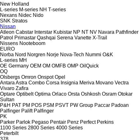
New Holland
L-series
M-series
NH
T-series
Nexans
Nidec
Nido
SNK
Stratos
Nissan
Atleon
Cabstar
Interstar
Kubistar
NP
NT
NV
Navara
Pathfinder
Patrol
Primastar
Qashqai
Serena
Vanette
X-Trail
Nissens
Nooteboom
EURO
Norba
Nord
Norgren
Norje
Nova-Tech
Nummi
O&K
L-series
MH
OE Germany
OEM
OM
OMFB
OMP
OilQuick
OQ
Olsbergs
Omron
Onspot
Opel
Antara
Astra
Combo
Corsa
Insignia
Meriva
Movano
Vectra
Vivaro
Zafira
Optare
Optibelt
Optima
Orlaco
Orsta
Oshkosh
Osram
Otokar
Sultan
P&H
PAT
PM
POS
PSM
PSVT
PW Group
Paccar
Padoan
Palfinger Palift
Palfinger
PK
Parker
Parlok
Pegaso
Pentair
Penz
Perfect
Perkins
1100 Series
2800 Series
4000 Series
Peterbilt
378