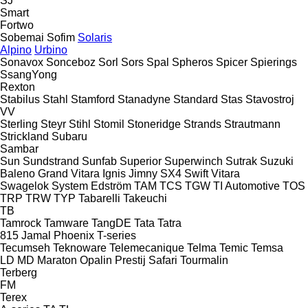
SJ
Smart
Fortwo
Sobemai
Sofim
Solaris
Alpino
Urbino
Sonavox
Sonceboz
Sorl
Sors
Spal
Spheros
Spicer
Spierings
SsangYong
Rexton
Stabilus
Stahl
Stamford
Stanadyne
Standard
Stas
Stavostroj
VV
Sterling
Steyr
Stihl
Stomil
Stoneridge
Strands
Strautmann
Strickland
Subaru
Sambar
Sun
Sundstrand
Sunfab
Superior
Superwinch
Sutrak
Suzuki
Baleno
Grand Vitara
Ignis
Jimny
SX4
Swift
Vitara
Swagelok
System Edström
TAM
TCS
TGW
TI Automotive
TOS
TRP
TRW
TYP
Tabarelli
Takeuchi
TB
Tamrock
Tamware
TangDE
Tata
Tatra
815
Jamal
Phoenix
T-series
Tecumseh
Teknoware
Telemecanique
Telma
Temic
Temsa
LD
MD
Maraton
Opalin
Prestij
Safari
Tourmalin
Terberg
FM
Terex