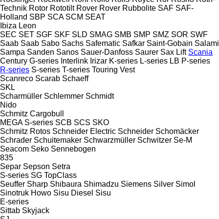
Technik
Rotor
Rototilt
Rover
Rover
Rubbolite
SAF
SAF-
Holland
SBP
SCA
SCM
SEAT
Ibiza
Leon
SEC
SET
SGF
SKF
SLD
SMAG
SMB
SMP
SMZ
SOR
SWF
Saab
Saab
Sabo
Sachs
Safematic
Safkar
Saint-Gobain
Salami
Sampa
Sanden
Sanos
Sauer-Danfoss
Saurer
Sax Lift
Scania
Century
G-series
Interlink
Irizar
K-series
L-series
LB
P-series
R-series
S-series
T-series
Touring
Vest
Scanreco
Scarab
Schaeff
SKL
Scharmüller
Schlemmer
Schmidt
Nido
Schmitz Cargobull
MEGA
S-series
SCB
SCS
SKO
Schmitz Rotos
Schneider Electric
Schneider
Schomäcker
Schrader
Schuitemaker
Schwarzmüller
Schwitzer
Se-M
Seacom
Seko
Sennebogen
835
Separ
Sepson
Setra
S-series
SG
TopClass
Seuffer
Sharp
Shibaura
Shimadzu
Siemens
Silver
Simol
Sinotruk Howo
Sisu Diesel
Sisu
E-series
Sittab
Skyjack