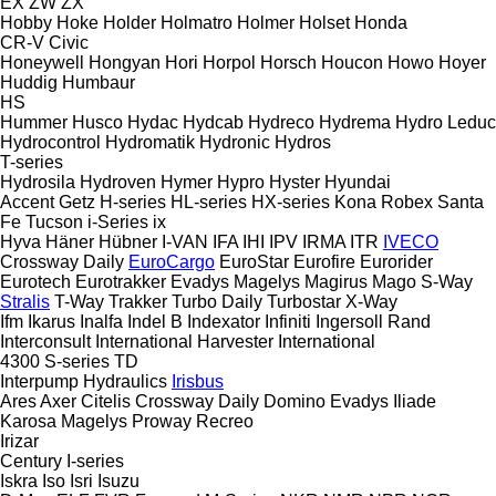
EX
ZW
ZX
Hobby
Hoke
Holder
Holmatro
Holmer
Holset
Honda
CR-V
Civic
Honeywell
Hongyan
Hori
Horpol
Horsch
Houcon
Howo
Hoyer
Huddig
Humbaur
HS
Hummer
Husco
Hydac
Hydcab
Hydreco
Hydrema
Hydro Leduc
Hydrocontrol
Hydromatik
Hydronic
Hydros
T-series
Hydrosila
Hydroven
Hymer
Hypro
Hyster
Hyundai
Accent
Getz
H-series
HL-series
HX-series
Kona
Robex
Santa
Fe
Tucson
i-Series
ix
Hyva
Häner
Hübner
I-VAN
IFA
IHI
IPV
IRMA
ITR
IVECO
Crossway
Daily
EuroCargo
EuroStar
Eurofire
Eurorider
Eurotech
Eurotrakker
Evadys
Magelys
Magirus
Mago
S-Way
Stralis
T-Way
Trakker
Turbo Daily
Turbostar
X-Way
Ifm
Ikarus
Inalfa
Indel B
Indexator
Infiniti
Ingersoll Rand
Interconsult
International Harvester
International
4300
S-series
TD
Interpump Hydraulics
Irisbus
Ares
Axer
Citelis
Crossway
Daily
Domino
Evadys
Iliade
Karosa
Magelys
Proway
Recreo
Irizar
Century
I-series
Iskra
Iso
Isri
Isuzu