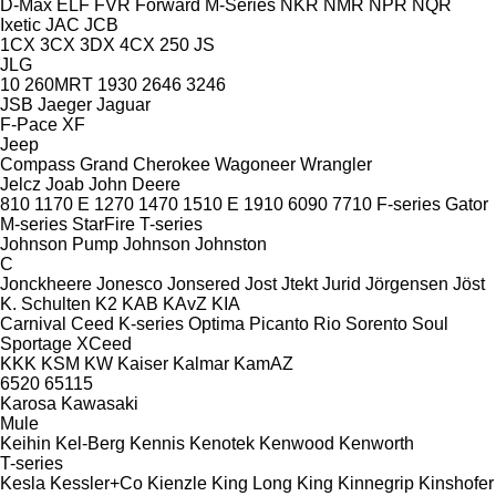
D-Max
ELF
FVR
Forward
M-Series
NKR
NMR
NPR
NQR
Ixetic
JAC
JCB
1CX
3CX
3DX
4CX
250
JS
JLG
10
260MRT
1930
2646
3246
JSB
Jaeger
Jaguar
F-Pace
XF
Jeep
Compass
Grand Cherokee
Wagoneer
Wrangler
Jelcz
Joab
John Deere
810
1170 E
1270
1470
1510 E
1910
6090
7710
F-series
Gator
M-series
StarFire
T-series
Johnson Pump
Johnson
Johnston
C
Jonckheere
Jonesco
Jonsered
Jost
Jtekt
Jurid
Jörgensen
Jöst
K. Schulten
K2
KAB
KAvZ
KIA
Carnival
Ceed
K-series
Optima
Picanto
Rio
Sorento
Soul
Sportage
XCeed
KKK
KSM
KW
Kaiser
Kalmar
KamAZ
6520
65115
Karosa
Kawasaki
Mule
Keihin
Kel-Berg
Kennis
Kenotek
Kenwood
Kenworth
T-series
Kesla
Kessler+Co
Kienzle
King Long
King
Kinnegrip
Kinshofer