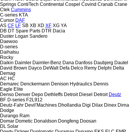
Springs
ContiTech
Continental
Cospel
Covind
Cranab
Crane
Ctek
Cummins
C-series
KTA
Cursor
DAF
AS
CF
LF
SB
XB
XD
XF
XG
YA
DB
DT Spare Parts
DTR
Dacia
Duster
Logan
Sandero
Daewoo
D-series
Daihatsu
Rocky
Daikin
Daimler
Daimler-Benz
Dana
Danfoss
Daubjerg
Dautel
David Brown
Dayco
DeWalt
Defa
Delco Remy
Delphi
Delta
Demag
AC
HC
Demarec
Denckermann
Denison Hydraulics
Dennis
Eagle
Elite
Denso
Denver
Depo
Dethleffs
Detroit Diesel
Detroit
Deutz
BF
D-series
F2L912
Deutz-Fahr
Devil'Machines
Dhollandia
Digi
Dilax
Dinex
Dirna
Dodge
Durango
Ram
Domar
Dometic
Donaldson
Dongfeng
Doosan
DL
Solar
Dowty
Dräger
Duplomatic
Duramax
Dynamo
EKS
ELC
EMP