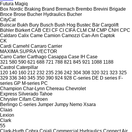
Futura
Magiq
Box Nordic
Braking
Brand
Bremach
Brembo
Brevini
Brigade
Broce
Brose
Bucher Hydraulics
Bucher
CityCat
Buiscar
Bukh
Bury
Busch
Bush Hog
Bustec
Bär Cargolift
Bühler
Bürkert
CAB
CEI
CF
CI
CIFA
CLM
CM
CMP
CNH
CPC
Caldaro
Calix
Came
Camion
Camozzi
Can-Am
Captok
CK
Cardi
Carnehl
Carraro
Carrier
MAXIMA
SUPRA
VECTOR
Carro
Carter
Carthago
Casappa
Case IH
Case
321
580
590
621
688
721
788
821
845
921
1088
1188
Castrol
Caterpillar
120
140
160
212
232
235
236
242
304
308
320
321
323
325
329
336
340
345
350
390
924
928
C-series
DE
D series
F-
series
GP
M-series
PC
Champion
Char-Lynn
Chereau
Chevrolet
Express
Silverado
Tahoe
Chrysler
Cifam
Citroen
Berlingo
C-series
Jumper
Jumpy
Nemo
Xsara
Claas
Lexion
Clark
55
Clark-Hurth
Cobra
Cojali
Commercial Hydraulics
Connect Air