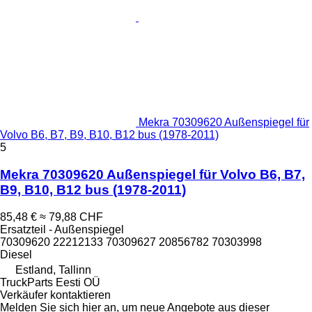
Mekra 70309620 Außenspiegel für
Volvo B6, B7, B9, B10, B12 bus (1978-2011)
5
Mekra 70309620 Außenspiegel für Volvo B6, B7,
B9, B10, B12 bus (1978-2011)
85,48 €
≈ 79,88 CHF
Ersatzteil - Außenspiegel
70309620 22212133 70309627 20856782 70303998
Diesel
Estland, Tallinn
TruckParts Eesti OÜ
Verkäufer kontaktieren
Melden Sie sich hier an, um neue Angebote aus dieser