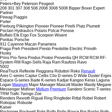
Peters+Bey
Peterson
Peugeot
208
301
307
308
508
2008
3008
5008
Bipper
Boxer
Expert
Partner
Pewag
Piaggio
Porter
Pierburg
Pilkington
Pioneer
Pioneer
Pirelli
Platz
Plumett
Poclain Hydraulics
Polaris
Polcar
Ponsse
Buffalo
Elk
Ergo
Fox
Scorpion
Wisent
Pontiac
Porsche
911
Cayenne
Macan
Panamera
Praga
Preh
President
Presto
Prestolite Electric
Prinoth
Husky
Prins
Pro-Terra
Produs
Proton
Proventia
QH
RCM
RCM
RF-
System
RM
Ragn-Sells
Raja
Ram
Raufoss
Ravo
5002
RealTruck
Reflexite
Reggiana Riduttori
Reko
Renault
Ares
C-series
Captur
Celtis
Clio
D-series
D Wide
Duster
Ergos
Espace
G-series
Iliade
K-series
Kadjar
Kangoo
Kerax
Laguna
Logan
Magnum
Major
Manager
Mascott
Master
Maxity
Megane
Messenger
Midliner
Midlum
Premium
Sandero
Scenic
T-series
TRM
Trafic
Twingo
Zoe
Renders
Rexroth
Rigual
Ring
Ringfeder
Rittal
Robel
Robert
Robopac
Robuste
Kaiser
Rockinger
Rockwell
Rohr
Rolfo
Rolls-Royce
Ror
Rosho
Roth-