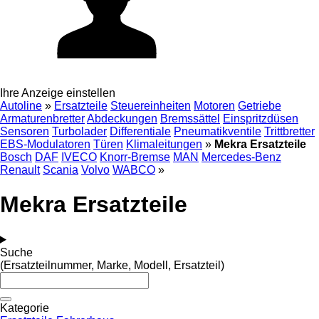
Ihre Anzeige einstellen
Autoline
»
Ersatzteile
Steuereinheiten
Motoren
Getriebe
Armaturenbretter
Abdeckungen
Bremssättel
Einspritzdüsen
Sensoren
Turbolader
Differentiale
Pneumatikventile
Trittbretter
EBS-Modulatoren
Türen
Klimaleitungen
»
Mekra Ersatzteile
Bosch
DAF
IVECO
Knorr-Bremse
MAN
Mercedes-Benz
Renault
Scania
Volvo
WABCO
»
Mekra Ersatzteile
Suche
(Ersatzteilnummer, Marke, Modell, Ersatzteil)
Kategorie