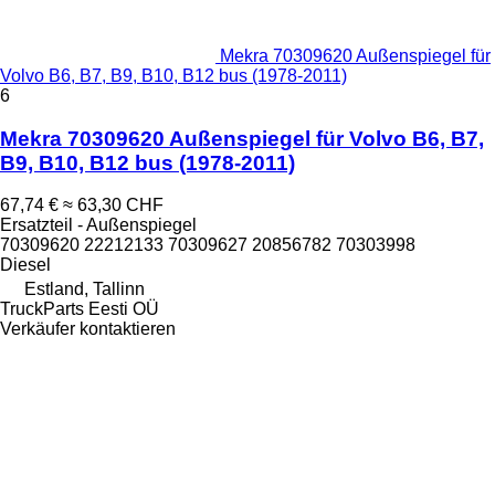
Mekra 70309620 Außenspiegel für
Volvo B6, B7, B9, B10, B12 bus (1978-2011)
6
Mekra 70309620 Außenspiegel für Volvo B6, B7,
B9, B10, B12 bus (1978-2011)
67,74 €
≈ 63,30 CHF
Ersatzteil - Außenspiegel
70309620 22212133 70309627 20856782 70303998
Diesel
Estland, Tallinn
TruckParts Eesti OÜ
Verkäufer kontaktieren