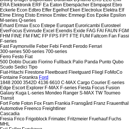
ERA Elektronik
ERF
Ea
Eaton
Eberspächer
Ebmpapst
Ebro
Eckerle
Econ
Edbro
Effer
Egelhof
Ekeri
Electrolux
Elektra
Elf
Elme
Elring
Elsto
Eminox
Emitec
Emmegi
Eos
Epoke
Epsilon
M-series
Q-series
Erhard
Ermax
Esco
Estepe
Europart
Euroricambi
Eurosteel
EverFocus
Evinrude
Excel
Exendis
Exide
FAG
FAI
FAUN
FGM
FHM
FINE
FM
FMC
FP
FPS
FPT
FTE
FUM
Faltcom
Fan
Fassi
F-series
Fast
Faymonville
Feber
Febi
Fendt
Ferodo
Ferrari
300-series
500-series
700-series
Ferro
Festo
Fiat
500
Doblo
Ducato
Fiorino
Fullback
Palio
Panda
Punto
Qubo
Scudo
Sedici
Tipo
Fiat-Hitachi
Firestone
Fleetboard
Fleetguard
Fliegl
FoMoCo
Fontaine
Forankra
Ford
1848
2000
3542D
4136
6610
C-MAX
Cargo
Courier
E-series
Edge
Escort
Explorer
F-MAX
F-series
Fiesta
Focus
Fusion
Galaxy
Kuga
L-series
Mondeo
Ranger
S-MAX
TW
Tourneo
Transit
Fort
Forte
Foton
Fox
Fram
Frankia
Fransgård
Franz
Frauenthal
Automotive
Freenco
Freightliner
Cascadia
Fresia
Frico
Frigoblock
Frimatec
Fritzmeier
Fruehauf
Fuchs
MHL