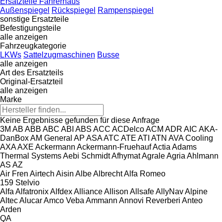
Ersatzteile Fahrerhaus
Außenspiegel
Rückspiegel
Rampenspiegel
sonstige Ersatzteile
Befestigungsteile
alle anzeigen
Fahrzeugkategorie
LKWs
Sattelzugmaschinen
Busse
alle anzeigen
Art des Ersatzteils
Original-Ersatzteil
alle anzeigen
Marke
Keine Ergebnisse gefunden für diese Anfrage
3M
AB
ABB
ABC
ABI
ABS
ACC
ACDelco
ACM
ADR
AIC
AKA-
DanBox
AM General
AP
ASA
ATC
ATE
ATI
ATN
AVA Cooling
AXA
AXE
Ackermann
Ackermann-Fruehauf
Actia
Adams
Thermal Systems
Aebi Schmidt
Afhymat
Agrale
Agria
Ahlmann
AS
AZ
Air Fren
Airtech
Aisin
Albe
Albrecht
Alfa Romeo
159
Stelvio
Alfa
Alfatronix
Alfdex
Alliance
Allison
Allsafe
AllyNav
Alpine
Altec
Alucar
Amco Veba
Ammann
Annovi Reverberi
Anteo
Arden
QA