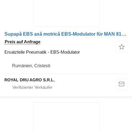
Supapă EBS axă motrică EBS-Modulator für MAN 8152106-6014 / 81521066014 / 81521069014 / 8152106-9014 LKW
Preis auf Anfrage
Ersatzteile Pneumatik - EBS-Modulator
Rumänien, Cristesti
ROYAL DRU AGRO S.R.L.