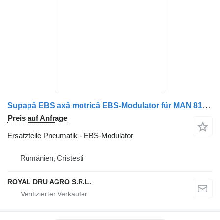
Supapă EBS axă motrică EBS-Modulator für MAN 81521066059 / 81521066066 / 81521066040 / 1527245 / 81521066072 / 81521069066 LKW
Preis auf Anfrage
Ersatzteile Pneumatik - EBS-Modulator
Rumänien, Cristesti
ROYAL DRU AGRO S.R.L.