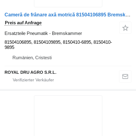
Cameră de frânare axă motrică 81504106895 Bremskammer für MAN 81504106895/81504109895 LKW
Preis auf Anfrage
Ersatzteile Pneumatik - Bremskammer
81504106895, 81504109895, 8150410-6895, 8150410-
9895
Rumänien, Cristesti
ROYAL DRU AGRO S.R.L.