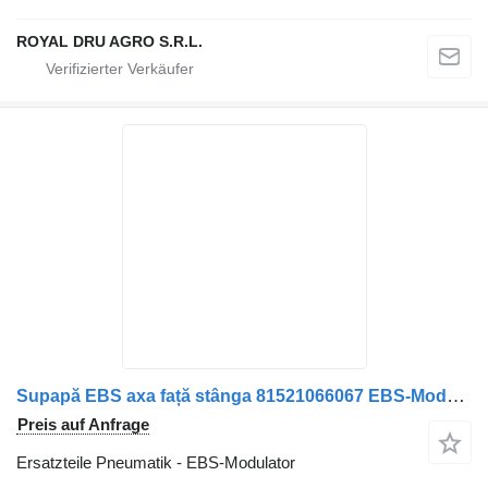
ROYAL DRU AGRO S.R.L.
Supapă EBS axa față stânga 81521066067 EBS-Modulator für MAN 81521066067 / 81521069067 LKW
Preis auf Anfrage
Ersatzteile Pneumatik - EBS-Modulator