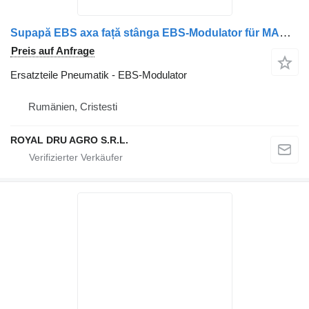
Supapă EBS axa față stânga EBS-Modulator für MAN 8152106 6047 81521066047 81521066049 8152106 6049 81521069049 8152106 9049 81521066016 8152106 6016 81521066025 8152106 6025 815210 LKW
Preis auf Anfrage
Ersatzteile Pneumatik - EBS-Modulator
Rumänien, Cristesti
ROYAL DRU AGRO S.R.L.