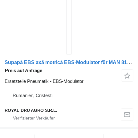
Supapă EBS axă motrică EBS-Modulator für MAN 81521066059/81521066066/81521066040/81521066072/81521069066 LKW
Preis auf Anfrage
Ersatzteile Pneumatik - EBS-Modulator
Rumänien, Cristesti
ROYAL DRU AGRO S.R.L.