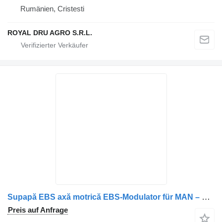
Rumänien, Cristesti
ROYAL DRU AGRO S.R.L.
Supapă EBS axă motrică EBS-Modulator für MAN – Coduri: 81521066059, 81521066066, 81521066040, 81521066072, 81521069066 LKW
Preis auf Anfrage