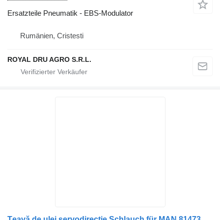
Ersatzteile Pneumatik - EBS-Modulator
Rumänien, Cristesti
ROYAL DRU AGRO S.R.L.
Țeavă de ulei servodirecție Schlauch für MAN 81473045371 81473045372 81473400156 81473400162 LKW