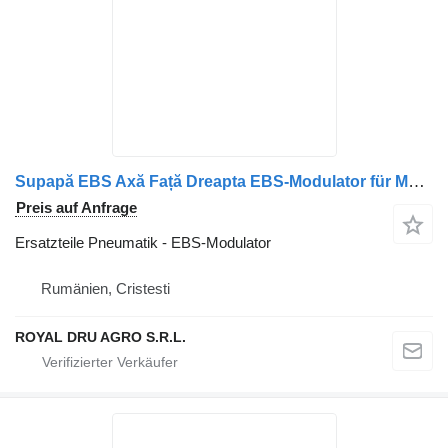
Supapă EBS Axă Față Dreapta EBS-Modulator für MAN Coduri: 81521066013, 81521066001, 81521066002, 81521066004 LKW
Preis auf Anfrage
Ersatzteile Pneumatik - EBS-Modulator
Rumänien, Cristesti
ROYAL DRU AGRO S.R.L.