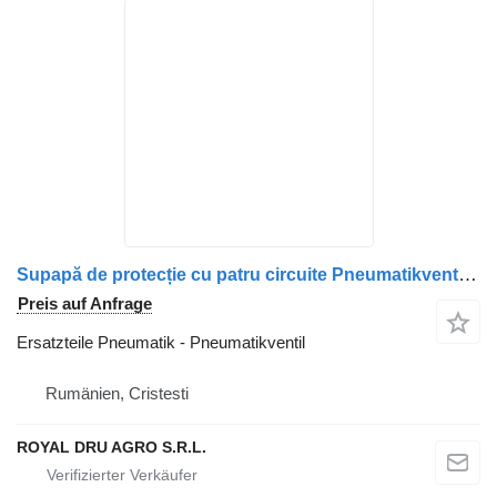
Supapă de protecție cu patru circuite Pneumatikventil für MAN 81521519095/81521519095/81521516105/81521516105/81521516098/81521516098/81521516073/81521516073/81521516095/81521516013 LKW
Preis auf Anfrage
Ersatzteile Pneumatik - Pneumatikventil
Rumänien, Cristesti
ROYAL DRU AGRO S.R.L.