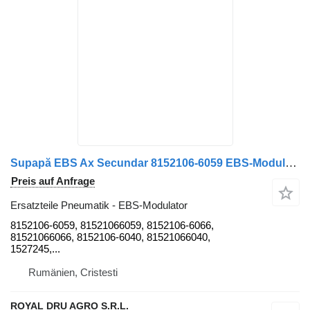
Supapă EBS Ax Secundar 8152106-6059 EBS-Modulator für MAN 13523 3198 LKW
Preis auf Anfrage
Ersatzteile Pneumatik - EBS-Modulator
8152106-6059, 81521066059, 8152106-6066,
81521066066, 8152106-6040, 81521066040,
1527245,...
Rumänien, Cristesti
ROYAL DRU AGRO S.R.L.