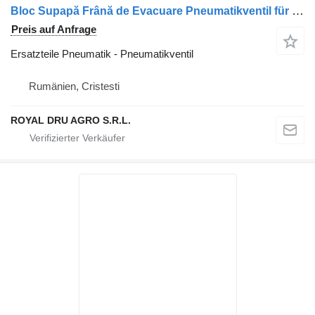
Bloc Supapă Frână de Evacuare Pneumatikventil für MAN 81156106011/81156106010/81156100001/51521600002/51259020125 LKW
Preis auf Anfrage
Ersatzteile Pneumatik - Pneumatikventil
Rumänien, Cristesti
ROYAL DRU AGRO S.R.L.