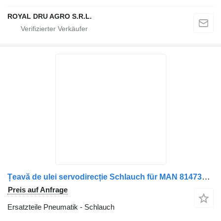
ROYAL DRU AGRO S.R.L.
Țeavă de ulei servodirecție Schlauch für MAN 81473035319 / 8147303-5319 / 01931059776 / 0193105-9776 / 01931059006 / 0193105-9006 LKW
Preis auf Anfrage
Ersatzteile Pneumatik - Schlauch