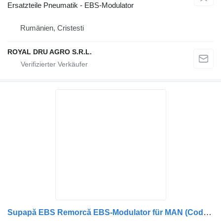
Ersatzteile Pneumatik - EBS-Modulator
Rumänien, Cristesti
ROYAL DRU AGRO S.R.L.
Supapă EBS Remorcă EBS-Modulator für MAN (Coduri: 8152301-6213, 81523016213, 8152301-6212, 81523016212, 8152301-6209, 81523016209, 81523019213, 8152301-9213, 81523016207, 8152301-6207) LKW