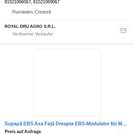
81521066067, 81521069067
Rumänien, Cristesti
ROYAL DRU AGRO S.R.L.
Supapă EBS Axa Față Dreapta EBS-Modulator für MAN 81521066067 / 81521069067 LKW
Preis auf Anfrage