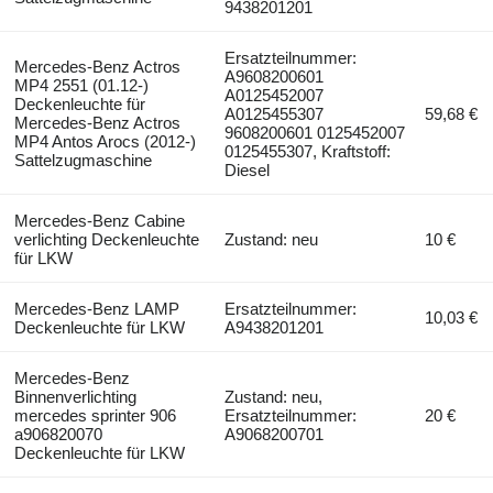
9438201201
Ersatzteilnummer:
Mercedes-Benz Actros
A9608200601
MP4 2551 (01.12-)
A0125452007
Deckenleuchte für
A0125455307
59,68 €
Mercedes-Benz Actros
9608200601 0125452007
MP4 Antos Arocs (2012-)
0125455307, Kraftstoff:
Sattelzugmaschine
Diesel
Mercedes-Benz Cabine
verlichting Deckenleuchte
Zustand: neu
10 €
für LKW
Mercedes-Benz LAMP
Ersatzteilnummer:
10,03 €
Deckenleuchte für LKW
A9438201201
Mercedes-Benz
Binnenverlichting
Zustand: neu,
mercedes sprinter 906
Ersatzteilnummer:
20 €
a906820070
A9068200701
Deckenleuchte für LKW