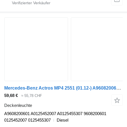
Mercedes-Benz Actros MP4 2551 (01.12-) A9608200601 Deckenleuchte für Mercedes-Benz Actros MP4 Antos Arocs (2012-) Sattelzugmaschine
59,68 €
≈ 55,78 CHF
Deckenleuchte
A9608200601 A0125452007 A0125455307 9608200601
0125452007 0125455307
Diesel