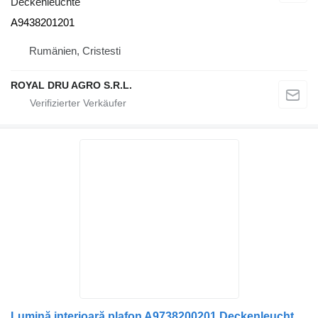
Deckenleuchte
A9438201201
Rumänien, Cristesti
ROYAL DRU AGRO S.R.L.
Lumină interioară plafon A9738200201 Deckenleuchte für Mercedes-Benz LKW