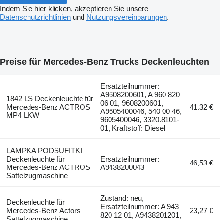
Indem Sie hier klicken, akzeptieren Sie unsere
Datenschutzrichtlinien
und
Nutzungsvereinbarungen
.
Preise für Mercedes-Benz Trucks Deckenleuchten
Ersatzteilnummer:
A9608200601, A 960 820
1842 LS Deckenleuchte für
06 01, 9608200601,
Mercedes-Benz ACTROS
41,32 €
A9605400046, 540 00 46,
MP4 LKW
9605400046, 3320.8101-
01, Kraftstoff: Diesel
LAMPKA PODSUFITKI
Deckenleuchte für
Ersatzteilnummer:
46,53 €
Mercedes-Benz ACTROS
A9438200043
Sattelzugmaschine
Zustand: neu,
Deckenleuchte für
Ersatzteilnummer: A 943
Mercedes-Benz Actors
23,27 €
820 12 01, A9438201201,
Sattelzugmaschine