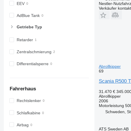
EEV
Nestler-Nutzfahr
Verkäufer kontak
AdBlue Tank
Getriebe Typ
Retarder
Zentralschmierung
Differentialsperre
Abrollkipper
69
Scania R500 T
Fahrerhaus
31.470 €
345.00
Abrollkipper
Rechtslenker
2006
Motorleistung
50
Schweden, S
Schlafkabine
Airbag
ATS Sweden AB