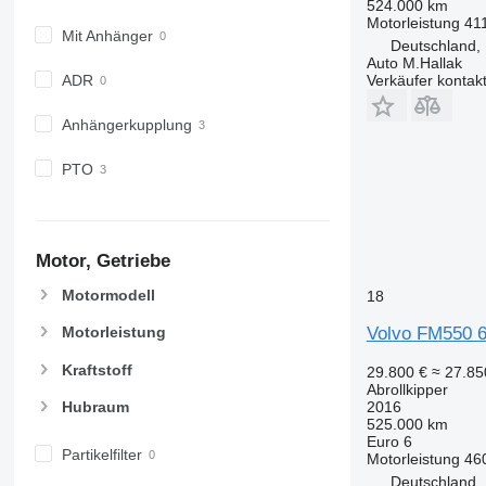
524.000 km
Motorleistung
41
Mit Anhänger
Deutschland,
Auto M.Hallak
ADR
Verkäufer kontak
Anhängerkupplung
PTO
Motor, Getriebe
Motormodell
18
Volvo FM550 6x
Motorleistung
Kraftstoff
29.800 €
≈ 27.8
Abrollkipper
Hubraum
2016
525.000 km
Euro 6
Partikelfilter
Motorleistung
46
Deutschland,