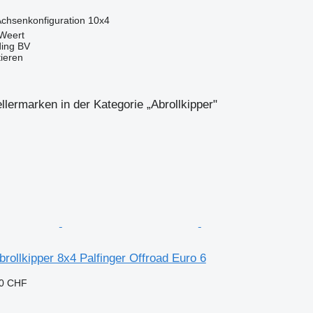
chsenkonfiguration
10x4
 Weert
ding BV
tieren
llermarken in der Kategorie „Abrollkipper"
rollkipper 8x4 Palfinger Offroad Euro 6
10 CHF