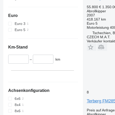
55.800 €
1.350.
Abrollkipper
2007
Euro
418.167 km
Euro 5
Euro 3
Motorleistung
40
Euro 5
Tschechien, B
CZECH M.A.T.
Verkäufer kontak
Km-Stand
–
km
Achsenkonfiguration
8
6x6
Terberg FM285
8x4
Preis auf Anfrage
8x6
Abrollkipper