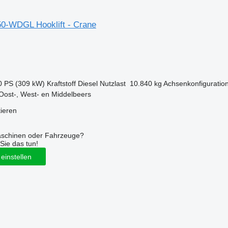
0-WDGL Hooklift - Crane
0 PS (309 kW)
Kraftstoff
Diesel
Nutzlast
10.840 kg
Achsenkonfiguratio
Oost-, West- en Middelbeers
tieren
aschinen oder Fahrzeuge?
Sie das tun!
einstellen