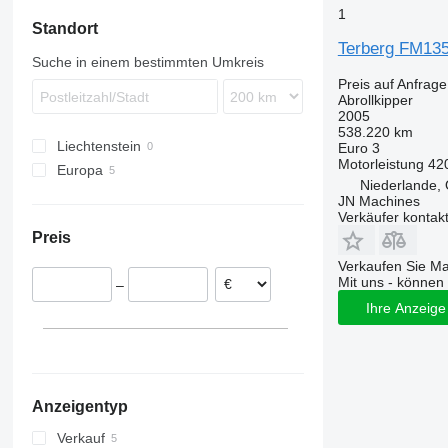
1
Standort
Terberg FM135
Suche in einem bestimmten Umkreis
Preis auf Anfrage
Abrollkipper
2005
538.220 km
Liechtenstein
Euro 3
Motorleistung
42
Europa
Niederlande, 
Niederlande
JN Machines
Verkäufer kontak
Tschechien
Preis
Verkaufen Sie M
Mit uns - können 
–
Ihre Anzeige 
Anzeigentyp
Verkauf