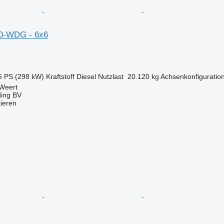
50-WDG - 6x6
5 PS (298 kW)
Kraftstoff
Diesel
Nutzlast
20.120 kg
Achsenkonfiguratio
 Weert
ding BV
tieren