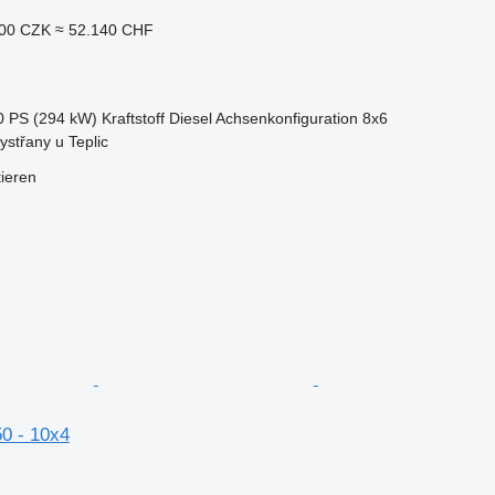
000 CZK
≈ 52.140 CHF
0 PS (294 kW)
Kraftstoff
Diesel
Achsenkonfiguration
8x6
ystřany u Teplic
tieren
0 - 10x4