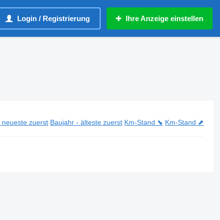
Login / Registrierung
Ihre Anzeige einstellen
- neueste zuerst
Baujahr - älteste zuerst
Km-Stand ⬊
Km-Stand ⬈