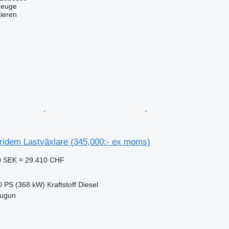
zeuge
tieren
ridem Lastväxlare (345,000:- ex moms)
0 SEK
≈ 29.410 CHF
0 PS (368 kW)
Kraftstoff
Diesel
tugun