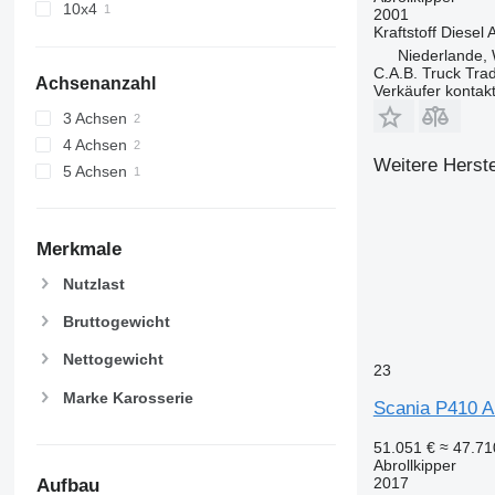
10x4
2001
Kraftstoff
Diesel
A
Niederlande,
C.A.B. Truck Tra
Achsenanzahl
Verkäufer kontak
3 Achsen
4 Achsen
Weitere Herste
5 Achsen
Merkmale
Nutzlast
Bruttogewicht
Nettogewicht
23
Marke Karosserie
Scania P410 Ab
51.051 €
≈ 47.7
Abrollkipper
2017
Aufbau