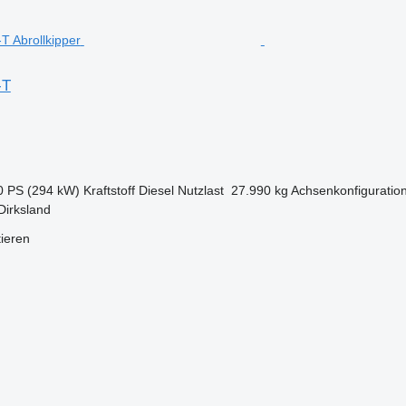
-T
0 PS (294 kW)
Kraftstoff
Diesel
Nutzlast
27.990 kg
Achsenkonfiguratio
Dirksland
tieren