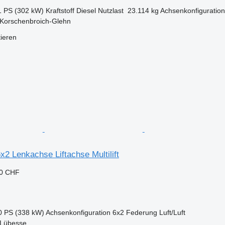
1 PS (302 kW)
Kraftstoff
Diesel
Nutzlast
23.114 kg
Achsenkonfiguration
 Korschenbroich-Glehn
tieren
2 Lenkachse Liftachse Multilift
50 CHF
0 PS (338 kW)
Achsenkonfiguration
6x2
Federung
Luft/Luft
 Lübesse