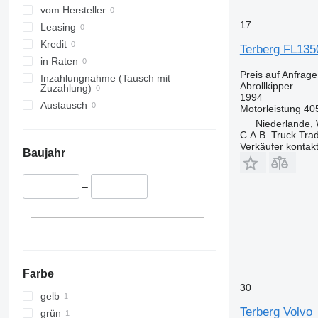
vom Hersteller
17
Leasing
Kredit
Terberg FL13
in Raten
Preis auf Anfrage
Inzahlungnahme (Tausch mit
Abrollkipper
Zuzahlung)
1994
Austausch
Motorleistung
40
Niederlande,
C.A.B. Truck Tra
Verkäufer kontak
Baujahr
–
Farbe
30
gelb
Terberg Volvo
grün