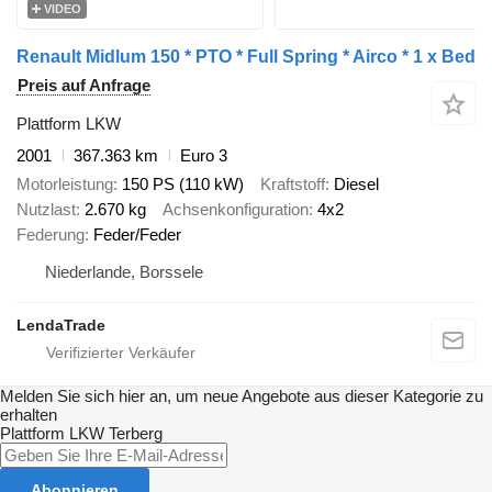
VIDEO
Renault Midlum 150 * PTO * Full Spring * Airco * 1 x Bed
Preis auf Anfrage
Plattform LKW
2001
367.363 km
Euro 3
Motorleistung
150 PS (110 kW)
Kraftstoff
Diesel
Nutzlast
2.670 kg
Achsenkonfiguration
4x2
Federung
Feder/Feder
Niederlande, Borssele
LendaTrade
Melden Sie sich hier an, um neue Angebote aus dieser Kategorie zu
erhalten
Plattform LKW
Terberg
Abonnieren