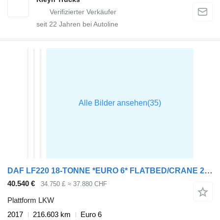
seit
22
Jahren bei Autoline
DAF LF220 18-TONNE *EURO 6* FLATBED/CRANE 2017 – MX66 MMV
40.540 €
34.750 £
≈ 37.880 CHF
Plattform LKW
2017
216.603 km
Euro 6