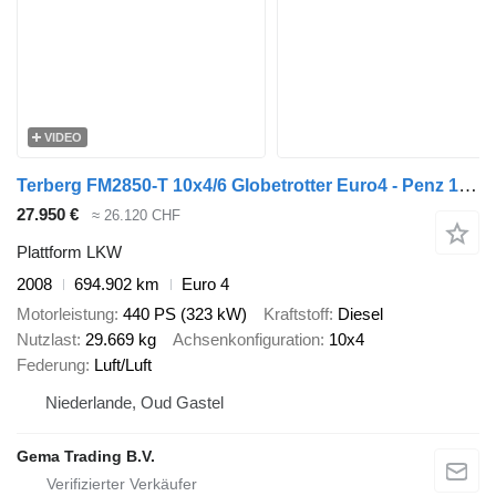
VIDEO
Terberg FM2850-T 10x4/6 Globetrotter Euro4 - Penz 16200HL + Grab - Contr
27.950 €
≈ 26.120 CHF
Plattform LKW
2008
694.902 km
Euro 4
Motorleistung
440 PS (323 kW)
Kraftstoff
Diesel
Nutzlast
29.669 kg
Achsenkonfiguration
10x4
Federung
Luft/Luft
Niederlande, Oud Gastel
Gema Trading B.V.