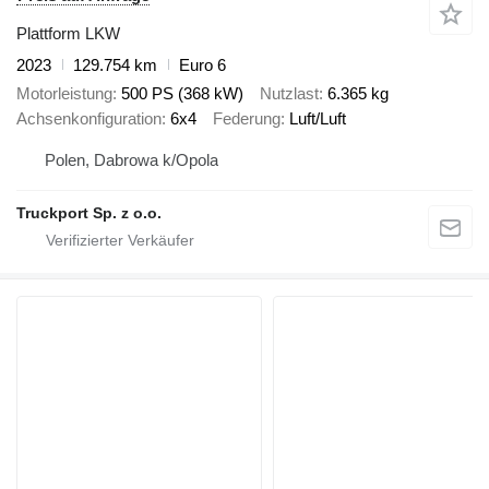
Plattform LKW
2023
129.754 km
Euro 6
Motorleistung
500 PS (368 kW)
Nutzlast
6.365 kg
Achsenkonfiguration
6x4
Federung
Luft/Luft
Polen, Dabrowa k/Opola
Truckport Sp. z o.o.