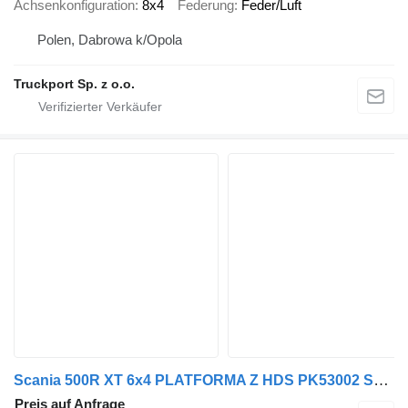
Achsenkonfiguration
8x4
Federung
Feder/Luft
Polen, Dabrowa k/Opola
Truckport Sp. z o.o.
Scania 500R XT 6x4 PLATFORMA Z HDS PK53002 SH + PRZYCZEPA
Preis auf Anfrage