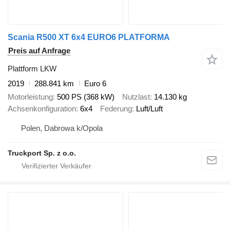
Scania R500 XT 6x4 EURO6 PLATFORMA
Preis auf Anfrage
Plattform LKW
2019
288.841 km
Euro 6
Motorleistung
500 PS (368 kW)
Nutzlast
14.130 kg
Achsenkonfiguration
6x4
Federung
Luft/Luft
Polen, Dabrowa k/Opola
Truckport Sp. z o.o.