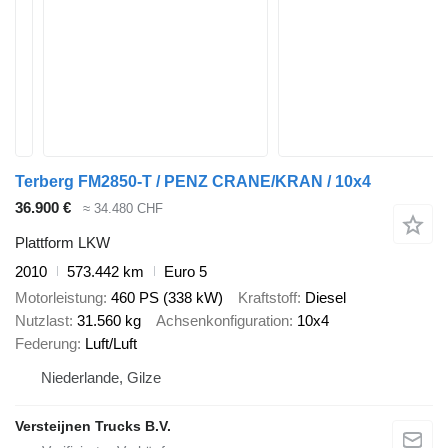
Terberg FM2850-T / PENZ CRANE/KRAN / 10x4
36.900 €
≈ 34.480 CHF
Plattform LKW
2010
573.442 km
Euro 5
Motorleistung
460 PS (338 kW)
Kraftstoff
Diesel
Nutzlast
31.560 kg
Achsenkonfiguration
10x4
Federung
Luft/Luft
Niederlande, Gilze
Versteijnen Trucks B.V.