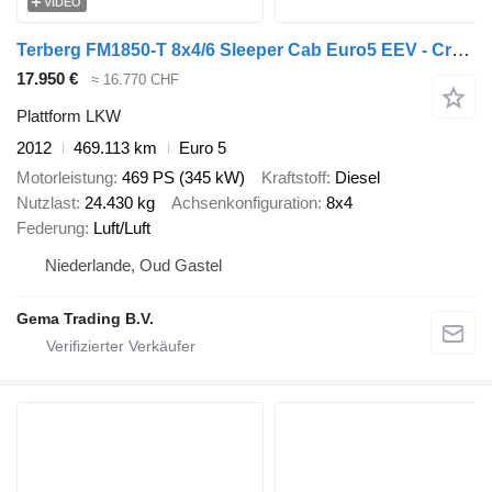
VIDEO
Terberg FM1850-T 8x4/6 Sleeper Cab Euro5 EEV - Crane Position - Prepared
17.950 €
≈ 16.770 CHF
Plattform LKW
2012
469.113 km
Euro 5
Motorleistung
469 PS (345 kW)
Kraftstoff
Diesel
Nutzlast
24.430 kg
Achsenkonfiguration
8x4
Federung
Luft/Luft
Niederlande, Oud Gastel
Gema Trading B.V.